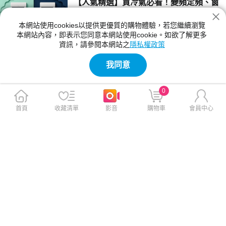
【人氣精選】買冷氣必看！變頻定頻、窗
型分離式挑選全攻略
本網站使用cookies以提供更優質的購物體驗，若您繼續瀏覽
買冷氣變頻還是定頻好？窗型與分離式冷氣怎麼
本網站內容，即表示您同意本網站使用cookie。如欲了解更多
選最安靜？本文詳細解析冷氣降溫原理與壓縮機
資訊，請參閱本網站之
隱私權政策
運作差異，並用表格對比變頻、定頻的優缺點與
2026-06-24 11:59:00
適合情境。同時整理 2026 年政府節能補助最高
我同意
省 5,000 元的精打細算訣竅，幫你選出最省電
【星事神最懂】聊天老是找不到合適貼
速配的機型！
圖？Galaxy AI 幫你輕鬆生成
0
聊天老是找不到適合的貼圖嗎？2026 年最新的
Samsung Galaxy S26 系列內建 Galaxy AI「創
首頁
收藏清單
影音
購物車
會員中心
意工作室」，只要輸入文字就能直接生成專屬貼
2026-06-18 13:27:00
圖與貼圖組。本文圖解如何從三星鍵盤與 Sams
ung Notes 快速建立、傳送及刪除自製貼圖，讓
【人氣精選】2026 世界盃足球賽完整賽
聊天與筆記更有趣！
程與台灣轉播平台總整理
2026 世界盃足球賽什麼時候開打？轉播頻道哪
裡看？本屆世足擴編至 48 強，於 2026 年 6 月
12 日起由美加墨三國聯合主辦。本文整理台灣
2026-06-11 17:55:00
時間賽程表、轉播平台差異以及賽制變革，幫你
快速掌握觀賽重點。
【神來點蘋】iOS 27 升級總整理：Siri AI
解析與支援機型清單