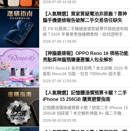
航與 2 億畫素 AI 相機的規格差異，助您在 202
2026-07-09 10:38:00
6 年 7 月做出最划算的購買決策。
【人氣精選】買家質疑電池非原廠？靠神
腦手機健檢報告破解二手交易信任缺失
在 FB 社團賣二手機總是被質疑零件換過或有暗
病？2026 年畢業季換機轉售時，如何證明手機
零件為原廠且功能正常？本文教你利用神腦手機
2026-07-06 17:48:00
健檢服務獲取專業硬體電氣檢測報告，有效解決
交易信任問題，讓二手機順利轉手賣出好價格。
【神腦最速報】OPPO Reno 16 規格功能
亮點與神腦預購優惠懶人包全解析
OPPO Reno16 系列好用嗎？本文詳解 2026 年
最新 Reno16 功能，包含 7000mAh 超大電
池、IP69K 防水認證與首創電子泡泡鏡配件。針
2026-07-06 12:00:00
對 Z 世代與追星族設計，支援 AI 動態拼貼與 9
種復古相機模式，讓社群創作更自由。
【人氣精選】記憶體漲價預算卡關？二手
iPhone 15 256GB 購買避雷指南
記憶體漲價換機預算卡關？想買二手 iPhone 15
256GB 怕踩雷？本文解析神腦 B+ 級二手機機
況，包含 70% 電池健康度、外觀刮痕實情與 6
2026-06-30 09:55:00
個月原廠級保固條款，幫精打細算族評估是否值
得入手。