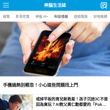
神腦生活誌
總覽
影音挖寶
神腦 AI+
科技情報
遊戲電競
好物推薦
手機過熱別輕忽！小心這些問題找上門
戒掉平板的育兒新救星！孩子沉迷3C不是
因為貪玩？AI教父黃仁勳都愛的「Poketo
mo口袋狐獴陪伴機器人」用高EQ對話解