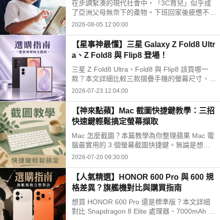
在步調緊湊的現代社會中，「3C育兒」似乎成
開孩子的孤單
了亞洲父母無奈下的產物。下班回家後疲憊不
堪，面對排山倒海的家務與工作訊息，為了換取
2026-08-05 12:00:00
片刻的安寧，我們常常不自覺地把平板或手機遞
給孩子。
【星事神最懂】三星 Galaxy Z Fold8 Ultr
a、Z Fold8 與 Flip8 登場！
三星 Z Fold8 Ultra、Fold8 與 Flip8 該買哪一
款？本文詳細比較三款摺疊手機的螢幕尺寸、相
機規格與電池續航力。Fold8 Ultra 主打 8 吋大
2026-07-23 12:04:00
螢幕與 2 億畫素鏡頭；Fold8 重 201g 最輕巧；
Flip8 擁有 4.1 吋封面螢幕，幫你精準挑選最合
【神來點蘋】Mac 截圖快捷鍵教學：三招
適機型。
快速鍵輕鬆搞定螢幕擷取
Mac 怎麼截圖？本篇教學為你整理蘋果 Mac 電
腦最實用的 3 個螢幕截圖快捷鍵。無論是想擷
取整個螢幕（Shift + Command + 3）、自訂部
2026-07-20 09:30:00
分區域（Shift + Command + 4），還是只擷取
特定單一視窗，按照步驟操作就能一秒搞定，大
【人氣精選】HONOR 600 Pro 與 600 規
幅提升你的工作效率！
格差異？旗艦機對比與購買指南
想買 HONOR 600 Pro 還是標準版？本文詳細
對比 Snapdragon 8 Elite 處理器、7000mAh 續