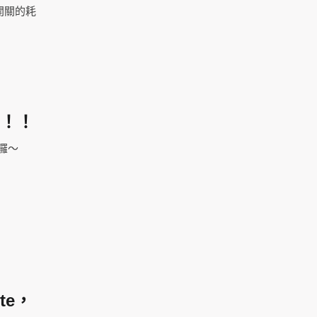
開關的耗
薦！！
囉～
te，