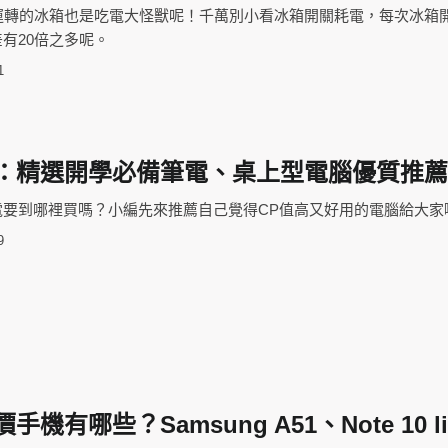
時運轉的冰箱也是吃電大怪獸呢！千萬別小看冰箱開關耗電，每次冰箱
有20倍之多呢。
1
學季：精選開學必備筆電、桌上型電腦優質推
電要到哪裡買嗎？小編先來推薦自己覺得CP值高又好用的電腦給大家
9
手機有哪些？Samsung A51、Note 10 li