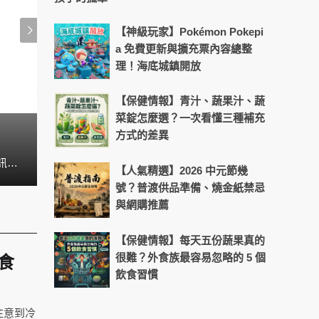
【神級玩家】Pokémon Pokepi
a 免費更新與擴充票內容總整
理！海底城鎮開放
【保健情報】青汁、蔬果汁、蔬
菜錠怎麼選？一次看懂三種補充
方式的差異
手機過熱別輕忽！小心這些問題找
你是否厭倦了在多個應用程式之間切換，只為了完成一個簡單的任務？在與朋友聊天時，需要搜尋餐廳資訊，然後再將資訊複製貼上傳送給對方。或者在觀看影片的同時，想要記錄下影片中的重點內容，卻必須在不同應用程式之間來回切換。這些繁瑣的操作，不僅浪費時間，更打斷了我們的思緒。
【人氣精選】2026 中元節幾
號？普渡供品準備、燒金紙禁忌
與網購推薦
【保健情報】每天五份蔬果真的
很難？外食族最容易忽略的 5 個
食
飲食習慣
注意到冷