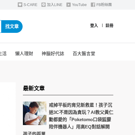
S-CARE
加入LINE
YouTube
FB粉絲團
登入
︱
註冊
找文章
生活
懶人理財
神腦好代誌
百大醫言堂
最新文章
戒掉平板的育兒新救星！孩子沉
迷3C不是因為貪玩？AI教父黃仁
勳都愛的「Poketomo口袋狐獴
陪伴機器人」用高EQ對話解開
孩子的孤單