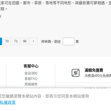
玩家可在田園、都市、草原、雪地等不同地形，與最新寶可夢相遇，
旅程。
4
70
71
96
共
96
頁，前往
頁
客服中心
滿額免運費
退貨須知
消費滿490元免運
客服FAQ
原廠維修
網購包裝減量
神腦會員福利
會員獨享優惠
驗，若您繼續瀏覽本網站內容，即表示您同意本網站使用
私權政策