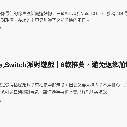
最佳的除舊換新開運好物！三星A51以及Note 10 Lite，號稱202
有甜甜價，在功能上更是加強了之前手機的不足。
3
必玩Switch派對遊戲｜6款推薦，避免返鄉
總是覺得枯燥乏味？待在家中好無聊，出去又要人擠人？不用擔心，
遊戲，就可以立刻炒熱氣氛，讓你過年再也不會只有尬聊與吃飯！
5