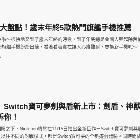
艦機大盤點！歲末年終5款熱門旗艦手機推薦
開始啦～很快地又到了歲末年終的時候，到了年底總是會讓人興起除舊
19旗艦手機紛紛出籠，看著看著實在讓人心癢難耐，想換新手機呢～
6
Switch寶可夢劍與盾新上市：劍盾、神
訴你！
之下，Nintendo終於在11/15日推出全新巨作－Switch寶可夢劍
以往不同的對戰模式，都是Switch寶可夢的全新遊戲體驗。同時開