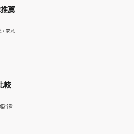
戲推薦
代，究竟
比較
逛街看