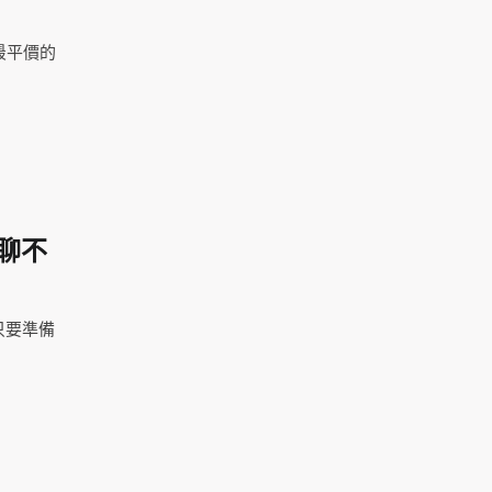
0最平價的
尬聊不
只要準備