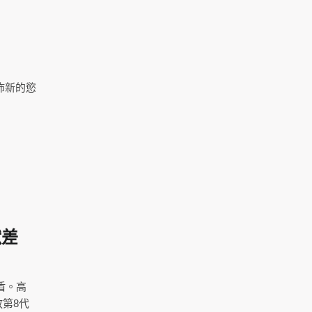
佈新的慾
獸差
與盾。高
放第8代