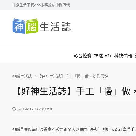
神腦生活
下載App
服務據點
神揚保代
神
腦
生
活
誌
影音挖寶
神腦 AI+
科技情報
神腦生活誌
【好神生活誌】手工「慢」做，給您最好
【好神生活誌】手工「慢」做
2019-10-30 20:00:00
神腦苗栗府前店長得意的說這兩間店都離門市好近，她每天都可享受手工