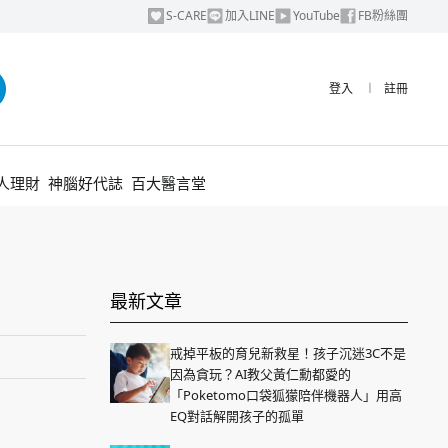
S-CARE
加入LINE
YouTube
FB粉絲團
登入
︱
註冊
人理財
神腦好代誌
百大醫言堂
最新文章
戒掉平板的育兒新救星！孩子沉迷3C不是
因為貪玩？AI教父黃仁勳都愛的
「Poketomo口袋狐獴陪伴機器人」用高
EQ對話解開孩子的孤單