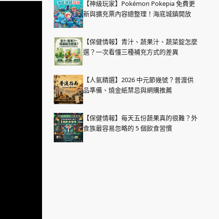
【神級玩家】Pokémon Pokepia 免費更
新與擴充票內容總整理！海底城鎮開放
【保健情報】青汁、蔬果汁、蔬菜錠怎麼
選？一次看懂三種補充方式的差異
【人氣精選】2026 中元節幾號？普渡供
品準備、燒金紙禁忌與網購推薦
【保健情報】每天五份蔬果真的很難？外
食族最容易忽略的 5 個飲食習慣