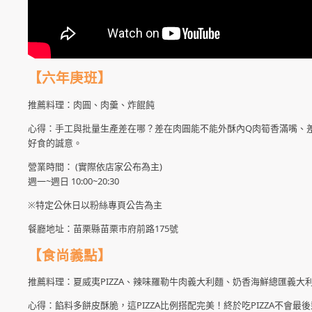
【六年庚班】
推薦料理：肉圓、肉羹、炸餛飩
心得：手工與批量生產差在哪？差在肉圓能不能外酥內Q肉筍香滿嘴、差
好食的誠意。
營業時間： (實際依店家公布為主)
週一~週日 10:00~20:30
※特定公休日以粉絲專頁公告為主
餐廳地址：苗栗縣苗栗市府前路175號
【食尚義點】
推薦料理：夏威夷PIZZA、辣味羅勒牛肉義大利麵、奶香海鮮總匯義大
心得：餡料多餅皮酥脆，這PIZZA比例搭配完美！終於吃PIZZA不