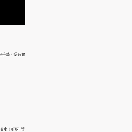
是手藝，還有做
噴水！好呀~等