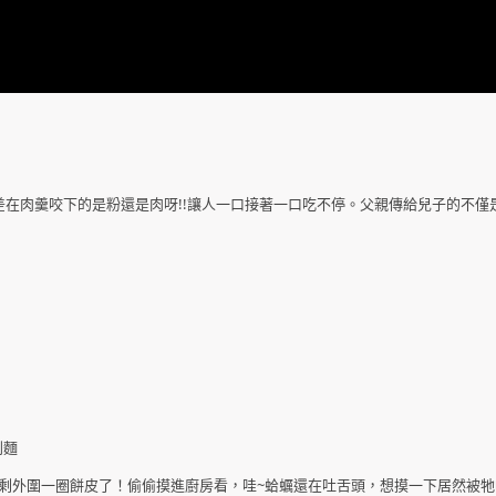
在肉羹咬下的是粉還是肉呀!!讓人一口接著一口吃不停。父親傳給兒子的不僅
利麵
會最後剩外圍一圈餅皮了！偷偷摸進廚房看，哇~蛤蠣還在吐舌頭，想摸一下居然被牠