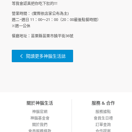
等我會認真把你吃下肚的!!!
營業時間： (實際依店家公布為主)
週二~週日 11：00～21：00（20：00最後點餐時間）
※週一公休
餐廳地址：苗栗縣苗栗市饒平街36號
閱讀更多神腦生活誌
關於神腦生活
服務 & 合作
神腦官網
服務據點
神腦基金會
會員生日禮
關於我們
訂單查詢
會員服務條款
合作提案