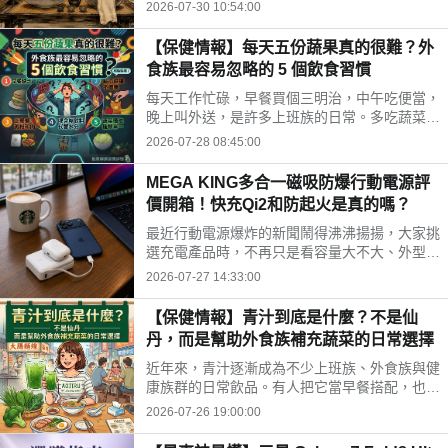
時間、水果三牲禁忌、燒金紙順序與種類，並推
2026-07-30 10:54:00
薦神腦線上購免運供品禮盒，讓你輕鬆拜得得體
不踩雷。
【保健情報】每天五份蔬果真的很難？外
食族最容易忽略的 5 個飲食習慣
每天工作忙碌，早餐買個三明治，中午吃便當，
晚上叫外送，是許多上班族的日常。多吃蔬菜、
水果，但落實到生活中卻不容易。你是不是也中
2026-07-28 08:45:00
了以下幾個外食族常見的飲食習慣?
MEGA KING多合一磁吸防爆行動電源評
價開箱！快充Qi2和防起火是真的嗎？
最近行動電源爆炸的新聞鬧得沸沸揚揚，大家挑
選充電產品時，不再只是看容量大不大、外型美
不美，更多是在問「這顆會不會爆？」剛好最近
2026-07-27 14:33:00
拿到這款標榜固態電池技術的 MEGA KING 100
00 固態磁吸防爆行動電源，直接開箱實測，帶
【保健情報】青汁到底是什麼？不是仙
大家看這款號稱防爆的固態磁吸行動電源到底值
丹，而是幫助外食族補充蔬菜的日常選擇
不值得入手。
近年來，青汁逐漸成為不少上班族、外食族與健
康族群的日常飲品。有人把它當早餐搭配，也有
人下午沖一杯補充營養，但也因為網路資訊眾
2026-07-26 19:00:00
多，不少人對青汁仍存在許多迷思。