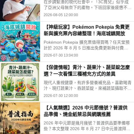
在步調緊湊的現代社會中，「3C育兒」似乎成
開孩子的孤單
了亞洲父母無奈下的產物。下班回家後疲憊不
堪，面對排山倒海的家務與工作訊息，為了換取
2026-08-05 12:00:00
片刻的安寧，我們常常不自覺地把平板或手機遞
給孩子。
【神級玩家】Pokémon Pokepia 免費更
新與擴充票內容總整理！海底城鎮開放
Pokémon Pokepia 擴充票值得買嗎？任天堂預
計於 2026 年 8 月 5 日推出免費更新與付費擴
充票第 1 彈「冒險泡泡海底的城鎮」。本文整
2026-07-30 13:04:00
理百變怪潛水新招式、瑪納霏解鎖條件、海底建
造與農作玩法，以及擴充票售價 TWD 840 的購
【保健情報】青汁、蔬果汁、蔬菜錠怎麼
買獎勵細節！
選？一次看懂三種補充方式的差異
現代人重視健康，有許多營養補充品。喜歡喝青
汁、現打蔬果汁、吞蔬菜錠，來補蔬菜攝取不
足。這三種方式哪不同？哪種適合自己？來了解
2026-07-30 12:00:00
常見補充方式，找出適合自己的好選擇!
【人氣精選】2026 中元節幾號？普渡供
品準備、燒金紙禁忌與網購推薦
2026 年中元節是幾月幾號？普渡供品要準備哪
些？本文整理 2026 年 8 月 27 日中元普渡拜拜