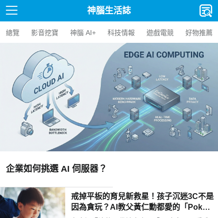
神腦生活誌
總覽
影音挖寶
神腦 AI+
科技情報
遊戲電競
好物推薦
【人氣精選】
選 AI 伺服器？
AI BOX
戒掉平板的育兒新救星！孩子沉迷3C不是
因為貪玩？AI教父黃仁勳都愛的「Poketo
mo口袋狐獴陪伴機器人」用高EQ對話解