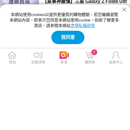
【星事神最懂】三星 Galaxy Z Fold8 Ultr
a、Z Fold8 與 Flip8 登場！
本網站使用cookies以提供更優質的購物體驗，若您繼續瀏覽
三星 Z Fold8 Ultra、Fold8 與 Flip8 該買哪一
本網站內容，即表示您同意本網站使用cookie。如欲了解更多
款？本文詳細比較三款摺疊手機的螢幕尺寸、相
資訊，請參閱本網站之
隱私權政策
機規格與電池續航力。Fold8 Ultra 主打 8 吋大
2026-07-23 12:04:00
螢幕與 2 億畫素鏡頭；Fold8 重 201g 最輕巧；
我同意
Flip8 擁有 4.1 吋封面螢幕，幫你精準挑選最合
【神級玩家】2026 台灣國產遊戲推薦！4
適機型。
款必玩 Steam 獨立新作
0
2026 年台灣獨立遊戲有哪些必玩？本文精選
《紅眼露比》、《莉莉幻想曲》、《大尾松鼠》
首頁
收藏清單
影音
購物車
會員中心
與《亞路塔》四款 2026 年 Steam 台灣國產遊
2026-07-23 11:05:00
戲新作。為你解析 Boss Rush 類魂、動作經
營、點擊解謎與節奏打擊等不同玩法風格，提供
【保健情報】食安事件引發關注，與其焦
遊戲價格、平台需求與實測選購建議，幫你迅速
慮「排毒」，不如從每天的飲食習慣開始
找到最適合的國產遊戲！
近期食安議題持續受到關注，不少民眾重新檢視
每天吃進肚子的食物，也讓排毒、解毒、苯駢芘
等成為熱門話題。營養師提醒，與其找尋快速排
2026-07-23 11:00:00
毒，不如從飲食、水分、作息，來調整才是更重
要的長久方法。
【影刻臺灣】2026 夏季煙火懶人包：大
稻埕的古今風華之旅