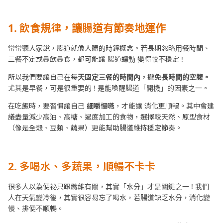
1.
飲食規律，讓腸道有節奏地運作
常常聽人家說，腸道就像人體的時鐘概念。若長期忽略用餐時間、
三餐不定或暴飲暴食，都可能讓 腸道蠕動 變得較不穩定 !
所以我們要讓自己在
每天固定三餐的時間內，避免長時間的空腹。
尤其是早餐，可是很重要的 ! 是能喚醒腸道「開機」的因素之一。
在吃飯時，要習慣讓自己
細嚼慢嚥
，才能讓 消化更順暢。其中會建
議盡量減少高油、高糖、過度加工的食物，選擇較天然、原型食材
（像是全穀、豆類、蔬果）更能幫助腸道維持穩定節奏。
2.
多喝水、多蔬果，順暢不卡卡
很多人以為便祕只跟纖維有關，其實「水分」才是關鍵之一 ! 我們
人在天氣變冷後，其實很容易忘了喝水，若腸道缺乏水分，消化變
慢、排便不順暢。