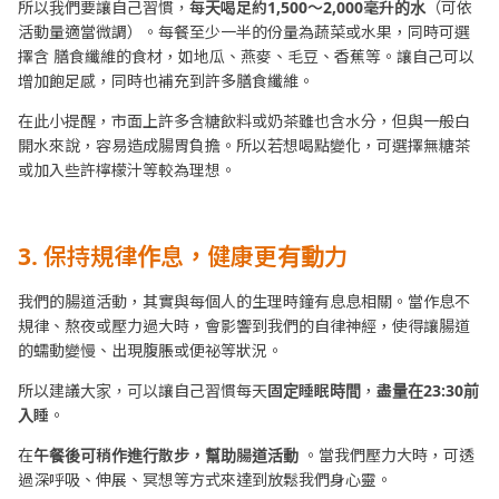
所以我們要讓自己習慣，
每天喝足約1,500～2,000毫升的水
（可依
活動量適當微調）。每餐至少一半的份量為蔬菜或水果，同時可選
擇含 膳食纖維的食材，如地瓜、燕麥、毛豆、香蕉等。讓自己可以
增加飽足感，同時也補充到許多膳食纖維。
在此小提醒，市面上許多含糖飲料或奶茶雖也含水分，但與一般白
開水來說，容易造成腸胃負擔。所以若想喝點變化，可選擇無糖茶
或加入些許檸檬汁等較為理想。
3.
保持規律作息，健康更有動力
我們的腸道活動，其實與每個人的生理時鐘有息息相關。當作息不
規律、熬夜或壓力過大時，會影響到我們的自律神經，使得讓腸道
的蠕動變慢、出現腹脹或便祕等狀況。
所以建議大家，可以讓自己習慣每天
固定睡眠時間
，
盡量在23:30前
入睡
。
在
午餐後可稍作進行散步，幫助腸道活動
。當我們壓力大時，可透
過深呼吸、伸展、冥想等方式來達到放鬆我們身心靈。