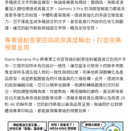
多種語言文字的最佳模型。無論是需要為標誌、邀請函、海報或漫
畫加入簡短標語或長篇文字，Gemini 3 Pro 的深度理解能力都能支
援更多樣化的紋理、字體和書寫風格。透過其強化的多語言推理能
力，您不僅能生成多種語言的文字，甚至能進行內容的在地化與翻
譯，讓您的創作輕鬆跨越語言界限，觸及全球受眾。
專業級創意掌控與高保真度輸出，打造完美
視覺呈現
Nano Banana Pro 將專業工作室等級的創意控制權直接交到用戶手
中。它提供前所未有的設計一致性，讓您最多可使用十四張參考圖
像並保持多達五個人物的一致性與相似度，完美地將草圖轉化為產
品原型，或是將藍圖變為照片級逼真的三維結構。此外，透過改進
的局部編輯功能，您可以精準地選擇、微調和轉換圖像的任何部
分，例如調整相機角度、改變焦點、應用細緻的調色，甚至將場景
從白天變為黑夜或創造散景效果。憑藉多種長寬比選擇以及高達 2K
和 4K 的解析度，您的創作將能以最高品質呈現，無論用於社群媒
體或專業印刷品，都能展現專業級的視覺效果。