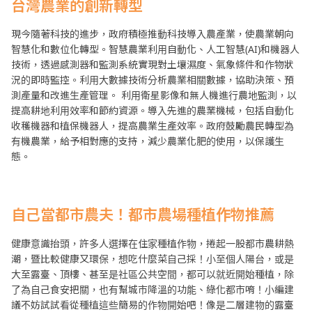
台灣農業的創新轉型
現今隨著科技的進步，政府積極推動科技導入農產業，使農業朝向
智慧化和數位化轉型。智慧農業利用自動化、人工智慧(AI)和機器人
技術，透過感測器和監測系統實現對土壤濕度、氣象條件和作物狀
況的即時監控。利用大數據技術分析農業相關數據，協助決策、預
測產量和改進生產管理。 利用衛星影像和無人機進行農地監測，以
提高耕地利用效率和節約資源。導入先進的農業機械，包括自動化
收穫機器和植保機器人，提高農業生產效率。政府鼓勵農民轉型為
有機農業，給予相對應的支持，減少農業化肥的使用，以保護生
態。
自己當都市農夫！都市農場種植作物推薦
健康意識抬頭，許多人選擇在住家種植作物，捲起一股都市農耕熱
潮，暨比較健康又環保，想吃什麼菜自己採！小至個人陽台，或是
大至露臺、頂樓、甚至是社區公共空間，都可以就近開始種植，除
了為自己食安把關，也有幫城市降溫的功能、綠化都市唷！小編建
議不妨試試看從種植這些簡易的作物開始吧！像是二層建物的露臺