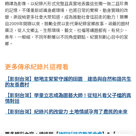
轉譯為影像，以紀錄片形式完整且真實地表露這些獨一無二且珍貴
的記憶，不僅重新認識身處環境，也將日常的覺察、動身實踐的改
變，訴說給更多社會大眾知道，成為推動社會往前走的動力！競賽
自2009年開辦以來，鼓勵全民以影代筆紀錄家鄉故事，涵蓋的題材
廣泛，從人文鄉土、生態環境、藝文、社福等議題都有，有兒少、
青年、一般組，不同年齡層以不同角度觀點，紀實刻劃心目中的家
鄉。
更多傳承紀錄片這裡看
【影刻台灣】憨地主緊緊守護的田園 建造與自然和諧共生
的友善農村
【影刻台灣】學童立志成為園藝大師！從短片看父子檔的真
情對話
【影刻台灣】紀錄片的改變力 土地情感孕育了農民的未來
更多精彩內容，請追蹤【
神腦科技文教基金會
】&【