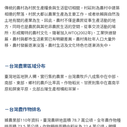
傳統的農村為村民生產糧食與生活密切相關，村莊則為農村中建築
相連的聚落，村民大都以農業生產為主要工作，或者依賴與自然及
土地有關的產業為生。因此，農村不僅是農民從事生產活動的地
方，同時也是農民與其他非農民生活的空間，從事交流活動的場
所，形成獨特的農村文化。隨著加入WTO(2002年)、工業快速發
展，農村與都市生活素質已有明顯差異，農村青壯年人口大量外
移，農村發展逐漸沒落，農村生活及文化特色也逐漸消失中。
－台灣農業區域分布
臺灣地區地狹人稠，實行集約農業。台灣農牧戶八成集中在中部、
南部、東部，鄉村的農戶比率高。作物稻米、甘蔗則集中在嘉南平
原和屏東平原，北部丘陵生產柑橘和茶葉。
－台灣農作物排名
據農業部110年資料，臺灣農耕地面積 78.7 萬公頃，全年農作物種
植面積 73.5 萬公頃，作物種植面積中稻米為 22.4 萬公頃，雜糧