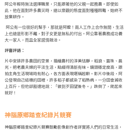
阿公年輕時無法選擇職業，只能跟著他的父親一起務農。即使如
此，他在面對許多農災時，總以樂觀的態度面對種種困難，始終不
放棄耕作。
阿公有一位很好的幫手，那就是阿嬤！兩人工作上合作無間，生活
上也總是形影不離，對子女更是無私的付出。阿公靠著農務成功養
大一家人，而且全家感情融洽。
評審評語：
片中安排許多農田的空景，描繪農村的淳美恬靜，稻浪、露珠、晨
光，把老農夫婦的平淡生活，點綴得清新有味。鏡頭穩定度高，跟
拍主角生活現場時有耐心，各方面表現堪稱超齡。影片中後段，阿
公發現自己結穗的田裡，許多稻子都感染了稻熱病，一分田會減收
上百斤，但他卻豁達地說：「做到歹田望後冬。」跌倒了，爬起來
就好！
神腦原鄉踏查紀錄片競賽
神腦原鄉踏查紀錄片競賽鼓勵影像創作者詳實將人們的日常生活，