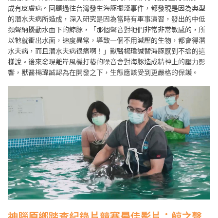
成有皮膚病。回顧過往台灣發生海豚擱淺事件，都發現是因為典型
的潛水夫病所造成，深入研究是因為當時有軍事演習，發出的中低
頻聲納擾動水面下的鯨豚，「那個聲音對牠們非常非常敏感的，所
以牠就衝出水面，速度異常，導致一個不用減壓的生物，都會得潛
水夫病，而且潛水夫病很痛啊！」獸醫楊瑋誠替海豚感到不捨的這
樣說。後來發現離岸風機打樁的噪音會對海豚造成精神上的壓力影
響，獸醫楊瑋誠認為在開發之下，生態應該受到更嚴格的保護。
神腦原鄉踏查紀錄片競賽最佳影片：鯨之聲