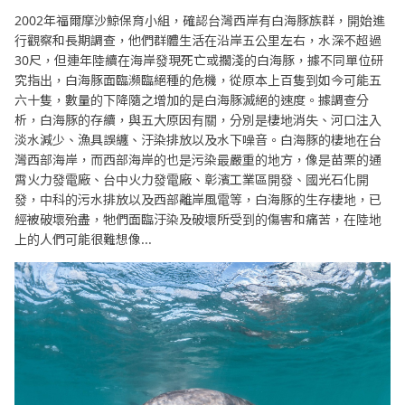
2002年福爾摩沙鯨保育小組，確認台灣西岸有白海豚族群，開始進
行觀察和長期調查，他們群體生活在沿岸五公里左右，水深不超過
30尺，但連年陸續在海岸發現死亡或擱淺的白海豚，據不同單位研
究指出，白海豚面臨瀕臨絕種的危機，從原本上百隻到如今可能五
六十隻，數量的下降隨之增加的是白海豚滅絕的速度。據調查分
析，白海豚的存續，與五大原因有關，分別是棲地消失、河口注入
淡水減少、漁具誤纏、汙染排放以及水下噪音。白海豚的棲地在台
灣西部海岸，而西部海岸的也是污染最嚴重的地方，像是苗栗的通
霄火力發電廠、台中火力發電廠、彰濱工業區開發、國光石化開
發，中科的污水排放以及西部離岸風電等，白海豚的生存棲地，已
經被破壞殆盡，牠們面臨汙染及破壞所受到的傷害和痛苦，在陸地
上的人們可能很難想像...