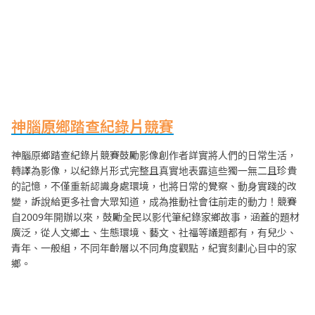
神腦原鄉踏查紀錄片競賽
神腦原鄉踏查紀錄片競賽鼓勵影像創作者詳實將人們的日常生活，
轉譯為影像，以紀錄片形式完整且真實地表露這些獨一無二且珍貴
的記憶，不僅重新認識身處環境，也將日常的覺察、動身實踐的改
變，訴說給更多社會大眾知道，成為推動社會往前走的動力！競賽
自2009年開辦以來，鼓勵全民以影代筆紀錄家鄉故事，涵蓋的題材
廣泛，從人文鄉土、生態環境、藝文、社福等議題都有，有兒少、
青年、一般組，不同年齡層以不同角度觀點，紀實刻劃心目中的家
鄉。