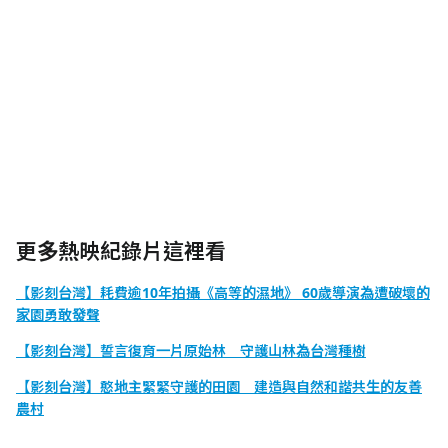
更多熱映紀錄片這裡看
【影刻台灣】耗費逾10年拍攝《高等的濕地》 60歲導演為遭破壞的
家園勇敢發聲
【影刻台灣】誓言復育一片原始林 守護山林為台灣種樹
【影刻台灣】憨地主緊緊守護的田園 建造與自然和諧共生的友善
農村