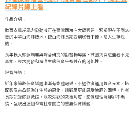
紀錄片線上看
作品介紹：
數百支離岸風力發動機正在臺灣西海岸大肆興建，緊鄰現存不到50
隻的中華白海豚棲地，使白海豚長期受到噪音干擾，陷入生存危
機。
長年投入鯨豚病理與聲音研究的獸醫楊瑋誠，試圖揭開這些看不見
真相，尋求開發和海洋生態保育平衡共存的可能性。
評審評語：
近年來鯨豚保育議題漸漸有媒體報導，不過作者運用聲音元素，搭
配影像來凸顯海洋生態的惡化，讓觀眾更能感受鯨豚的困境。作者
長期記錄鯨豚救援，以較旁觀的敘事角度，影像理性沉靜卻不煽
情，呈現出這個亟需社會關注的重要保育議題。