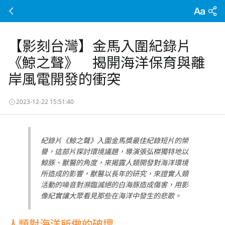
【影刻台灣】金馬入圍紀錄片
《鯨之聲》 揭開海洋保育與離
岸風電開發的衝突
2023-12-22 15:51:40
紀錄片《鯨之聲》入圍金馬獎最佳紀錄短片的榮
譽，這部片探討環境議題，導演張弘榤獨特地以
鯨豚、獸醫的角度，來揭露人類開發對海洋環境
所造成的影響，獸醫以長年的研究，來證實人類
活動的噪音對瀕臨滅絕的白海豚造成傷害，用影
像紀實讓大眾看見那些在海洋中發生的悲歌。
人類對海洋所做的破壞