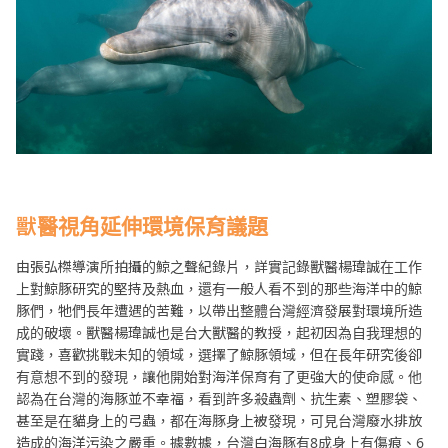
獸醫視角延伸環境保育議題
由張弘榤導演所拍攝的鯨之聲紀錄片，詳實記錄獸醫楊瑋誠在工作
上對鯨豚研究的堅持及熱血，還有一般人看不到的那些海洋中的鯨
豚們，牠們長年遭遇的苦難，以帶出整體台灣經濟發展對環境所造
成的破壞。獸醫楊瑋誠也是台大獸醫的教授，起初因為自我理想的
實踐，喜歡挑戰未知的領域，選擇了鯨豚領域，但在長年研究後卻
有意想不到的發現，讓他開始對海洋保育有了更強大的使命感。他
認為在台灣的海豚並不幸福，看到許多殺蟲劑、抗生素、塑膠袋、
甚至是在貓身上的弓蟲，都在海豚身上被發現，可見台灣廢水排放
造成的海洋污染之嚴重。據數據，台灣白海豚有8成身上有傷痕、6