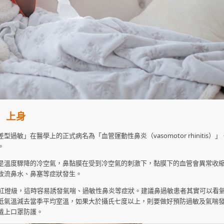
」上身
」在醫學上的正式病名為「血管運動性鼻炎（vasomotor rhinitis）
。
是溫度驟降的冷空氣，鼻黏膜在受到冷空氣的刺激下，黏膜下的血管會異常收
致流鼻水、鼻塞等症狀發生。
於紅燈級，這時容易誘發氣喘、過敏性鼻炎等症狀。建議鼻過敏患者其實可以看
低氣溫減去當季平均室溫，如果大於攝氏七度以上，則要做好預防過敏及氣喘
戴上口罩防護。