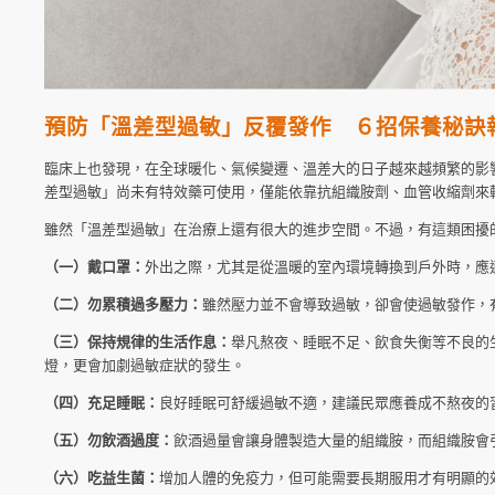
預防「溫差型過敏」反覆發作 ６招保養秘訣
臨床上也發現，在全球暖化、氣候變遷、溫差大的日子越來越頻繁的影
差型過敏」尚未有特效藥可使用，僅能依靠抗組織胺劑、血管收縮劑來
雖然「溫差型過敏」在治療上還有很大的進步空間。不過，有這類困擾
（一）戴口罩：
外出之際，尤其是從溫暖的室內環境轉換到戶外時，應
（二）勿累積過多壓力：
雖然壓力並不會導致過敏，卻會使過敏發作，
（三）保持規律的生活作息：
舉凡熬夜、睡眠不足、飲食失衡等不良的
燈，更會加劇過敏症狀的發生。
（四）充足睡眠：
良好睡眠可舒緩過敏不適，建議民眾應養成不熬夜的
（五）勿飲酒過度：
飲酒過量會讓身體製造大量的組織胺，而組織胺會
（六）吃益生菌：
增加人體的免疫力，但可能需要長期服用才有明顯的