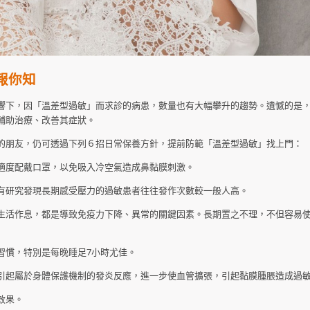
報你知
響下，因「溫差型過敏」而求診的病患，數量也有大幅攀升的趨勢。遺憾的是
輔助治療、改善其症狀。
的朋友，仍可透過下列６招日常保養方針，提前防範「溫差型過敏」找上門：
適度配戴口罩，以免吸入冷空氣造成鼻黏膜刺激。
有研究發現長期感受壓力的過敏患者往往發作次數較一般人高。
生活作息，都是導致免疫力下降、異常的關鍵因素。長期置之不理，不但容易
習慣，特別是每晚睡足7小時尤佳。
引起屬於身體保護機制的發炎反應，進一步使血管擴張，引起黏膜腫脹造成過
效果。