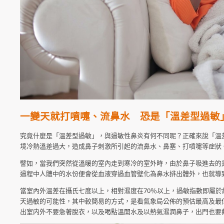
一變天就打噴嚏、流鼻水 恐是「溫差型過敏
究竟什麼是「溫差型過敏」，與過敏性鼻炎有何不同呢？正確來說「溫差型過敏
境冷熱溫差過大，造成鼻子刺激所引起的流鼻水、鼻塞、打噴嚏等症狀
譬如，當我們突然從溫暖的室內走到寒冷的室外時，由於鼻子吸進去的
過程中人體中的水份便會從血液穿過血管壁化為鼻水排出體外，也就導
當室內外溫差在攝氏七度以上，相對濕度在70％以上，過敏指數即屬
天過敏的可能性，其中較簡易的方式，是看氣象局公佈的預估最高及最
出室内外不要急著脫衣，以及喝點溫開水及以熱氣濕潤鼻子，出門也要