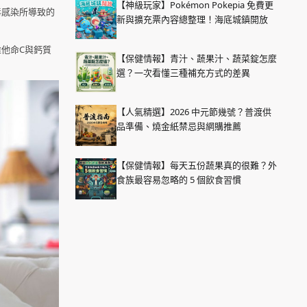
【神級玩家】Pokémon Pokepia 免費更
毒感染所導致的
新與擴充票內容總整理！海底城鎮開放
他命C與鈣質
【保健情報】青汁、蔬果汁、蔬菜錠怎麼
選？一次看懂三種補充方式的差異
【人氣精選】2026 中元節幾號？普渡供
品準備、燒金紙禁忌與網購推薦
【保健情報】每天五份蔬果真的很難？外
食族最容易忽略的 5 個飲食習慣