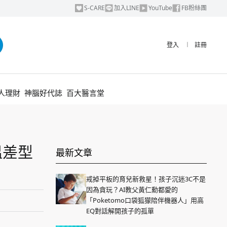
S-CARE
加入LINE
YouTube
FB粉絲團
登入
︱
註冊
人理財
神腦好代誌
百大醫言堂
溫差型
最新文章
戒掉平板的育兒新救星！孩子沉迷3C不是
因為貪玩？AI教父黃仁勳都愛的
「Poketomo口袋狐獴陪伴機器人」用高
EQ對話解開孩子的孤單