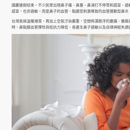
國慶連假結束，不少民眾出現鼻子癢、鼻塞、鼻涕打不停等和感冒、過
感冒，也非過敏，而是鼻子的血管、黏膜受刺激導致的血管運動型鼻炎
台灣氣候溫暖潮濕，再加上空氣汙染嚴重，空間佈滿懸浮的麈蹣、黴菌
時，鼻黏膜血管彈性與抵抗力降低，易產生鼻子過敏以及自律神經失調