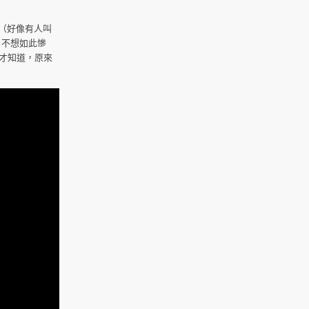
（好像有人叫
，不想如此慘
才知道，原來