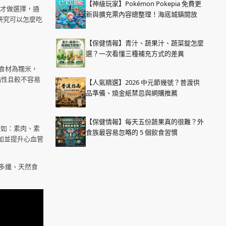
【神級玩家】Pokémon Pokepia 免費更
才做選擇，通
新與擴充票內容總整理！海底城鎮開放
研究可以怎麼吃
【保健情報】青汁、蔬果汁、蔬菜錠怎麼
選？一次看懂三種補充方式的差異
食材為糯米，
黏性且較不容易
【人氣精選】2026 中元節幾號？普渡供
品準備、燒金紙禁忌與網購推薦
【保健情報】每天五份蔬果真的很難？外
例如：素肉、素
食族最容易忽略的 5 個飲食習慣
增加並提升心血管
多纖、天然食