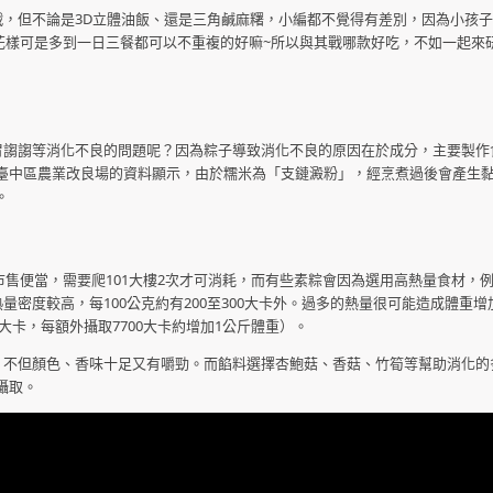
但不論是3D立體油飯、還是三角鹹麻糬，小編都不覺得有差別，因為小孩子
花樣可是多到一日三餐都可以不重複的好嘛~所以與其戰哪款好吃，不如一起來
謅謅等消化不良的問題呢？因為粽子導致消化不良的原因在於成分，主要製作
臺中區農業改良場的資料顯示，由於糯米為「支鏈澱粉」，經烹煮過後會產生
。
售便當，需要爬101大樓2次才可消耗，而有些素粽會因為選用高熱量食材，
量密度較高，每100公克約有200至300大卡外。過多的熱量很可能造成體重
大卡，每額外攝取7700大卡約增加1公斤體重）。
不但顏色、香味十足又有嚼勁。而餡料選擇杏鮑菇、香菇、竹筍等幫助消化的
攝取。