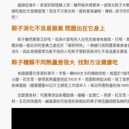
越接近端午，各家好粽陸續上架，雖然每年總要來一波南北粽子大戰，
通吃進肚才是硬道理！而且不只南北粽，還有客家鹹粽、粿粽…粽子的
吧！
粽子消化不良易脹氣 問題出在它身上
粽子雖然應景又好吃，但為什麼有些人在吃完後會有脹氣、打嗝、胃
糯米跟一般白米的差異之處在於「澱粉特性」。根據行政院農業委員會
消化，因此易使腸胃功能不佳的人吃粽子慧較容易消化不良或產生脹氣
粽子種類不同熱量差很大 找對方法健康吃
依國健署分享資料表示，市售一顆600大卡的傳統肉粽，相當於1個市
火腿、花生等，使得其熱量達到近700大卡，而甜粽例如冰粽，除了其熱
疾病風險（健康體重60公斤之靜態工作成年人，每日所需熱量約為1800
怎麼選食材：可選擇添加各種穀類、雜糧，如薏仁、燕麥、紅豆等，
材，五花肉改瘦肉、鹹蛋黃則可改用形狀相似的栗子降低膽固醇及鈉的