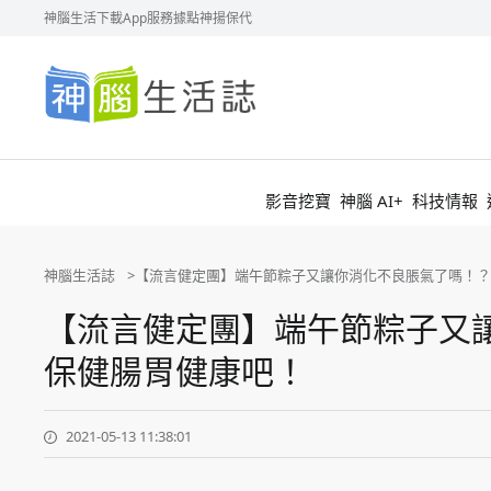
神腦生活
下載App
服務據點
神揚保代
神
腦
生
活
誌
影音挖寶
神腦 AI+
科技情報
神腦生活誌
【流言健定團】端午節粽子又讓你消化不良脹氣了嗎！？
【流言健定團】端午節粽子又
保健腸胃健康吧！
2021-05-13 11:38:01