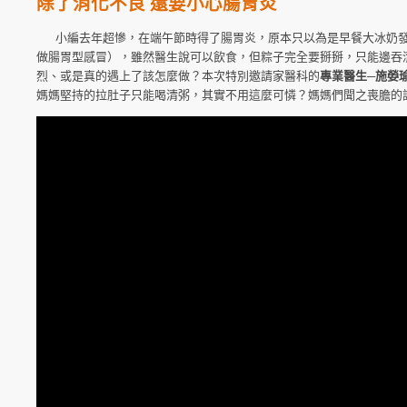
除了消化不良 還要小心腸胃炎
小編去年超慘，在端午節時得了腸胃炎，原本只以為是早餐大冰奶發
做腸胃型感冒），雖然醫生說可以飲食，但粽子完全要掰掰，只能邊吞
烈、或是真的遇上了該怎麼做？本次特別邀請家醫科的
專業醫生─施嫈
媽媽堅持的拉肚子只能喝清粥，其實不用這麼可憐？媽媽們聞之喪膽的