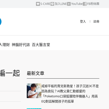
S-CARE
加入LINE
YouTube
FB粉絲團
登入
︱
註冊
人理財
神腦好代誌
百大醫言堂
編一起
最新文章
戒掉平板的育兒新救星！孩子沉迷3C不是
因為貪玩？AI教父黃仁勳都愛的
「Poketomo口袋狐獴陪伴機器人」用高
EQ對話解開孩子的孤單