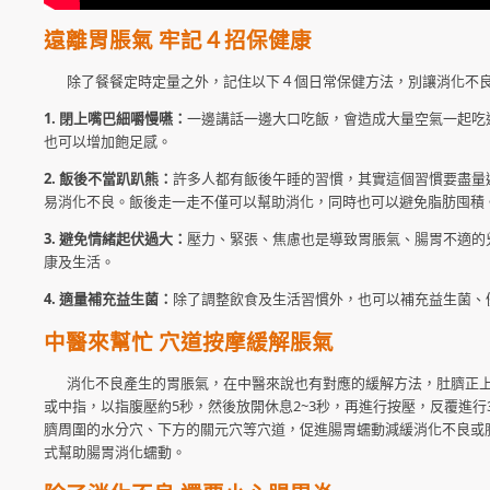
遠離胃脹氣 牢記４招保健康
除了餐餐定時定量之外，記住以下４個日常保健方法，別讓消化不良
1. 閉上嘴巴細嚼慢嚥：
一​邊講話一邊大口吃飯，會造成大量空氣一起
也可以增加飽足感。
2. 飯後不當趴趴熊：
許多人都有飯後午睡的習慣，其實這個習慣要盡量
易消化不良。飯後走一走不僅可以幫助消化，同時也可以避免脂肪囤積
3. 避免情緒起伏過大：
壓力、緊張、焦慮也是導致胃脹氣、腸胃不適的
康及生活。
4. 適量補充益生菌：
除了調整飲食及生活習慣外，也可以補充益生菌、
中醫來幫忙 穴道按摩緩解脹氣
消化不良產生的胃脹氣，在中醫來說也有對應的緩解方法，肚臍正上
或中指，以指腹壓約5秒，然後放開休息2~3秒，再進行按壓，反覆進
臍周圍的水分穴、下方的關元穴等穴道，促進腸胃蠕動減緩消化不良或
式幫助腸胃消化蠕動。