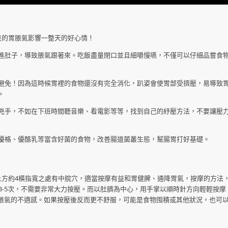
的胃脹氣影響一整天的好心情！
吃進肚子，導致脹氣跟著來。吃飯盡量閉口並且細嚼慢嚥，不僅可以仔細品嘗食
避免！因為這時候胃裡的食物還沒有完全消化，趴姿會使胃部受擠壓，易導致
。
兇手，不如在下班時間聽音樂、看電影等等，找到自己的紓壓方法，不要讓壓
優格、優酪乳等富含好菌的食物，改善腸道菌叢生態，幫腸胃打好基礎。
方約4橫指寬之處有中脘穴，適當按摩有益和胃健脾、通降胃氣，按摩的方法
行3-5次，不需要非常大力按壓。而以肚臍為中心，用手掌以順時針方向輕輕按摩
脹氣的不適感。如果按壓後反而更不舒服，可能是食物囤積或其他狀況，也可