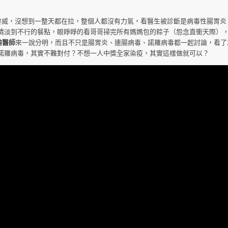
威，沒想到一整天都在拉，整個人都沒有力氣，看醫生被診斷是病毒性腸胃炎
清淡到不行的餐點，眼睜睜的看哥哥掃完所有媽媽包的粽子（怨念直衝天際）
瑜醫師
來一說分明，而且不只是腸胃炎、連腸病毒、諾羅病毒都一起討論，看了
諾羅病毒，其實不難對付？不想一人中獎全家染疫，其實這樣做就可以？