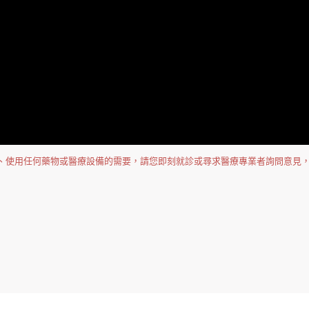
況、使用任何藥物或醫療設備的需要，請您即刻就診或尋求醫療專業者詢問意見