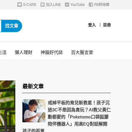
S-CARE
加入LINE
YouTube
FB粉絲團
登入
︱
註冊
找文章
生活
懶人理財
神腦好代誌
百大醫言堂
最新文章
戒掉平板的育兒新救星！孩子沉
迷3C不是因為貪玩？AI教父黃仁
勳都愛的「Poketomo口袋狐獴
陪伴機器人」用高EQ對話解開
孩子的孤單