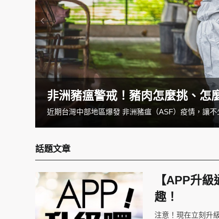
非洲豬瘟警戒！豬肉怎麼挑、怎
現代人生活忙碌吃飯都講求快速，但長期外食卻不健康又花錢，自己做料理又怕耗時、費力，最後炸了廚房還不好吃，但其實要省時、零失誤又好吃，只要用最簡單的廚電「電鍋」就可以完成。這邊就來教大家廚房手殘黨的零失誤訣竅，只要遵循以下原則，讓你天天動廚不嫌麻煩！
近期台灣中部地區爆發 非洲豬瘟（ASF）疫情，讓不
話題文章
【APP升
趣！
注意！現在立刻升級