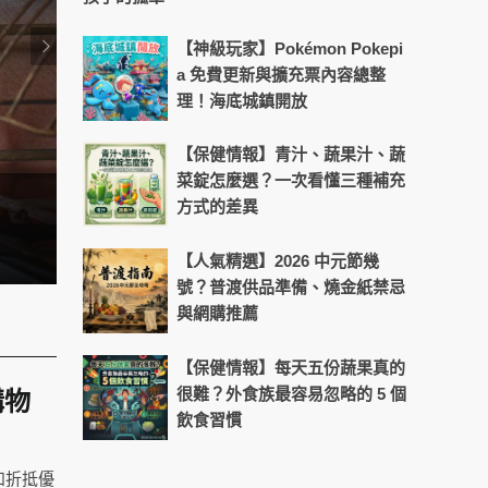
【神級玩家】Pokémon Pokepi
a 免費更新與擴充票內容總整
理！海底城鎮開放
【保健情報】青汁、蔬果汁、蔬
菜錠怎麼選？一次看懂三種補充
方式的差異
料理神器助陣！輕鬆掌控不將就的
【人氣精選】2026 中元節幾
號？普渡供品準備、燒金紙禁忌
與網購推薦
【保健情報】每天五份蔬果真的
很難？外食族最容易忽略的 5 個
購物
飲食習慣
和折抵優