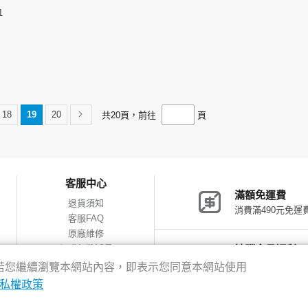
1
18
19
20
共
20
頁，前往
頁
客服中心
滿額免運費
退貨須知
消費滿490元免運
客服FAQ
原廠維修
網購包裝減量
神腦會員福利
會員獨享優惠
驗，若您繼續瀏覽本網站內容，即表示您同意本網站使用
私權政策