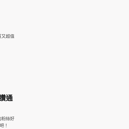
質又超值
讚通
的粉絲好
吧！