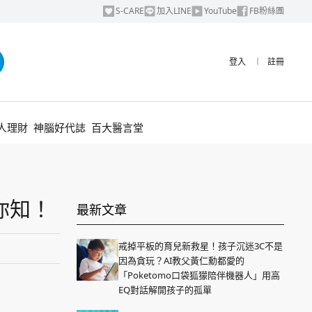
S-CARE
加入LINE
YouTube
FB粉絲團
登入
︱
註冊
人理財
神腦好代誌
百大醫言堂
你知！
最新文章
戒掉平板的育兒新救星！孩子沉迷3C不是
因為貪玩？AI教父黃仁勳都愛的
「Poketomo口袋狐獴陪伴機器人」用高
EQ對話解開孩子的孤單