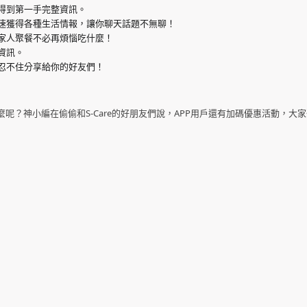
得到第一手完整資訊。
速獲得各種生活情報，讓你聊天話題不無聊！
家人聚餐不必再煩惱吃什麼！
資訊。
忍不住分享給你的好友們！
？神小編在偷偷和S-Care的好朋友們說，APP用戶還有加碼優惠活動，大