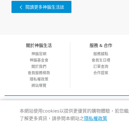
閱讀更多神腦生活誌
關於神腦生活
服務 & 合作
神腦官網
服務據點
神腦基金會
會員生日禮
關於我們
訂單查詢
會員服務條款
合作提案
隱私權政策
網站導覽
神腦國際企業股份有限公司 統編：12228473 地址：台灣23148新北
客服專線：02-8978-6068 週一~週五 09:00~18:00
本網站使用cookies以提供更優質的購物體驗，若您
Copyright@2016 SENAO INTERNATIONAL CO.,LTD
了解更多資訊，請參閱本網站之
隱私權政策