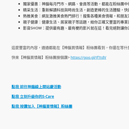
獨家優惠：神腦每月門市、網路、會員等活動，都能在粉絲團中
精采生活：重新解讀科技與時尚生活，創造更棒的生活體驗，快
熱推美食：網友激推美食熱門排行！搜集各種美食情報，和朋友
親子健康：健康生活、居家親子等話題，給你正確又豐富的專業
影音SHOW：提供最有趣、最有梗的影片就在這！看完絕對讓你
這麼豐富的內容，通通都能在【神腦買情報】粉絲團看到，你還在等什麼呢
快來【神腦買情報】粉絲團按個讚>
https://goo.gl/Jf1tdV
點我 前往神腦線上開站慶活動
點我
立刻升級你的S-Care
點我
按讚加入【神腦買情報】粉絲團