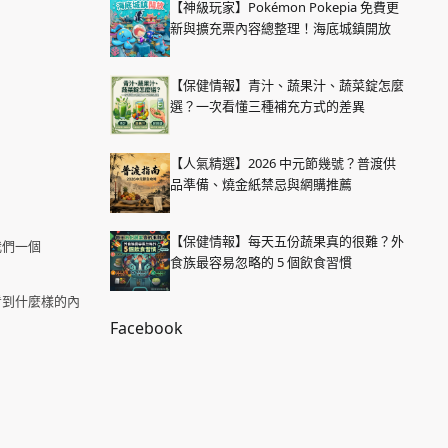
【神級玩家】Pokémon Pokepia 免費更
新與擴充票內容總整理！海底城鎮開放
【保健情報】青汁、蔬果汁、蔬菜錠怎麼
選？一次看懂三種補充方式的差異
【人氣精選】2026 中元節幾號？普渡供
品準備、燒金紙禁忌與網購推薦
【保健情報】每天五份蔬果真的很難？外
我們一個
食族最容易忽略的 5 個飲食習慣
看到什麼樣的內
Facebook