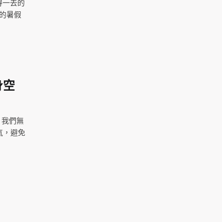
得一去的
的暑假
身空
，我們無
氣，避免