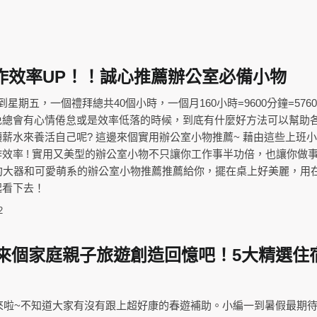
作效率UP！！誠心推薦辦公室必備小物
星期五，一個禮拜總共40個小時，一個月160小時=9600分鐘=5760
免總會有心情倦怠或是效率低落的時候，到底有什麼好方法可以幫助
薪水來養活自己呢? 這邊來個實用辦公室小物推薦~ 藉由這些上班
效率 ! 實用又美型的辦公室小物不只讓你工作事半功倍，也讓你做
簡約大器和可愛萌系的辦公室小物推薦推薦給你，擺在桌上好美麗，用
起看下去！
2
天，來個家庭親子旅遊創造回憶吧！5大精選住
薦來啦~不知道大家有沒有跟上超好康的春遊補助。小編一到暑假最期