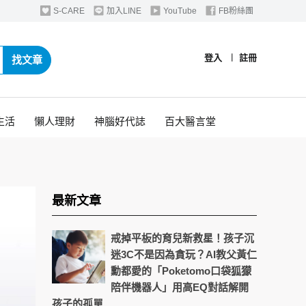
S-CARE
加入LINE
YouTube
FB粉絲團
登入
︱
註冊
找文章
生活
懶人理財
神腦好代誌
百大醫言堂
最新文章
戒掉平板的育兒新救星！孩子沉
迷3C不是因為貪玩？AI教父黃仁
勳都愛的「Poketomo口袋狐獴
陪伴機器人」用高EQ對話解開
孩子的孤單