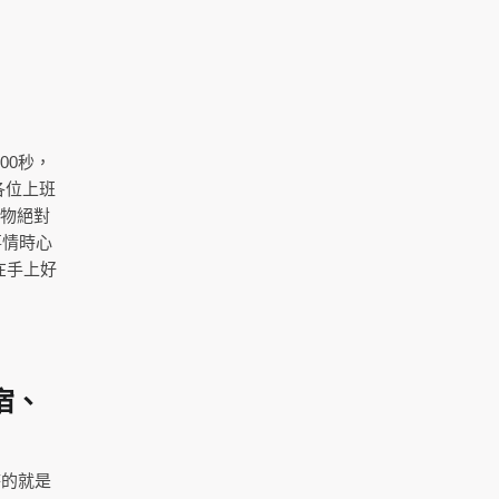
00秒，
各位上班
小物絕對
事情時心
在手上好
宿、
待的就是