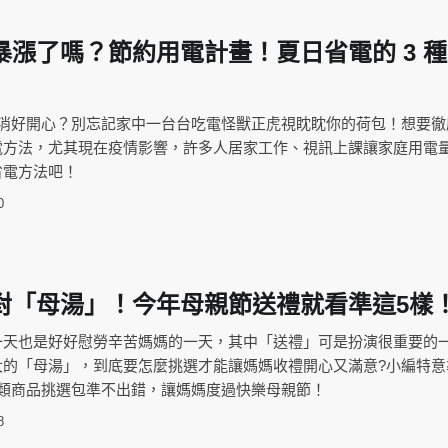
暴漲了嗎？節約用電計畫！夏日省電的 3 
取消好開心？別忘記家中一台台吃電怪獸正虎視眈眈你的荷包！想要徹
電方法，尤其現在疫情影響，許多人居家工作、視訊上課讓家庭用電
省電方法吧！
0
對「母湯」！今年母親節送禮就看準這5樣
一天也是好好慰勞辛苦媽媽的一天，其中「送禮」可是扮演很重要的
大的「母湯」，到底要怎麼挑選才能讓媽媽收禮開心又滿意?小編特意
5類商品挑選包準不出錯，讓媽媽度過快樂母親節！
8