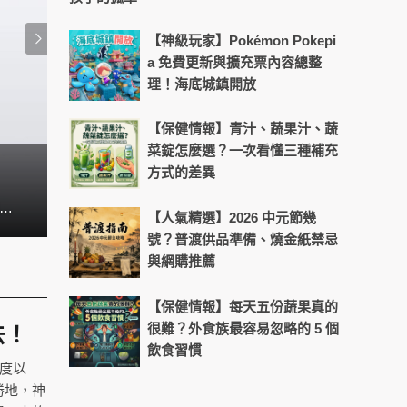
【神級玩家】Pokémon Pokepi
a 免費更新與擴充票內容總整
理！海底城鎮開放
【保健情報】青汁、蔬果汁、蔬
菜錠怎麼選？一次看懂三種補充
方式的差異
熱浪來襲不出門! Switch2陪你宅
el 10 系列終於隆重登場，為智慧型手機的 AI 功能開啟了全新時代。這次的 Pixel 10 系列不僅是 Google 十年來最大的一次效能躍進，更整合了創新的功能、突破性的 AI 技術、更強大的硬體與精緻的設計，準備好成為你處理日常大小事最得力的智慧夥伴，讓你以更輕鬆、更有效率的方式迎接每一天。
【人氣精選】2026 中元節幾
號？普渡供品準備、燒金紙禁忌
與網購推薦
【保健情報】每天五份蔬果真的
很難？外食族最容易忽略的 5 個
去！
飲食習慣
度以
勝地，神