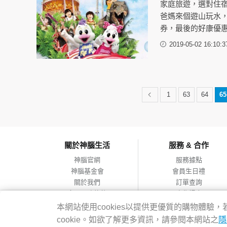
家庭旅遊，選對住
爸媽來個遊山玩水
券，最後的好康優
2019-05-02 16:10:3
1
63
64
65
關於神腦生活
服務 & 合作
神腦官網
服務據點
神腦基金會
會員生日禮
關於我們
訂單查詢
會員服務條款
合作提案
隱私權政策
本網站使用cookies以提供更優質的購物體
網站導覽
cookie。如欲了解更多資訊，請參閱本網站之
隱