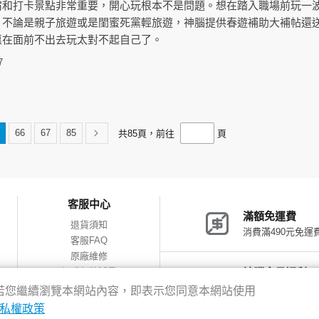
宿和打卡景點非常重要，開心玩根本不是問題。想在踏入職場前玩一
，不論是親子旅遊或是閨蜜死黨輕旅遊，神腦提供春遊補助大補帖還
惠在面前不出去玩太對不起自己了。
7
66
67
85
共
85
頁，前往
頁
客服中心
滿額免運費
退貨須知
消費滿490元免運
客服FAQ
原廠維修
網購包裝減量
神腦會員福利
會員獨享優惠
驗，若您繼續瀏覽本網站內容，即表示您同意本網站使用
私權政策