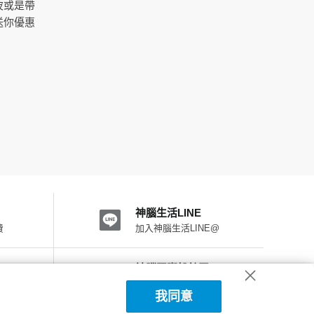
波或是帶
送你優惠
神腦生活LINE
費
加入神腦生活LINE@
神腦國際粉絲團
加入FB粉絲團
我同意