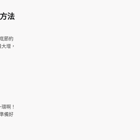
種方法
底節約
量大增，
！
一環啊！
準備好