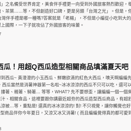
國」之名備受世界肯定，美食伴手禮更一向受到外國旅客熱烈歡迎，
糖、茶葉……等，不但創造好口碑，更是另類「台灣之光」。但是，
的台灣伴手禮是哪一種嗎?答案就是「老楊」，不但是小編從小吃到大
躍上國際，一下子就攻佔了外國旅客的味蕾。
7
西瓜！用超Q西瓜造型相關商品填滿夏天吧
到西瓜~ 黃澄澄的小玉西瓜、鮮嫩欲滴的紅色大西瓜，噢天啊編編
，西瓜當然是消暑神器第一名啦~冰冰涼涼的西瓜不只可以吃，還可
摟著、親著、騎著… 等等，WHAT? 先不要想歪，讓編編一個一個
果汁、相關食品，這裡要跟你講最近超夯的西瓜造型西瓜商品，有超
涼被…等，重點是! 還真的冰冰涼涼的! 對! 不只視覺，讓你觸覺也好
造型商品伴你今年夏日，又涼又冰又消暑! ( 而且編編覺得真的都可愛
3