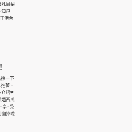
舉凡鳳梨
你知道
的正港台
！
先擦一下
以抱著、
來介紹❤
舒適西瓜
~享~受
到翻掉啦