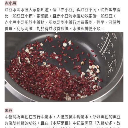
赤小豆
紅豆水消水腫大家都知道，但「赤小豆」與紅豆不同，從外型來看
比一般紅豆小顆、更細長，且赤小豆消水腫功效更勝一般紅豆。
赤小豆主要用於中藥材，所以要到中藥行才買得到。性平，可健脾
養胃、利尿消腫。對於有益改善疲倦、水腫與排便不順。
黑豆
中醫認為黑色在五行中屬水，人體五臟中腎屬水，所以黑色的黑豆
有滋陰補腎的功效。且在《本草綱目》中記載黑豆「入腎功多，故