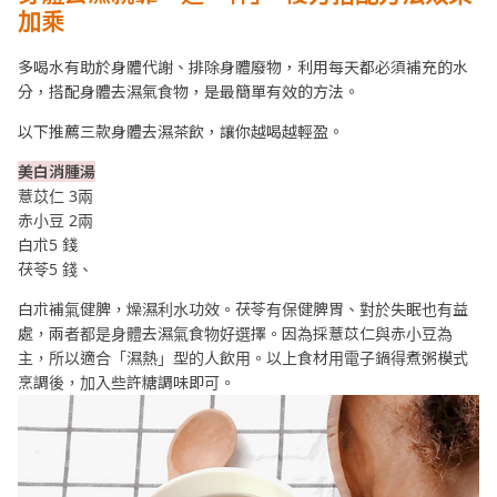
加乘
多喝水有助於身體代謝、排除身體廢物，利用每天都必須補充的水
分，搭配身體去濕氣食物，是最簡單有效的方法。
以下推薦三款身體去濕茶飲，讓你越喝越輕盈。
美白消腫湯
薏苡仁 3兩
赤小豆 2兩
白朮5 錢
茯苓5 錢、
白朮補氣健脾，燥濕利水功效。茯苓有保健脾胃、對於失眠也有益
處，兩者都是身體去濕氣食物好選擇。因為採薏苡仁與赤小豆為
主，所以適合「濕熱」型的人飲用。以上食材用電子鍋得煮粥模式
烹調後，加入些許糖調味即可。