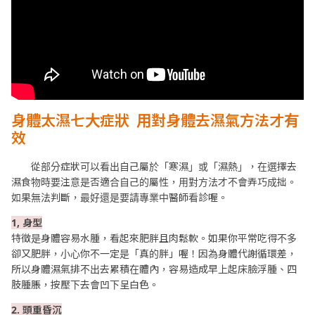
身體太濕七大症狀 用對身體去濕氣方法才有
效
從部分症狀可以看出自己屬於「寒濕」或「濕熱」，在選擇去
濕食物時要注意是否適合自己的屬性，用對方法才不會弄巧成拙。
如果無法判斷，最好還是要請專業中醫師看診喔。
1, 身型
特徵是身體容易水腫，看起來肥胖且肉鬆軟。如果你平常吃得不多
卻又肥胖，小心你不一定是「真的胖」喔！因為身體代謝循環差，
所以身體濕氣排不出去累積在體內，容易造成早上起床臉浮腫、四
肢腫脹，按壓下去會凹下呈白色。
2. 頭重昏沉