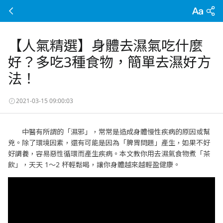
【人氣精選】身體去濕氣吃什麼
好？多吃3種食物，簡單去濕好方
法！
2021-03-15 09:00:03
中醫有所謂的「濕邪」，常常是造成身體慢性疾病的原因或幫
兇。除了環境因素，還有可能是因為「脾胃問題」產生，如果不好
好調養，容易惡性循環而產生疾病。本文教你用去濕氣食物煮「茶
飲」，天天 1～2 杯輕鬆喝，讓你身體越來越輕盈健康。