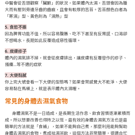
中醫會從舌頭觀察「臟腑」的狀況，如果體內太濕，舌頭會因為腫
大而有壓到旁邊牙齒的齒痕，且會有較厚的舌苔。舌苔顏色白者為
「寒濕」型、黃色則為「濕熱」型
5. 食慾不振
因為脾胃功能不佳，所以容易腹脹、吃不下甚至有反胃感、口渴卻
不想喝水，長期如此反覆造成惡性循環。
6. 皮膚疹子
體內的濕氣排不掉，就會從皮膚排出，讓皮膚有反覆發作的疹子、
搔癢…等不適的症狀
7. 大便黏膩
你上完大號會看一下大便的型態嗎？如果會常感覺大不乾淨、大便
容易黏在馬桶上，就是表示體內太濕喔。
常見的身體去濕氣食物
身體濕氣不是一日造成，是長期生活作息、飲食習慣逐漸累積而
成。所以想要改善也得持之以恆，最有效的身體去濕氣方法也是最
簡單的方法就是「食補」，如果不能夠自己煮，那麼利用能夠幫助
身體去濕氣的食物，煮成祛濕茶飲，這個方法非常簡單，很適合忙