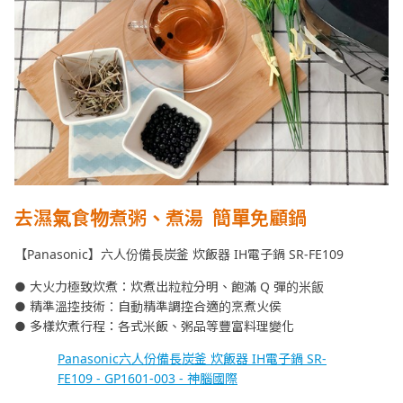
去濕氣食物煮粥、煮湯 簡單免顧鍋
【Panasonic】六人份備長炭釜 炊飯器 IH電子鍋 SR-FE109
● 大火力極致炊煮：炊煮出粒粒分明、飽滿 Q 彈的米飯
● 精準溫控技術：自動精準調控合適的烹煮火侯
● 多樣炊煮行程：各式米飯、粥品等豐富料理變化
Panasonic六人份備長炭釜 炊飯器 IH電子鍋 SR-
FE109 - GP1601-003 - 神腦國際