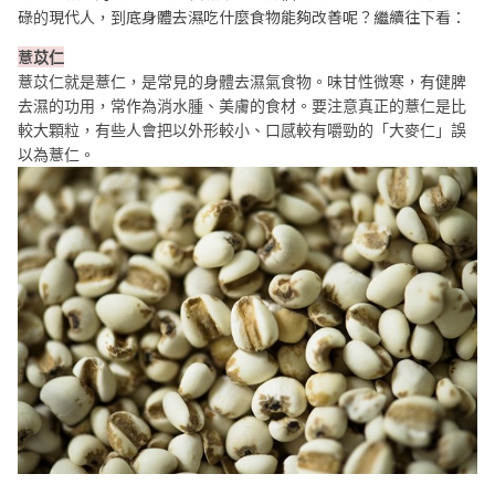
碌的現代人，到底身體去濕吃什麼食物能夠改善呢？繼續往下看：
薏苡仁
薏苡仁就是薏仁，是常見的身體去濕氣食物。味甘性微寒，有健脾
去濕的功用，常作為消水腫、美膚的食材。要注意真正的薏仁是比
較大顆粒，有些人會把以外形較小、口感較有嚼勁的「大麥仁」誤
以為薏仁。