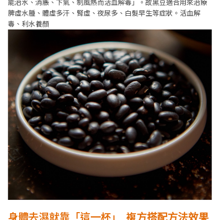
能治水、消脹、下氣、制風熱而活血解毒」。故黑豆適合用來治療
脾虛水腫、體虛多汗、腎虛、夜尿多、白髮早生等症狀。活血解
毒、利水養顏
身體去濕就靠「這一杯」
複方搭配方法效果