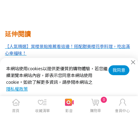
延伸閱讀
【人氣精選】賞櫻景點推薦看這邊！搭配甜美櫻花季料理，吃出滿
心幸福味！
蒸氣烘烤爐推薦食譜，讓您輕鬆做出一桌美味好菜！
本網站使用cookies以提供更優質的購物體驗，若您繼
我同意
續瀏覽本網站內容，即表示您同意本網站使用
母乳哺餵，媽媽的營養最重要！發奶食譜大全
cookie。如欲了解更多資訊，請參閱本網站之
隱私權政策
0
首頁
收藏清單
影音
購物車
會員中心