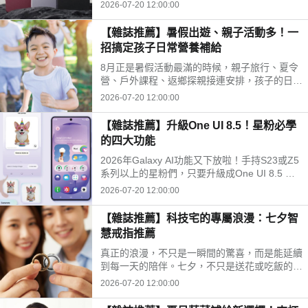
撼的革新。不單是規格的例行升級，更是將AI技
2026-07-20 12:00:00
術與頂級硬體深度結合，向所有熱愛影像紀錄的
玩家，遞出最難以抗拒的邀請函。
【雜誌推薦】暑假出遊、親子活動多！一
招搞定孩子日常營養補給
8月正是暑假活動最滿的時候，親子旅行、夏令
營、戶外課程、返鄉探親接連安排，孩子的日常
作息與飲食節奏容易跟著變動。除了準備防曬、
2026-07-20 12:00:00
換洗衣物與外出用品，家長也希望能在忙碌行程
中，幫孩子維持穩定的日常營養補給。
【雜誌推薦】升級One UI 8.5！星粉必學
的四大功能
2026年Galaxy AI功能又下放啦！手持S23或Z5
系列以上的星粉們，只要升級成One UI 8.5 也
能無痛享用。到底這些Galaxy AI能幫忙搞定多
2026-07-20 12:00:00
少日常麻煩？此篇直接帶你拆解！
【雜誌推薦】科技宅的專屬浪漫：七夕智
慧戒指推薦
真正的浪漫，不只是一瞬間的驚喜，而是能延續
到每一天的陪伴。七夕，不只是送花或吃飯的日
子。比起短暫停留在節日裡的感動，一份能融入
2026-07-20 12:00:00
生活、在日常中默默照顧彼此心情的禮物，反而
更有溫度，也更長久。