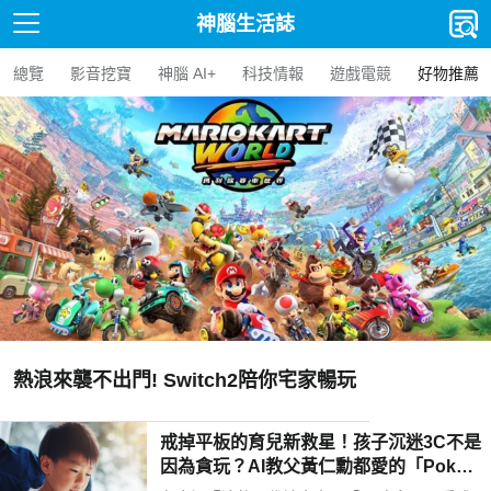
神腦生活誌
總覽
影音挖寶
神腦 AI+
科技情報
遊戲電競
好物推薦
熱浪來襲不出門! Switch2陪你宅家暢玩
戒掉平板的育兒新救星！孩子沉迷3C不是
因為貪玩？AI教父黃仁勳都愛的「Poketo
mo口袋狐獴陪伴機器人」用高EQ對話解