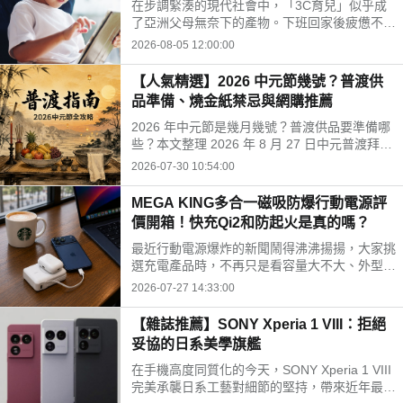
在步調緊湊的現代社會中，「3C育兒」似乎成
開孩子的孤單
了亞洲父母無奈下的產物。下班回家後疲憊不
堪，面對排山倒海的家務與工作訊息，為了換取
2026-08-05 12:00:00
片刻的安寧，我們常常不自覺地把平板或手機遞
給孩子。
【人氣精選】2026 中元節幾號？普渡供
品準備、燒金紙禁忌與網購推薦
2026 年中元節是幾月幾號？普渡供品要準備哪
些？本文整理 2026 年 8 月 27 日中元普渡拜拜
時間、水果三牲禁忌、燒金紙順序與種類，並推
2026-07-30 10:54:00
薦神腦線上購免運供品禮盒，讓你輕鬆拜得得體
不踩雷。
MEGA KING多合一磁吸防爆行動電源評
價開箱！快充Qi2和防起火是真的嗎？
最近行動電源爆炸的新聞鬧得沸沸揚揚，大家挑
選充電產品時，不再只是看容量大不大、外型美
不美，更多是在問「這顆會不會爆？」剛好最近
2026-07-27 14:33:00
拿到這款標榜固態電池技術的 MEGA KING 100
00 固態磁吸防爆行動電源，直接開箱實測，帶
【雜誌推薦】SONY Xperia 1 VIII：拒絕
大家看這款號稱防爆的固態磁吸行動電源到底值
妥協的日系美學旗艦
不值得入手。
在手機高度同質化的今天，SONY Xperia 1 VIII
完美承襲日系工藝對細節的堅持，帶來近年最震