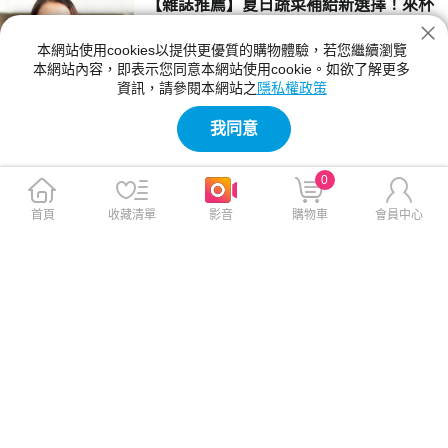
【雜誌推薦】夏日蔬菜補給新選擇！來杯
香檸青汁開啟每日活力
本網站使用cookies以提供更優質的購物體驗，若您繼續瀏覽
8月正值盛夏，高溫天氣讓許多人食慾改變，飲
本網站內容，即表示您同意本網站使用cookie。如欲了解更多
食也變得更加不固定。早餐匆忙解決、中午外
資訊，請參閱本網站之
隱私權政策
食、晚上聚餐，蔬菜攝取不足成為不少現代人的
2026-07-20 12:00:00
共同生活型態。這時候，方便又清爽的日常補給
我同意
方式，便成為許多人關注的新選擇。
【雜誌推薦】夏日蔬菜補給新選擇！來杯
香檸青汁開啟每日活力
0
8月正值盛夏，高溫天氣讓許多人食慾改變，飲
食也變得更加不固定。早餐匆忙解決、中午外
首頁
收藏清單
影音
購物車
會員中心
食、晚上聚餐，蔬菜攝取不足成為不少現代人的
2026-07-20 12:00:00
共同生活型態。這時候，方便又清爽的日常補給
方式，便成為許多人關注的新選擇。
【雜誌推薦】iPhone相機突然模糊？兇手
可能是這個習慣
明明手機沒摔過、沒進水，但某天打開iPhone
相機時，卻發現照片怎麼拍都不清楚，甚至出現
無法對焦、畫面抖動等問題。許多人第一時間會
2026-07-20 11:00:00
以為是鏡頭老化或硬體瑕疵，但其實罪魁禍首可
能是每天都在做的事——把iPhone固定在機車
【雜誌推薦】讓爸爸回家好好放鬆！2026
或重機上導航。
父親節最暖禮