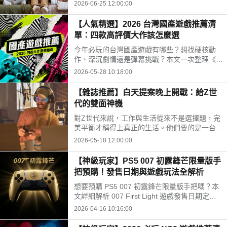
冷氣、把今年最夯的Nintendo Switch大作一口
2026-06-25 12:00:00
氣破個痛快！快來瞧瞧這暑假哪些作品最值得入
手吧！
【人氣精選】2026 台灣國產遊戲推薦清
單：四款高評價大作該怎麼選
今年必玩的台灣國產遊戲有哪些？想找硬核動
作、深沉劇情還是彈幕挑戰？本文一次整理《九
日》、《炎姬》、《OPUS：心相吾山》與《紅
2026-05-28 10:18:00
眼露比》四款好評大作的玩法差異與適合族群，
幫你快速找到最符合胃口的心儀之作。
【雜誌推薦】白天提案晚上開戰：給Z世
代的雙面神機
對Z世代來說，工作與生活從來不是選擇題，完
美平衡才稱得上真正的生活。他們要的是一台雙
面神機：帶出門要輕、辦公多工要順、AI可即時
2026-05-18 12:00:00
上手、螢幕夠美遊戲夠爽，以上都是標配，而A
SUS Zenbook A16——全都辦得到。
【神級玩家】PS5 007 初露鋒芒限量版手
把預購！發售日期與遊戲玩法全解析
想要預購 PS5 007 初露鋒芒限量版手把嗎？本
文詳細解析 007 First Light 遊戲發售日期定於 2
026 年 5 月 27 日，同步整理 DualSense 限量
2026-04-16 10:16:00
手把規格、預購價格、起源故事背景與玩法特
色。不論是尋求 PS5 版建議售價或 Switch 2 延