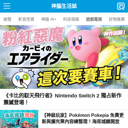
神腦生活誌
總覽
影音挖寶
神腦 AI+
科技情報
遊戲電競
好物推薦
tch 2 獨占新作
《寶可夢傳說 Z-A》重返密阿雷市
統與即時戰鬥體驗震撼登場
【神級玩家】Pokémon Pokepia 免費更
新與擴充票內容總整理！海底城鎮開放