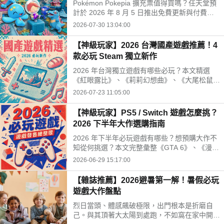
Pokémon Pokepia 擴充票值得買嗎？任天堂預
計於 2026 年 8 月 5 日推出免費更新與付費擴
充票第 1 彈「冒險泡泡海底的城鎮」。本文整
2026-07-30 13:04:00
理百變怪潛水新招式、瑪納霏解鎖條件、海底建
造與農作玩法，以及擴充票售價 TWD 840 的購
【神級玩家】2026 台灣國產遊戲推薦！4
買獎勵細節！
款必玩 Steam 獨立新作
2026 年台灣獨立遊戲有哪些必玩？本文精選
《紅眼露比》、《莉莉幻想曲》、《大尾松鼠》
與《亞路塔》四款 2026 年 Steam 台灣國產遊
2026-07-23 11:05:00
戲新作。為你解析 Boss Rush 類魂、動作經
營、點擊解謎與節奏打擊等不同玩法風格，提供
【神級玩家】PS5 / Switch 遊戲怎麼挑？
遊戲價格、平台需求與實測選購建議，幫你迅速
2026 下半年大作選購指南
找到最適合的國產遊戲！
2026 年下半年必玩遊戲有哪些？想預購大作不
知從何挑選？本文完整彙整《GTA 6》、《漫威
金鋼狼》、《刺客教條：黑旗 同步重置》等 7
2026-06-29 15:17:00
款必玩神作，比較發售日、平台與預購特典，幫
你快速規劃清單！
【雜誌推薦】2026避暑第一解！暑假必玩
遊戲大作盤點
烈日當頭、體感飆破極限，出門根本是折磨自
己。與其頂著大太陽到處跑，不如窩在家中開著