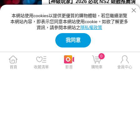
【神級玩家】2026 必玩 NS2 遊戲推薦清
期資訊，這篇懶人包都能助你掌握龐德起源故事
單！瑪利歐、寶可夢與 FF7 重生等大作總
的所有關鍵細節。
整理
本網站使用cookies以提供更優質的購物體驗，若您繼續瀏覽
正在尋找必玩的 NS2 遊戲嗎？2026 年多款強
本網站內容，即表示您同意本網站使用cookie。如欲了解更多
檔大作來襲！本文精選《Pokémon Pokopi
資訊，請參閱本網站之
隱私權政策
a》、《Final Fantasy VII 重生》等必買清單，
2026-03-25 12:39:00
完整解析發售亮點與最新「鑰匙卡」機制。馬上
我同意
點擊查看，輕鬆找到最適合你的下一款破關神
【人氣精選】2026 Steam Deck 人氣遊
作！
戲榜單：10 款掌機神作推薦與硬體升級指
0
南
想知道 2026 年 Steam Deck 上人氣最高的遊戲
有哪些嗎？本文為你盤點《星露谷物語》、《異
首頁
收藏清單
影音
購物車
會員中心
塵餘生 4》與《柏德之門 3》等前十大必玩掌機
2026-02-10 20:46:00
遊戲，並深入分析為什麼專業玩家更推薦升級至
ROG Ally X 掌機，助你享受更強效能與絕佳續
【雜誌推薦】獻給大孩子的紅包：沉浸式
航力的遊戲體驗！
PS5 遊戲片單Top3
長大後，過年不再是等紅包的角色，但有些快
樂，其實可以自己發給自己。精選三款沈浸式P
S5遊戲，用高品質的冒險慰勞忙碌生活。發完
2026-02-08 12:00:00
壓歲錢，別忘了留一包給心中的大孩子，長大後
的自由就是能親手送自己一份不將就的快樂。
【人氣精選】神腦 PlayStation 5 新春優
惠：PS5、PS5 Pro 主機限時折扣攻略