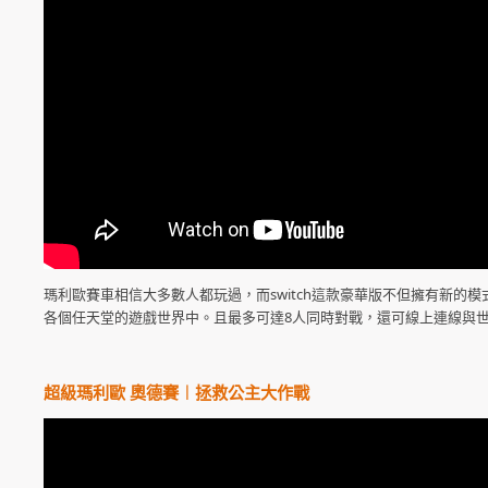
瑪利歐賽車相信大多數人都玩過，而switch這款豪華版不但擁有新
各個任天堂的遊戲世界中。且最多可達8人同時對戰，還可線上連線與
超級瑪利歐 奧德賽︱拯救公主大作戰