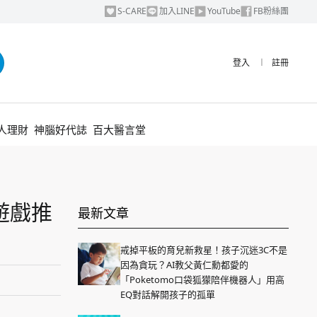
S-CARE
加入LINE
YouTube
FB粉絲團
登入
︱
註冊
人理財
神腦好代誌
百大醫言堂
歐遊戲推
最新文章
戒掉平板的育兒新救星！孩子沉迷3C不是
因為貪玩？AI教父黃仁勳都愛的
「Poketomo口袋狐獴陪伴機器人」用高
EQ對話解開孩子的孤單