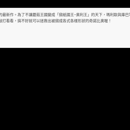
的最新作。為了不讓蘑菇王國變成「摺紙國王‒奧利王」的天下，瑪利歐與庫巴
敲打看看，搞不好就可以拯救出被摺成各式各樣形狀的奇諾比奧喔！