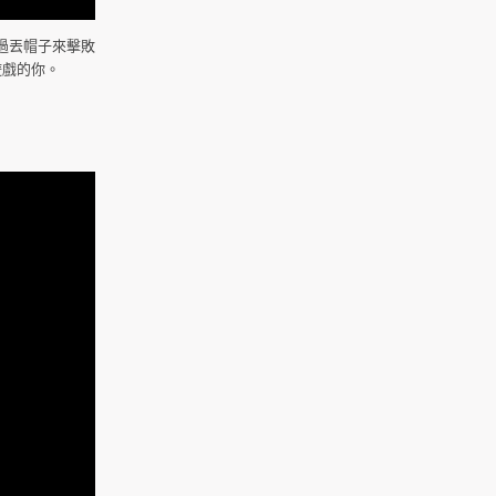
過丟帽子來擊敗
遊戲的你。