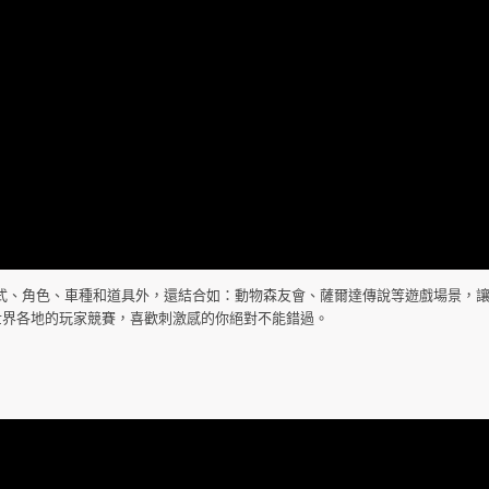
的模式、角色、車種和道具外，還結合如：動物森友會、薩爾達傳說等遊戲場景，
世界各地的玩家競賽，喜歡刺激感的你絕對不能錯過。