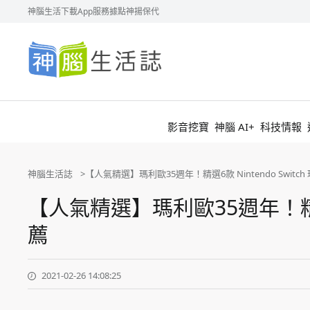
神腦生活
下載App
服務據點
神揚保代
神
腦
生
活
誌
影音挖寶
神腦 AI+
科技情報
神腦生活誌
【人氣精選】瑪利歐35週年！‎精選6款 Nintendo Swit
【人氣精選】瑪利歐35週年！‎精選6
薦
2021-02-26 14:08:25