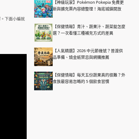
【神級玩家】Pokémon Pokepia 免費更
新與擴充票內容總整理！海底城鎮開放
擇。下面小編就
【保健情報】青汁、蔬果汁、蔬菜錠怎麼
選？一次看懂三種補充方式的差異
【人氣精選】2026 中元節幾號？普渡供
品準備、燒金紙禁忌與網購推薦
【保健情報】每天五份蔬果真的很難？外
食族最容易忽略的 5 個飲食習慣