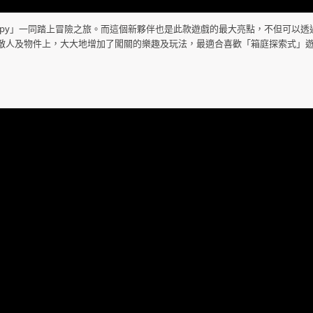
ppy」一同踏上冒險之旅。而這個新夥伴也是此款遊戲的最大亮點，不但可以透
敵人及物件上，大大地增加了闖關的樂趣及玩法，最適合喜歡「箱庭探索式」