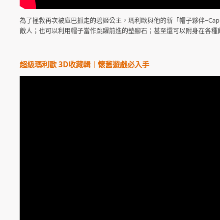
為了拯救再次被庫巴抓走的碧姬公主，瑪利歐與他的新「帽子夥伴‒Ca
敵人；也可以利用帽子當作跳躍前進的墊腳石；甚至還可以附身在各種
超級瑪利歐 3D收藏輯︱懷舊遊戲必入手