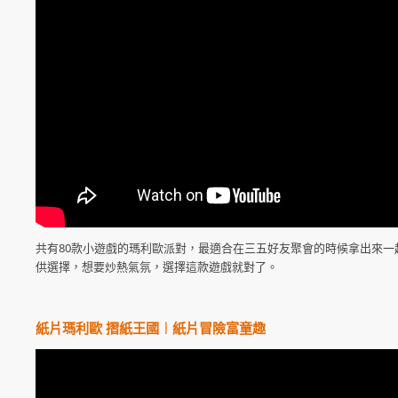
共有80款小遊戲的瑪利歐派對，最適合在三五好友聚會的時候拿出來一
供選擇，想要炒熱氣氛，選擇這款遊戲就對了。
紙片瑪利歐 摺紙王國︱紙片冒險富童趣