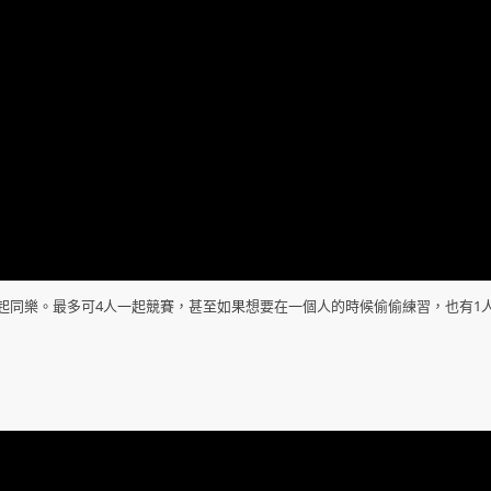
起同樂。最多可4人一起競賽，甚至如果想要在一個人的時候偷偷練習，也有1