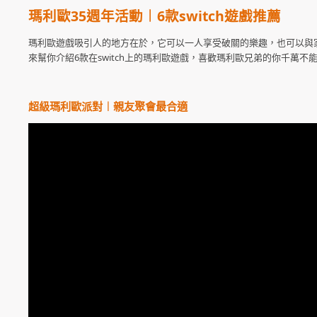
瑪利歐35週年活動︱6款switch遊戲推薦
瑪利歐遊戲吸引人的地方在於，它可以一人享受破關的樂趣，也可以與
來幫你介紹6款在switch上的瑪利歐遊戲，喜歡瑪利歐兄弟的你千萬不
超級瑪利歐派對︱親友聚會最合適