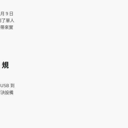
月 9 日
到了單人
並帶來實
 規
USB 到
解決設備