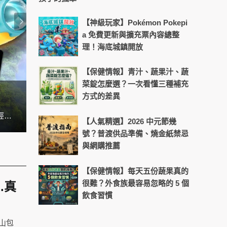
【神級玩家】Pokémon Pokepi
a 免費更新與擴充票內容總整
理！海底城鎮開放
【保健情報】青汁、蔬果汁、蔬
菜錠怎麼選？一次看懂三種補充
方式的差異
睽違 22 年，被玩家暱稱為「粉紅惡魔」卡比再次駕駛飛行器翱翔天際！《卡比的馭天飛行者》作為 2003 年 GameCube 經典作品的正統續作，將於 2025 年 11 月 20 日在 Nintendo Switch 2 平台獨家發售。這款由《任天堂明星大亂鬥》製作人櫻井政博親自操刀設計的競速遊戲，不僅保留了系列作品簡單易上手的特色，更融入了全新的戰略元素與多人對戰模式，為玩家帶來前所未有的空中競速體驗。
【人氣精選】2026 中元節幾
號？普渡供品準備、燒金紙禁忌
與網購推薦
【保健情報】每天五份蔬果真的
很難？外食族最容易忽略的 5 個
.真
飲食習慣
包山包