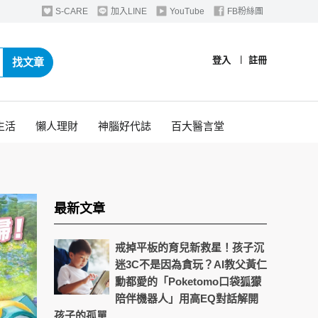
S-CARE
加入LINE
YouTube
FB粉絲團
登入
︱
註冊
找文章
生活
懶人理財
神腦好代誌
百大醫言堂
最新文章
戒掉平板的育兒新救星！孩子沉
迷3C不是因為貪玩？AI教父黃仁
勳都愛的「Poketomo口袋狐獴
陪伴機器人」用高EQ對話解開
孩子的孤單