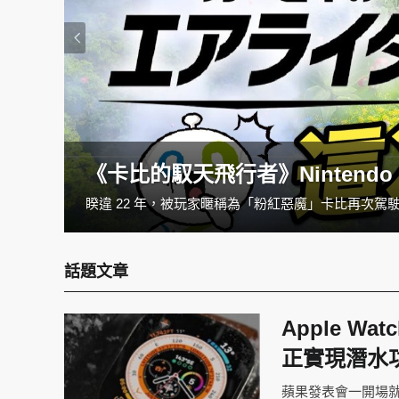
《卡比的馭天飛行者》Nintendo 
每天早上都在上演『棉被保衛戰』嗎？任天堂互動鬧鐘，為你的起床儀式注入遊戲魔力！不再是單調的鈴聲，而是充滿趣味的互動體驗，讓你彷彿一睜眼就置身於喜愛的遊戲世界，快來感受Alarmo的獨特魅力吧！
話題文章
Apple W
正實現潛水
蘋果發表會一開場就把