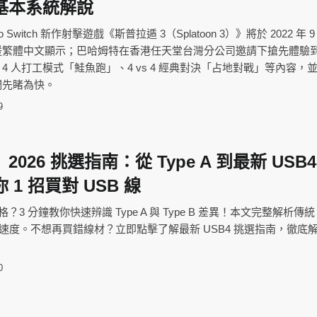
基本系統解說
o Switch 新作射擊遊戲《斯普拉遁 3（Splatoon 3）》將於 2022 年 9 
援繁體中文顯示；巴哈姆特在香港任天堂台灣分公司邀請下搶先體驗
4 人打工模式「鮭魚跑」、4 vs 4 經典對決「占地對戰」等內容，
們先睹為快。
9
026 挑選指南：從 Type A 到最新 USB4
1 招買對 USB 線
格？3 分鐘教你快速辨識 Type A 與 Type B 差異！本文完整解析傳統 
傳輸速度。不想再買錯線材？立即點擊了解最新 USB4 挑選指南，徹底
0