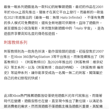
最後一戰系列遊戲是為一款科幻的射擊類遊戲，最初的作品在2001
年於Xbox上首先推出，隨後才在其它平台上發行。而最新的一款是
在2021年底推出的《最後一戰：無限 Halo Infinite》，不僅有免費
的多人模式可免費遊玩，還有全新地圖可供期待。且除了遊戲外，
甚至還推出小說及電影，來完整刻劃遊戲中的「Halo 宇宙」，是為
遊戲界享譽高知名度的傳奇般遊戲。
刺客教條系列
刺客教條則為一款角色扮演、動作冒險類的遊戲，初版發售於2007
年，在Xbox 360及PlayStation 3等平台推出。而後陸續推出了《刺
客教條II》、《刺客教條III》及2020年推出的《刺客教條：維京紀
元》等主系列，以及《刺客教條：自由的吶喊》、《刺客教條 編年
史》等延伸系列，讓你能享受成為一名獨一無二的刺客，闖蕩屬於
自己的奇幻旅程的快感！
此3款Xbox熱門推薦遊戲皆從僅使用遊戲片的年代就推出，而隨著
時代在變遷，遊戲型態也在變，直至現今推出了數位版，以滿足各
類消費者的需求。然而買遊戲不僅遊戲主機及遊戲片重要，其配備