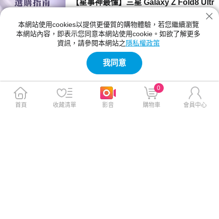
【星事神最懂】三星 Galaxy Z Fold8 Ultr
a、Z Fold8 與 Flip8 登場！
本網站使用cookies以提供更優質的購物體驗，若您繼續瀏覽
三星 Z Fold8 Ultra、Fold8 與 Flip8 該買哪一
本網站內容，即表示您同意本網站使用cookie。如欲了解更多
款？本文詳細比較三款摺疊手機的螢幕尺寸、相
資訊，請參閱本網站之
隱私權政策
機規格與電池續航力。Fold8 Ultra 主打 8 吋大
2026-07-23 12:04:00
螢幕與 2 億畫素鏡頭；Fold8 重 201g 最輕巧；
我同意
Flip8 擁有 4.1 吋封面螢幕，幫你精準挑選最合
【神級玩家】2026 台灣國產遊戲推薦！4
適機型。
款必玩 Steam 獨立新作
0
2026 年台灣獨立遊戲有哪些必玩？本文精選
《紅眼露比》、《莉莉幻想曲》、《大尾松鼠》
首頁
收藏清單
影音
購物車
會員中心
與《亞路塔》四款 2026 年 Steam 台灣國產遊
2026-07-23 11:05:00
戲新作。為你解析 Boss Rush 類魂、動作經
營、點擊解謎與節奏打擊等不同玩法風格，提供
【保健情報】食安事件引發關注，與其焦
遊戲價格、平台需求與實測選購建議，幫你迅速
慮「排毒」，不如從每天的飲食習慣開始
找到最適合的國產遊戲！
近期食安議題持續受到關注，不少民眾重新檢視
每天吃進肚子的食物，也讓排毒、解毒、苯駢芘
等成為熱門話題。營養師提醒，與其找尋快速排
2026-07-23 11:00:00
毒，不如從飲食、水分、作息，來調整才是更重
要的長久方法。
【影刻臺灣】2026 夏季煙火懶人包：大
稻埕的古今風華之旅