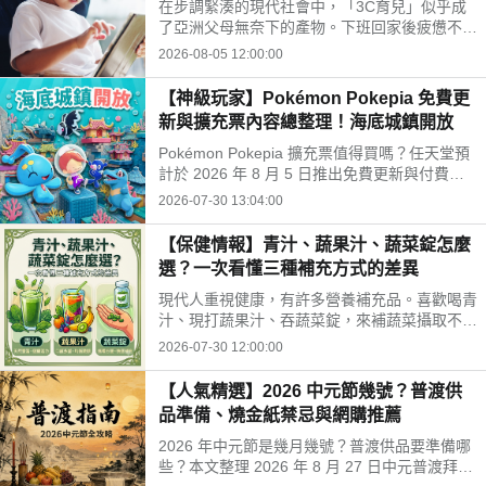
在步調緊湊的現代社會中，「3C育兒」似乎成
開孩子的孤單
了亞洲父母無奈下的產物。下班回家後疲憊不
堪，面對排山倒海的家務與工作訊息，為了換取
2026-08-05 12:00:00
片刻的安寧，我們常常不自覺地把平板或手機遞
給孩子。
【神級玩家】Pokémon Pokepia 免費更
新與擴充票內容總整理！海底城鎮開放
Pokémon Pokepia 擴充票值得買嗎？任天堂預
計於 2026 年 8 月 5 日推出免費更新與付費擴
充票第 1 彈「冒險泡泡海底的城鎮」。本文整
2026-07-30 13:04:00
理百變怪潛水新招式、瑪納霏解鎖條件、海底建
造與農作玩法，以及擴充票售價 TWD 840 的購
【保健情報】青汁、蔬果汁、蔬菜錠怎麼
買獎勵細節！
選？一次看懂三種補充方式的差異
現代人重視健康，有許多營養補充品。喜歡喝青
汁、現打蔬果汁、吞蔬菜錠，來補蔬菜攝取不
足。這三種方式哪不同？哪種適合自己？來了解
2026-07-30 12:00:00
常見補充方式，找出適合自己的好選擇!
【人氣精選】2026 中元節幾號？普渡供
品準備、燒金紙禁忌與網購推薦
2026 年中元節是幾月幾號？普渡供品要準備哪
些？本文整理 2026 年 8 月 27 日中元普渡拜拜