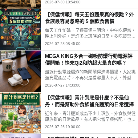
時間、水果三牲禁忌、燒金紙順序與種類，並推
2026-07-30 10:54:00
薦神腦線上購免運供品禮盒，讓你輕鬆拜得得體
不踩雷。
【保健情報】每天五份蔬果真的很難？外
食族最容易忽略的 5 個飲食習慣
每天工作忙碌，早餐買個三明治，中午吃便當，
晚上叫外送，是許多上班族的日常。多吃蔬菜、
水果，但落實到生活中卻不容易。你是不是也中
2026-07-28 08:45:00
了以下幾個外食族常見的飲食習慣?
MEGA KING多合一磁吸防爆行動電源評
價開箱！快充Qi2和防起火是真的嗎？
最近行動電源爆炸的新聞鬧得沸沸揚揚，大家挑
選充電產品時，不再只是看容量大不大、外型美
不美，更多是在問「這顆會不會爆？」剛好最近
2026-07-27 14:33:00
拿到這款標榜固態電池技術的 MEGA KING 100
00 固態磁吸防爆行動電源，直接開箱實測，帶
【保健情報】青汁到底是什麼？不是仙
大家看這款號稱防爆的固態磁吸行動電源到底值
丹，而是幫助外食族補充蔬菜的日常選擇
不值得入手。
近年來，青汁逐漸成為不少上班族、外食族與健
康族群的日常飲品。有人把它當早餐搭配，也有
人下午沖一杯補充營養，但也因為網路資訊眾
2026-07-26 19:00:00
多，不少人對青汁仍存在許多迷思。