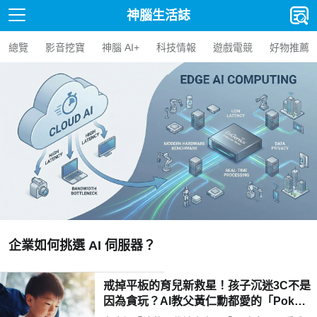
神腦生活誌
總覽
影音挖寶
神腦 AI+
科技情報
遊戲電競
好物推薦
【人氣精選】Edge AI BO
AI BOX 選購指南與應用案
戒掉平板的育兒新救星！孩子沉迷3C不是
因為貪玩？AI教父黃仁勳都愛的「Poketo
mo口袋狐獴陪伴機器人」用高EQ對話解