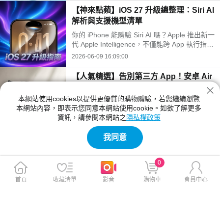
ung Notes 快速建立、傳送及刪除自製貼圖，讓
【神來點蘋】iOS 27 升級總整理：Siri AI
聊天與筆記更有趣！
解析與支援機型清單
你的 iPhone 能體驗 Siri AI 嗎？Apple 推出新一
代 Apple Intelligence，不僅能跨 App 執行指
令，還有超強的 AI 照片重構與生成工具。本文
2026-06-09 16:09:00
解析 iOS 27 三大升級亮點、家長監護實用設
定，並附上相容機型清單，帶你掌握秋季最關鍵
【人氣精選】告別第三方 App！安卓 Air
的系統進化！
Drop 新功能，Samsung 與 Pixel 跨系統
傳檔全攻略
本網站使用cookies以提供更優質的購物體驗，若您繼續瀏覽
現在不用第三方 App，Android 也能用 AirDrop
本網站內容，即表示您同意本網站使用cookie。如欲了解更多
直接傳檔給 iPhone！本文介紹跨系統 AirDrop
資訊，請參閱本網站之
隱私權政策
的 3 大步驟與支援機型清單，快點進來查看你
2026-06-05 11:07:00
的手機是否支援！
我同意
【人氣精選】2026 手機健檢指南：手機
變慢不只容量問題
0
手機越用越慢，是容量不足還是電池老化？202
6 最新手機健檢指南出爐！其實卡頓往往源自隱
首頁
收藏清單
影音
購物車
會員中心
形硬體老化與感測器異常。前往全台神腦門市即
2026-05-25 10:02:00
可享會員 0 元免費健檢，5 至 10 分鐘完成 26
項深度測試並領取 PDF 報告，精準掌握愛機狀
【星事神最懂】搭捷運怕被偷看？S26 Ult
態。
ra 智慧防窺設定教學