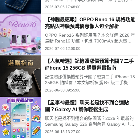
零件為原廠且功能正常？本文教你利用神腦手機
2026-07-06 17:48:00
健檢服務獲取專業硬體電氣檢測報告，有效解決
交易信任問題，讓二手機順利轉手賣出好價格。
【神腦最速報】OPPO Reno 16 規格功能
亮點與神腦預購優惠懶人包全解析
OPPO Reno16 系列好用嗎？本文詳解 2026 年
最新 Reno16 功能，包含 7000mAh 超大電
池、IP69K 防水認證與首創電子泡泡鏡配件。針
2026-07-06 12:00:00
對 Z 世代與追星族設計，支援 AI 動態拼貼與 9
種復古相機模式，讓社群創作更自由。
【人氣精選】記憶體漲價預算卡關？二手
iPhone 15 256GB 購買避雷指南
記憶體漲價換機預算卡關？想買二手 iPhone 15
256GB 怕踩雷？本文解析神腦 B+ 級二手機機
況，包含 70% 電池健康度、外觀刮痕實情與 6
2026-06-30 09:55:00
個月原廠級保固條款，幫精打細算族評估是否值
得入手。
【星事神最懂】聊天老是找不到合適貼
圖？Galaxy AI 幫你輕鬆生成
聊天老是找不到適合的貼圖嗎？2026 年最新的
Samsung Galaxy S26 系列內建 Galaxy AI「創
意工作室」，只要輸入文字就能直接生成專屬貼
2026-06-18 13:27:00
圖與貼圖組。本文圖解如何從三星鍵盤與 Sams