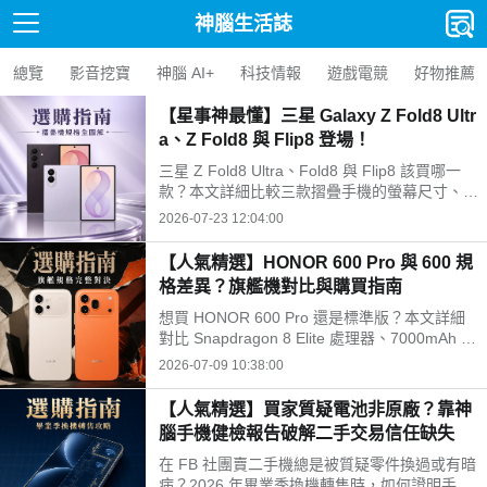
神腦生活誌
總覽
影音挖寶
神腦 AI+
科技情報
遊戲電競
好物推薦
【星事神最懂】三星 Galaxy Z Fold8 Ultr
a、Z Fold8 與 Flip8 登場！
三星 Z Fold8 Ultra、Fold8 與 Flip8 該買哪一
款？本文詳細比較三款摺疊手機的螢幕尺寸、相
機規格與電池續航力。Fold8 Ultra 主打 8 吋大
2026-07-23 12:04:00
螢幕與 2 億畫素鏡頭；Fold8 重 201g 最輕巧；
Flip8 擁有 4.1 吋封面螢幕，幫你精準挑選最合
【人氣精選】HONOR 600 Pro 與 600 規
適機型。
格差異？旗艦機對比與購買指南
想買 HONOR 600 Pro 還是標準版？本文詳細
對比 Snapdragon 8 Elite 處理器、7000mAh 續
航與 2 億畫素 AI 相機的規格差異，助您在 202
2026-07-09 10:38:00
6 年 7 月做出最划算的購買決策。
【人氣精選】買家質疑電池非原廠？靠神
腦手機健檢報告破解二手交易信任缺失
在 FB 社團賣二手機總是被質疑零件換過或有暗
病？2026 年畢業季換機轉售時，如何證明手機