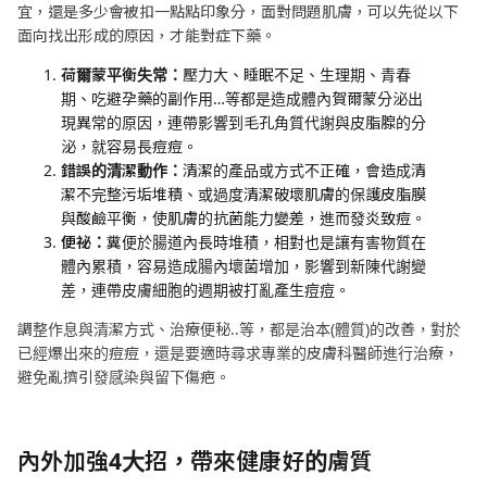
宜，還是多少會被扣一點點印象分，面對問題肌膚，可以先從以下
面向找出形成的原因，才能對症下藥。
荷爾蒙平衡失常：
壓力大、睡眠不足、生理期、青春
期、吃避孕藥的副作用…等都是造成體內賀爾蒙分泌出
現異常的原因，連帶影響到毛孔角質代謝與皮脂腺的分
泌，就容易長痘痘。
錯誤的清潔動作：
清潔的產品或方式不正確，會造成清
潔不完整污垢堆積、或過度清潔破壞肌膚的保護皮脂膜
與酸鹼平衡，使肌膚的抗菌能力變差，進而發炎致痘。
便祕：
糞便於腸道內長時堆積，相對也是讓有害物質在
體內累積，容易造成腸內壞菌增加，影響到新陳代謝變
差，連帶皮膚細胞的週期被打亂產生痘痘。
調整作息與清潔方式、治療便秘..等，都是治本(體質)的改善，對於
已經爆出來的痘痘，還是要適時尋求專業的皮膚科醫師進行治療，
避免亂擠引發感染與留下傷疤。
內外加強
4
大招，帶來健康好的膚質