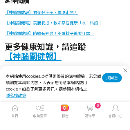
延伸閱讀
【神腦關健報】做個好汗子，異味走開！
【神腦關健報】美麗養成，教妳當個健康「水」姑娘！
【神腦關健報】防蚊有迷思！不讓蚊子追著叮你！
更多健康知識，請追蹤
【神腦關健報】
​本刊不提供醫療建議、諮詢、診斷，或從事醫療行為。如您有健康
狀況、使用任何藥物或醫療設備的需要，請您即刻就診或尋求醫療
本網站使用cookies以提供更優質的購物體驗，若您繼
我同意
專業者詢問意見，謝謝。
續瀏覽本網站內容，即表示您同意本網站使用
cookie。如欲了解更多資訊，請參閱本網站之
隱私權政策
0
首頁
收藏清單
影音
購物車
會員中心