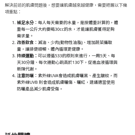
解決前述的肌膚問題後，想要讓肌膚越來越健康，需要把握以下幾
項重點：
補足水分
：每人每天需要的水量，是按體重計算的，體
重每一公斤大約要喝30cc的水，才能讓肌膚獲得足夠
需求量。
改善飲食
：減油、少肉(動物性油脂)、增加蔬菜攝取
量，讓排便順暢、體內循環更健康。
持續運動：
可以遵循533的原則來進行，一周5天、每
天30分鐘、每次運動心跳高於130下，促進血液循環與
新陳代謝。
注意防曬
：紫外線UVA會造成肌膚曬黑、產生皺紋，而
紫外線UVB 則會造成肌膚曬傷、曬紅，建議適當使用
防曬產品減少肌膚受傷。