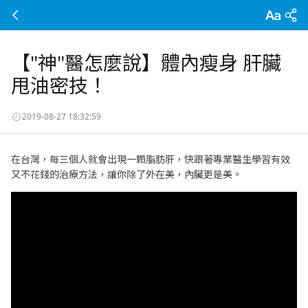
【"神"醫怎麼說】體內瘦身 肝臟
甩油密技！
2019-08-27 18:32:59
在台灣，每三個人就會出現一顆脂肪肝，快跟著專業醫生學習有效
又不花錢的治療方法，讓你除了外在美，內臟更是美。