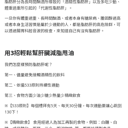
脂肪肝分為長時間酗酒所導致的「酒精性脂肪肝」以及多吃少動、
體重過重所引起的「代謝性脂肪肝」。
一旦你有體重過重、長時間酗酒、或者本身有糖尿病、膽固醇過高
或者本身生活習慣是屬於少運動的人，都是脂肪肝的高危險群，可
以透過腸胃科超音波的檢查，來知道自己有沒有脂肪肝。
用
3
招輕鬆幫肝臟減脂甩油
我們怎麼樣預防脂肪肝呢？
第一、儘量避免接觸酒精性的飲料
第二、依循533原則持續性運動
第三、食物方面少油少糖少熱量少精緻飲食
※【533原則】每個禮拜有5天、每天30分鐘，每次運動要讓心跳到
130下！
※【精緻飲食】 食用經過人為加工再製的食物，例如：白麵、白