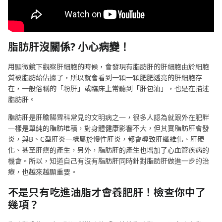
脂肪肝沒關係
?
小心病變！
用顯微鏡下觀察肝細胞的時候，會發現有脂肪肝的肝細胞由於細胞
質被脂肪給佔據了，所以就會看到一顆一顆肥肥透亮的肝細胞存
在，一般俗稱的「粉肝」或臨床上常聽到「肝包油」，也是在描述
脂肪肝。
脂肪肝是肝膽腸胃科常見的文明病之一，很多人認為就跟外在肥胖
一樣是單純的脂肪堆積，對身體健康影響不大，但其實脂肪肝會發
炎，與B、C型肝炎一樣屬於慢性肝炎，都會導致肝纖維化、肝硬
化、甚至肝癌的產生，另外，脂肪肝的產生也增加了心血管疾病的
機會。所以，知道自己有沒有脂肪肝同時針對脂肪肝做進一步的治
療，也越來越顯重要。
不是只有吃進油脂才會養肥肝！檢查你中了
幾項？