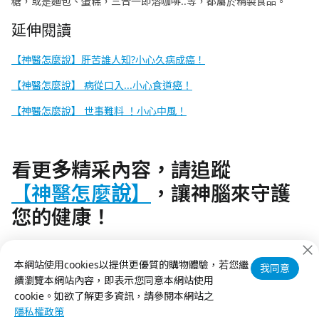
糖，或是麵包、蛋糕，三合一即溶咖啡..等，都屬於精製食品。
延伸閱讀
【神醫怎麼說】
肝苦誰人知?小心久病成癌
！
【神醫怎麼說】 病從口入...小心食道癌！
【神醫怎麼說】 世事難料 ！小心中風！
看更多精采內容，請追蹤
【神醫怎麼說】
，讓神腦來守護
您的健康！
​本刊不提供醫療建議、諮詢、診斷，或從事醫療行為。如您有健康
本網站使用cookies以提供更優質的購物體驗，若您繼
狀況、使用任何藥物或醫療設備的需要，請您即刻就診或尋求醫療
我同意
續瀏覽本網站內容，即表示您同意本網站使用
專業者詢問意見，謝謝。
cookie。如欲了解更多資訊，請參閱本網站之
隱私權政策