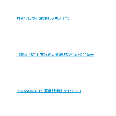
貝斯特13/0不鏽鋼餐刀-生活工場
【美國LUCI 】充氣式太陽能LED燈-Lux柔和黃光
PANASONIC 15L蒸氣烘烤爐 NU-SC110