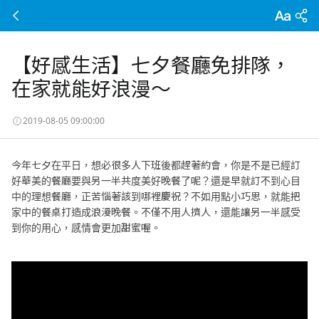
【好感生活】七夕餐廳免排隊，
在家就能好浪漫～
2019-08-05 09:00:00
今年七夕在平日，想必很多人下班後都趕著約會，你是不是已經訂
好華美的餐廳要與另一半共度美好晚餐了呢？還是早就訂不到心目
中的理想餐廳，正苦惱著該到哪裡慶祝？不如用點小巧思，就能把
家中的餐桌打造成浪漫晚餐。不僅不用人擠人，還能讓另一半感受
到你的用心，感情會更加甜蜜喔。