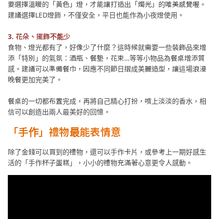
要選擇溫暖的「黃色」燈，才能讓打造出「燭光」的唯美感覺喔。
建議選擇LED燈飾，不僅安全，平日也能作為小夜燈使用。
3. 花朵、擺飾不能少
食物、燈光都有了，好像少了什麼？這時候就需要一些裝飾品來增
添「特別」的氣氛：酒瓶、餐墊，花束…等等小物品為餐桌增添質
感。建議可以準備餐巾，因應不同節日摺成美麗造型，讓這場浪漫
晚餐更加完美了。
餐桌的一切都布置完成，再將自己精心打扮，噴上淡淡的香水，相
信可以創造出兩人最美好的回憶。
「手作」禮物最能表情意
除了金錢可以買到的禮物，還可以手作卡片，或參考上一期好感生
活的「手作杯子蛋糕」，小小的禮物充滿著心意更令人感動。