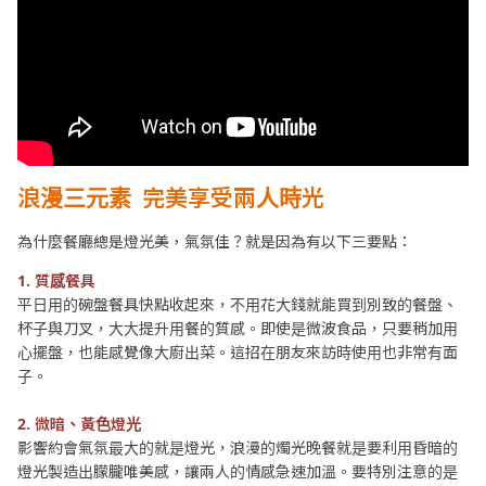
浪漫三元素
完美享受兩人時光
為什麼餐廳總是燈光美，氣氛佳？就是因為有以下三要點：
1. 質感餐具​
平日用的碗盤餐具快點收起來，不用花大錢就能買到別致的餐盤、
杯子與刀叉，大大提升用餐的質感。即使是微波食品，只要稍加用
心擺盤，也能感覺像大廚出菜。這招在朋友來訪時使用也非常有面
子。
2. 微暗、黃色燈光
影響約會氣氛最大的就是燈光，浪漫的燭光晚餐就是要利用昏暗的
燈光製造出朦朧唯美感，讓兩人的情感急速加溫。要特別注意的是