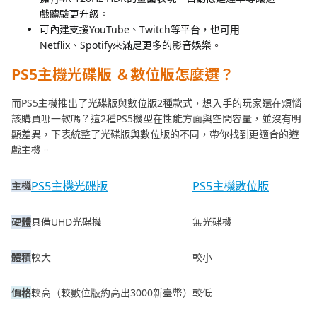
戲體驗更升級。
可內建支援YouTube、Twitch等平台，也可用
Netflix、Spotify來滿足更多的影音娛樂。
PS5主機光碟版 ＆數位版怎麼選？
而PS5主機推出了光碟版與數位版2種款式，想入手的玩家還在煩惱
該購買哪一款嗎？這2種PS5機型在性能方面與空間容量，並沒有明
顯差異，下表統整了光碟版與數位版的不同，帶你找到更適合的遊
戲主機。
PS5主機光碟版
PS5主機數位版
主機
硬體
具備UHD光碟機
無光碟機
體積
較大
較小
價格
較高（較數位版約高出3000新臺幣）
較低