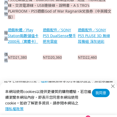
內
線、交流電源線、USB連接線、說明書、A S TRO’s
容
PLAYROOM、PS5遊戲God of War Ragnarök兌換券（中英韓文
物
版）
遊戲軟體／Play
遊戲配件／SONY
遊戲配件／SONY
贈
Station點數儲值卡
PS5 DualSense雙手
PS5 PLUSE 3D 無線
品
2000元（實體卡）
把充電座
耳機組 深灰迷彩
價
NTD21,380
NTD20,360
NTD22,460
格
除了上述同捆包以外，
神腦
還提供許多PS5主機的組合，供玩家們選
購。現在，就快到神腦官網把
PS5主機
帶回家吧！
本網站使用cookies以提供更優質的購物體驗，若您繼
我同意
續瀏覽本網站內容，即表示您同意本網站使用
cookie。如欲了解更多資訊，請參閱本網站之
隱私權政策