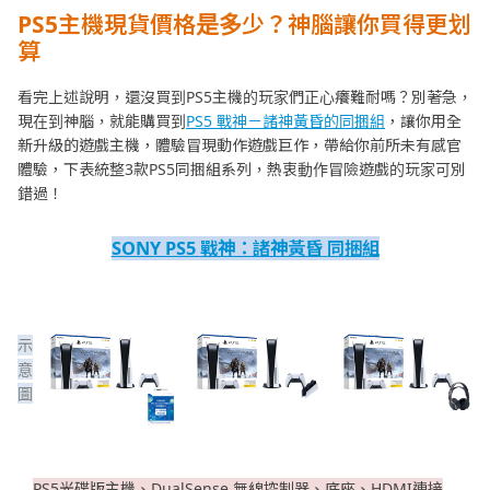
PS5主機現貨價格是多少？神腦讓你買得更划
算
看完上述說明，還沒買到PS5主機的玩家們正心癢難耐嗎？別著急，
現在到神腦，就能購買到
PS5 戰神－諸神黃昏的同捆組
，讓你用全
新升級的遊戲主機，體驗冒現動作遊戲巨作，帶給你前所未有感官
體驗，下表統整3款PS5同捆組系列，熱衷動作冒險遊戲的玩家可別
錯過！
SONY PS5
戰神：諸神黃昏
同捆
組
示
意
圖
PS5光碟版主機、DualSense 無線控制器、底座、HDMI連接