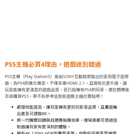
PS5主機必買4理由，遊戲迷別錯過
PS5主機（Play Station5）是由SONY互動娛樂推出的家用電子遊樂
器，為PS4的進化機型。不僅支援HDMI 2.1，且規格也更升級，讓
玩家能擁有更滿意的遊戲品質。若已經擁有PS4的玩家，還在猶豫是
否該購買PS5，那不妨參考這款新遊戲主機的賣點吧！
處理效能提高，讓玩家擁有更好的影音品質，且畫面輸
出甚至可達致8K。
新一代觸覺回饋與自適應板機效果，連場景都可透過控
制器讓玩家有更深刻的體驗。
擁有4K 120Hz HDR的畫面表現、自動低延遲率等讓遊