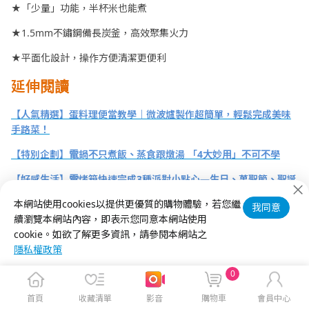
★「少量」功能，半杯米也能煮
★1.5mm不鏽鋼備長炭釜，高效聚集火力
★平面化設計，操作方便清潔更便利
延伸閱讀
【人氣精選】蛋料理便當教學｜微波爐製作超簡單，輕鬆完成美味
手路菜！
【特別企劃】電鍋不只煮飯、蒸食跟燉湯 「4大妙用」不可不學
【好感生活】電烤箱快速完成3種派對小點心—生日、萬聖節、聖誕
節都好用～
本網站使用cookies以提供更優質的購物體驗，若您繼
我同意
續瀏覽本網站內容，即表示您同意本網站使用
cookie。如欲了解更多資訊，請參閱本網站之
隱私權政策
0
首頁
收藏清單
影音
購物車
會員中心