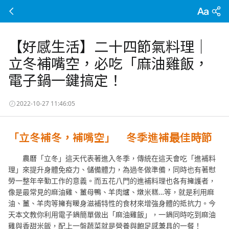
【好感生活】二十四節氣料理｜
立冬補嘴空，必吃「麻油雞飯，
電子鍋一鍵搞定！
2022-10-27 11:46:05
「立冬補冬，補嘴空」 冬季進補最佳時節
農曆「立冬」這天代表著進入冬季，傳統在這天會吃「進補料
理」來提升身體免疫力、儲備體力，為過冬做準備，同時也有著慰
勞一整年辛勤工作的意義。而五花八門的進補料理也各有擁護者，
像是最常見的麻油雞、薑母鴨、羊肉爐、燉米糕…等，就是利用麻
油、薑、羊肉等擁有暖身滋補特性的食材來增強身體的抵抗力。今
天本文教你利用電子鍋簡單做出「麻油雞飯」，一鍋同時吃到麻油
雞與香甜米飯，配上一盤蔬菜就是營養與飽足感兼具的一餐！