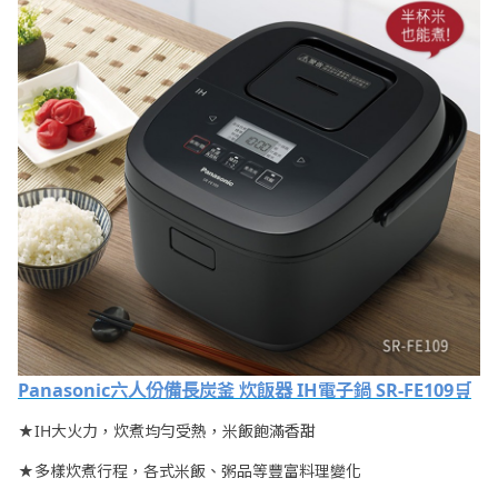
Panasonic六人份備長炭釜 炊飯器 IH電子鍋 SR-FE109🛒
★IH大火力，炊煮均勻受熱，米飯飽滿香甜
★多樣炊煮行程，各式米飯、粥品等豐富料理變化