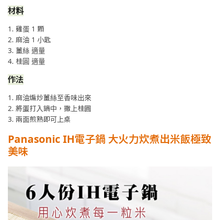
材料
1. 雞蛋 1 顆
2. 麻油 1 小匙
3. 薑絲 適量
4. 桂圓 適量
作法
1. 麻油煸炒薑絲至香味出來
2. 將蛋打入鍋中，撒上桂圓
3. 兩面煎熟即可上桌
Panasonic IH
電子鍋
大火力炊煮出米飯極致
美味