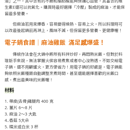
油」之一，其中含有的不飽和脂肪酸能夠保護心血管，其富含的維
生素E還可以抗氧化。購買時最好選擇「冷壓」製成的麻油，才能保
留最多營養。
但麻油若用來爆香，容易變得燥熱、容易上火，所以料理時可
以改最後起鍋前再淋上，風味不減，但保留更多營養、更健康喔！
電子鍋食譜｜麻油雞飯
滿足感爆盛！
傳統作法會在大鍋中將所有料拌炒好，再悶熟米飯。但對於料
理新手來說，無法掌握火侯容易煮焦或者中心沒熟透。不如交給電
子鍋，還不用顧爐火，更方便省力！用電子鍋的好處是，電子鍋能
夠依照米飯種類自動調整烹煮時間，甚至還能選擇喜歡的米飯口
感，煮出最美味的米飯喔！
材料
1. 帶皮(去骨)雞腿肉 400 克
2. 薑片 6～8 片
3. 麻油 2～3 大匙
4..香菇 5大朵
5. 糯米或白米 3 杯