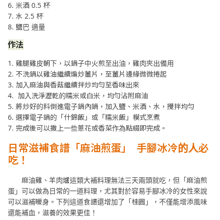
6. 米酒 0.5 杯
7. 水 2.5 杯
8. 鹽巴 適量
作法
1. 雞腿雞皮朝下，以鍋子中火煎至出油，雞肉夾出備用
2. 不洗鍋以雞油繼續煸炒薑片，至薑片邊緣微微捲起
3. 加入麻油與香菇繼續拌炒均勻至香味出來
4. 加入洗淨瀝乾的糯米或白米，均勻沾附麻油
5. 將炒好的料倒進電子鍋內鍋，加入鹽、米酒、水，攪拌均勻
6. 選擇電子鍋的「什錦飯」或「糯米飯」模式烹煮
7. 完成後可以撒上一些蔥花或香菜作為點綴即完成。
日常滋補食譜「麻油煎蛋」
手腳冰冷的人必
吃！
麻油雞、羊肉爐這類大補料理無法三天兩頭就吃，但「麻油煎
蛋」可以做為日常的一道料理，尤其對於容易手腳冰冷的女性來說
可以滋補暖身。下列這道食譜還增加了「桂圓」，不僅能增添風味
還能補血，滋養的效果更佳！