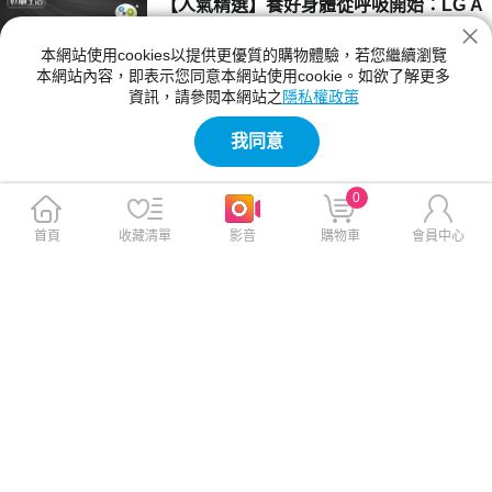
【人氣精選】養好身體從呼吸開始：LG A
東西。 但現在行動電源的種類這麼多：磁吸
eroHit 360° 為小坪數打造清爽日常
式、直插式、輕薄型、支架型、準固態、快充 2
本網站使用cookies以提供更優質的購物體驗，若您繼續瀏覽
0W、無線 Qi2…到底該買哪一種？ 別擔心，行
台灣的空氣狀況，一直是生活裡不可忽視的存
本網站內容，即表示您同意本網站使用cookie。如欲了解更多
動電源不知怎麼挑？ 2025 年爆款一次看！幫你
在。 平常一走上街，眼前看不見什麼異狀，但
資訊，請參閱本網站之
隱私權政策
找到最適合的那一顆！
空氣裡的 PM2.5、PM1.0 卻已悄悄升高。偶爾
2025-11-21 16:04:26
一波東北季風、一場境外污染、一陣霾害靠近，
我同意
就會感覺鼻子特別不舒服、喉嚨乾乾的、甚至晚
【人氣精選】行動電源起火頻傳！別讓你
上睡覺都睡不好。這些看似微小的變化，其實都
的充電變「危險行為」揭開準固態電池的
是空氣品質造成的。
0
安全革命
日本京都某飯店凌晨大火，超過 2,000 名房客
緊急疏散，起火原因竟是一顆「行動電源」。
首頁
收藏清單
影音
購物車
會員中心
消防單位調查後指出：房間插座上的行動電源在
2025-10-14 11:55:54
充電過程中「自燃」。 雖然沒有人受傷，但消
息一出，立刻引起網友熱議。 這不是個案，近
【人氣精選】忙碌生活也能健康料理。智
幾年行動電源過熱、起火、甚至爆炸的事件層出
慧廚電煮出美味！
不窮。 想想看，我們每天手機、平板、筆電都
離不開行動電源，如果它出問題，後果可不是小
在台灣，許多上班族、雙薪家庭、學生，幾乎天
事。
天都在外食。早餐是便利商店、午餐買便當、晚
餐就叫外送。看似方便，但吃久了不是油膩過
2025-09-30 16:50:14
量、就是營養失衡，很多人都想吃得健康，但就
是沒辦法。 其實根本問題不是「想不想煮」，
【人氣精選】一殼到底。超級全能 Mega
而是 「煮飯耗時太長」。這也是為什麼近幾年
King iPhone17系列多功能旋轉立架保護
廚房小家電愈來愈受到歡迎，因為它們能把「煮