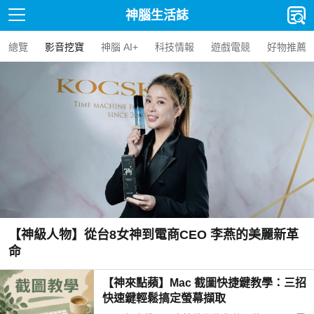
神腦生活誌
總覽
影音挖寶
神腦 AI+
科技情報
遊戲電競
好物推薦
【神級人物】從台8女神到電商CEO 李燕的美麗新革
命
【神來點蘋】Mac 截圖快捷鍵教學：三招
快速鍵輕鬆搞定螢幕擷取