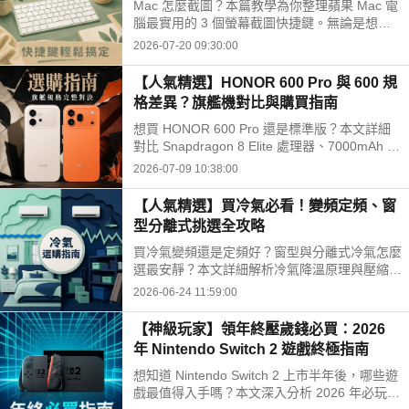
Mac 怎麼截圖？本篇教學為你整理蘋果 Mac 電
腦最實用的 3 個螢幕截圖快捷鍵。無論是想擷
取整個螢幕（Shift + Command + 3）、自訂部
2026-07-20 09:30:00
分區域（Shift + Command + 4），還是只擷取
特定單一視窗，按照步驟操作就能一秒搞定，大
【人氣精選】HONOR 600 Pro 與 600 規
幅提升你的工作效率！
格差異？旗艦機對比與購買指南
想買 HONOR 600 Pro 還是標準版？本文詳細
對比 Snapdragon 8 Elite 處理器、7000mAh 續
航與 2 億畫素 AI 相機的規格差異，助您在 202
2026-07-09 10:38:00
6 年 7 月做出最划算的購買決策。
【人氣精選】買冷氣必看！變頻定頻、窗
型分離式挑選全攻略
買冷氣變頻還是定頻好？窗型與分離式冷氣怎麼
選最安靜？本文詳細解析冷氣降溫原理與壓縮機
運作差異，並用表格對比變頻、定頻的優缺點與
2026-06-24 11:59:00
適合情境。同時整理 2026 年政府節能補助最高
省 5,000 元的精打細算訣竅，幫你選出最省電
【神級玩家】領年終壓歲錢必買：2026
速配的機型！
年 Nintendo Switch 2 遊戲終極指南
想知道 Nintendo Switch 2 上市半年後，哪些遊
戲最值得入手嗎？本文深入分析 2026 年必玩大