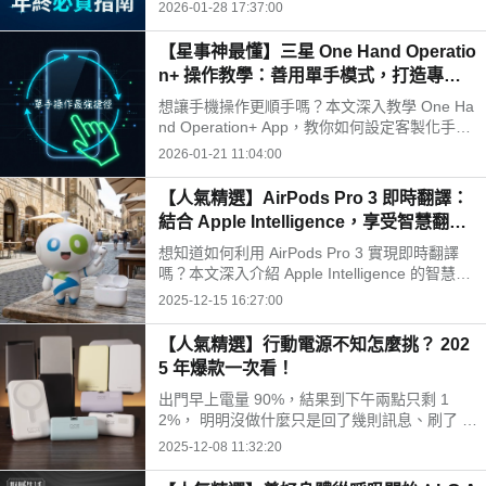
作，涵蓋開放世界、革新 RPG、派對同樂及動
2026-01-28 17:37:00
作挑戰，助您年終、壓歲錢精準投資，暢享 Swi
tch 2 次世代遊戲體驗。
【星事神最懂】三星 One Hand Operatio
n+ 操作教學：善用單手模式，打造專屬
手勢捷徑，提升使用效率！
想讓手機操作更順手嗎？本文深入教學 One Ha
nd Operation+ App，教你如何設定客製化手
勢、調整控點大小與色彩，輕鬆單手操控，提升
2026-01-21 11:04:00
你的 Galaxy 手機使用體驗！
【人氣精選】AirPods Pro 3 即時翻譯：
結合 Apple Intelligence，享受智慧翻譯
新體驗
想知道如何利用 AirPods Pro 3 實現即時翻譯
嗎？本文深入介紹 Apple Intelligence 的智慧功
能，包括寫作工具、影像樂園，並詳細教學 Air
2025-12-15 16:27:00
Pods Pro 3 的即時翻譯設定與操作步驟，輕鬆
突破語言隔閡，讓您的溝通更加流暢無礙！
【人氣精選】行動電源不知怎麼挑？ 202
5 年爆款一次看！
出門早上電量 90%，結果到下午兩點只剩 1
2%， 明明沒做什麼只是回了幾則訊息、刷了 I
G、追了半集劇… 手機立刻進入省電模式，你
2025-12-08 11:32:20
也開始進入緊張模式。 行動電源就是在你「以
為還撐得住、結果根本沒電」的時候，最需要的