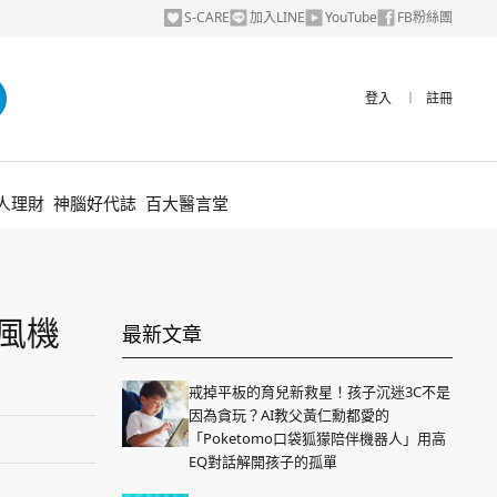
S-CARE
加入LINE
YouTube
FB粉絲團
登入
︱
註冊
人理財
神腦好代誌
百大醫言堂
吹風機
最新文章
戒掉平板的育兒新救星！孩子沉迷3C不是
因為貪玩？AI教父黃仁勳都愛的
「Poketomo口袋狐獴陪伴機器人」用高
EQ對話解開孩子的孤單