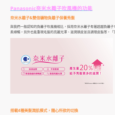
Panasonic奈米水離子吹風機的功能
奈米水離子&雙倍礦物負離子保養秀髮
與我們一般認知的負離子吹風機相比，採用奈米水離子有著超越負離子1
柔順暢，另外也能重現毛髮的亮麗光澤、滋潤頭皮並且調理皮脂等，「
搭載4種美髮潤肌模式，隨心所欲的切換