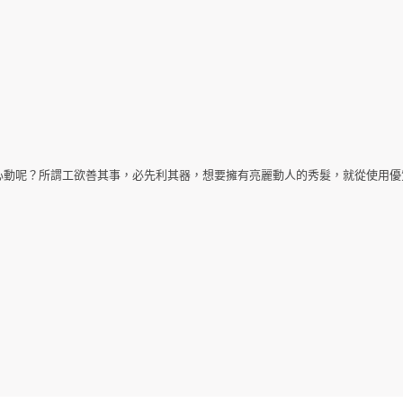
是很心動呢？所謂工欲善其事，必先利其器，想要擁有亮麗動人的秀髮，就從使用