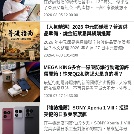
在步調緊湊的現代社會中，「3C育兒」似乎成
開孩子的孤單
了亞洲父母無奈下的產物。下班回家後疲憊不
堪，面對排山倒海的家務與工作訊息，為了換取
2026-08-05 12:00:00
片刻的安寧，我們常常不自覺地把平板或手機遞
給孩子。
【人氣精選】2026 中元節幾號？普渡供
品準備、燒金紙禁忌與網購推薦
2026 年中元節是幾月幾號？普渡供品要準備哪
些？本文整理 2026 年 8 月 27 日中元普渡拜拜
時間、水果三牲禁忌、燒金紙順序與種類，並推
2026-07-30 10:54:00
薦神腦線上購免運供品禮盒，讓你輕鬆拜得得體
不踩雷。
MEGA KING多合一磁吸防爆行動電源評
價開箱！快充Qi2和防起火是真的嗎？
最近行動電源爆炸的新聞鬧得沸沸揚揚，大家挑
選充電產品時，不再只是看容量大不大、外型美
不美，更多是在問「這顆會不會爆？」剛好最近
2026-07-27 14:33:00
拿到這款標榜固態電池技術的 MEGA KING 100
00 固態磁吸防爆行動電源，直接開箱實測，帶
【雜誌推薦】SONY Xperia 1 VIII：拒絕
大家看這款號稱防爆的固態磁吸行動電源到底值
妥協的日系美學旗艦
不值得入手。
在手機高度同質化的今天，SONY Xperia 1 VIII
完美承襲日系工藝對細節的堅持，帶來近年最震