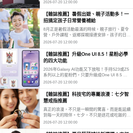
撼的革新。不單是規格的例行升級，更是將AI技
2026-07-20 12:00:00
術與頂級硬體深度結合，向所有熱愛影像紀錄的
玩家，遞出最難以抗拒的邀請函。
【雜誌推薦】暑假出遊、親子活動多！一
招搞定孩子日常營養補給
8月正是暑假活動最滿的時候，親子旅行、夏令
營、戶外課程、返鄉探親接連安排，孩子的日常
作息與飲食節奏容易跟著變動。除了準備防曬、
2026-07-20 12:00:00
換洗衣物與外出用品，家長也希望能在忙碌行程
中，幫孩子維持穩定的日常營養補給。
【雜誌推薦】升級One UI 8.5！星粉必學
的四大功能
2026年Galaxy AI功能又下放啦！手持S23或Z5
系列以上的星粉們，只要升級成One UI 8.5 也
能無痛享用。到底這些Galaxy AI能幫忙搞定多
2026-07-20 12:00:00
少日常麻煩？此篇直接帶你拆解！
【雜誌推薦】科技宅的專屬浪漫：七夕智
慧戒指推薦
真正的浪漫，不只是一瞬間的驚喜，而是能延續
到每一天的陪伴。七夕，不只是送花或吃飯的日
子。比起短暫停留在節日裡的感動，一份能融入
2026-07-20 12:00:00
生活、在日常中默默照顧彼此心情的禮物，反而
更有溫度，也更長久。