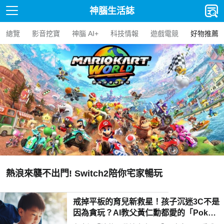
神腦生活誌
總覽
影音挖寶
神腦 AI+
科技情報
遊戲電競
好物推薦
熱浪來襲不出門! Switch2陪你宅家暢玩
戒掉平板的育兒新救星！孩子沉迷3C不是
因為貪玩？AI教父黃仁勳都愛的「Poketo
mo口袋狐獴陪伴機器人」用高EQ對話解