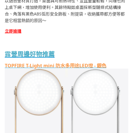
以鋁合金材質打造，桌面具可耐熱特性、並且重量較輕，同樣也附
上桌下網，增加使用便利。其餘特點如桌面採新型鏈條式結構接
合、角落有黑色ABS弧形安全飾板、附提袋，收納攜帶都方便等都
是它相當熱銷的原因～
立即搶購
露營周邊好物推薦
TOPFIRE T-Light mini 防水多用途LED燈 - 銀色