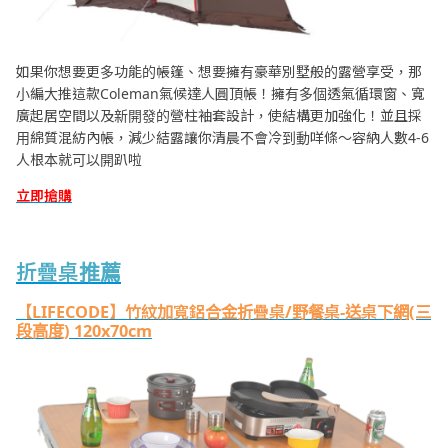
如果你想要更多功能的帳篷、想要擁有豪華別墅般的露營享受，那
小編大推這款Coleman氣候達人圓頂帳！擁有多個透氣循環窗、寬
廣起居空間以及新開發的營柱袖套設計，使結構更加強化！並且採
用綿質混紡內帳，減少結露讓你清晨不會冷到動咩條～容納人數4-6
人根本就可以開趴啦
立即搶購
折疊桌推薦
【LIFECODE】竹紋加寬鋁合金折疊桌/野餐桌-送桌下網(三
段高度) 120x70cm