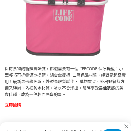
保持食物的新鮮賞味度，你還需要有一個LIFECODE 保冰提籃！小
型輕巧可折疊保冰提籃，鋁合金提把 三層保溫材質，絕對是超級實
用！最新馬卡龍色系，外型亮眼質感佳， 購物買菜、外出野餐都方
便又時尚，內裡防水材質，冰水不會滲出，隨時享受最佳狀態的美
食佳餚，成為一件輕而易舉的事。
立即搶購
本篇文章介紹了這麼多樣的露營必備裝備，就算你是新手露營玩