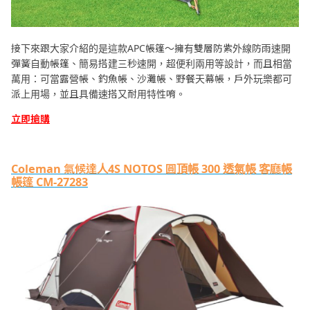
接下來跟大家介紹的是這款APC帳篷～擁有雙層防紫外線防雨速開
彈簧自動帳篷、簡易搭建三秒速開，超便利兩用等設計，而且相當
萬用：可當露營帳、釣魚帳、沙灘帳、野餐天幕帳，戶外玩樂都可
派上用場，並且具備速搭又耐用特性唷。
立即搶購
Coleman 氣候達人4S NOTOS 圓頂帳 300 透氣帳 客廳帳
帳篷 CM-27283