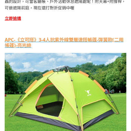
蟲的設計，可當客廳帳、戶外活動休息遮陽處呢！附天幕+附撐桿，
可做遮陽前庭，現在還打對折促銷中喔
立即搶購
APC-《立可搭》3-4人抗紫外線雙層速搭帳篷-彈簧款(二用
帳篷)-亮光綠