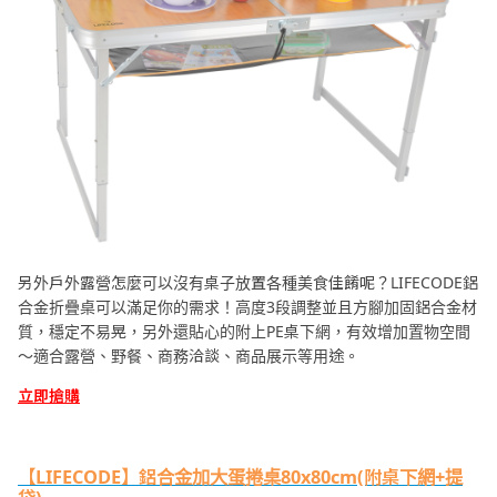
另外戶外露營怎麼可以沒有桌子放置各種美食佳餚呢？LIFECODE鋁
合金折疊桌可以滿足你的需求！高度3段調整並且方腳加固鋁合金材
質，穩定不易晃，另外還貼心的附上PE桌下網，有效增加置物空間
～適合露營、野餐、商務洽談、商品展示等用途。
立即搶購
【LIFECODE】鋁合金加大蛋捲桌80x80cm(附桌下網+提