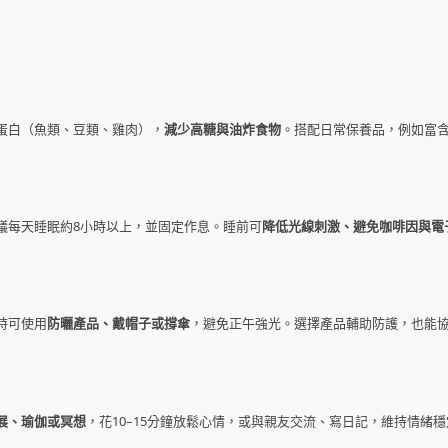
蛋白（魚類、豆類、雞肉），
減少高糖與油炸食物
。搭配日常保養品，例如富
議每天睡眠約8小時以上，並固定作息。睡前可
降低光線刺激、避免咖啡因與電
時可使用
防曬產品、戴帽子或撐傘
，避免正午強光。選擇產品輔助防護，也能
展、瑜伽或冥想
，花10–15分鐘放鬆心情，或與親友交流、寫日記，維持情緒