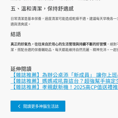
五、溫和清潔，保持舒適感
日常清潔是基本保養，過度清潔可能造成乾燥不適。建議每天早晚各一
適與清爽感。
結語
真正的好氣色，往往來自於用心的生活管理與持續不斷的好習慣
，絕對
潔，搭配合適的保養輔助品，每天都能維持自然亮麗、精神充沛。一起
延伸閱讀
【雜誌推薦】為辦公桌添「新成員」 讓你上班
【雜誌推薦】媽媽戒吼靠這台？超強幫手搞定
【雜誌推薦】孝親獻新機！2025高CP值送禮
閱讀更多神腦生活誌