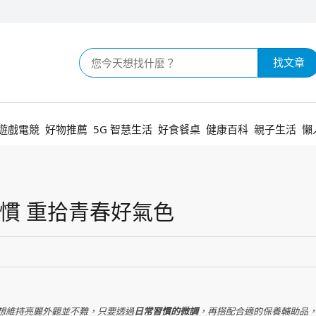
找文章
遊戲電競
好物推薦
5G 智慧生活
好食餐桌
健康百科
親子生活
懶
慣 重拾青春好氣色
想維持亮麗外觀並不難，只要透過
日常習慣的微調
，再搭配合適的保養輔助品