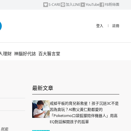
S-CARE
加入LINE
YouTube
FB粉絲團
登入
︱
註冊
人理財
神腦好代誌
百大醫言堂
最新文章
戒掉平板的育兒新救星！孩子沉迷3C不是
因為貪玩？AI教父黃仁勳都愛的
「Poketomo口袋狐獴陪伴機器人」用高
EQ對話解開孩子的孤單
，就能