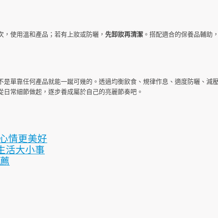
次，使用溫和產品；若有上妝或防曬，
先卸妝再清潔
。搭配適合的保養品輔助
不是單靠任何產品就能一蹴可幾的。透過均衡飲食、規律作息、適度防曬、減
從日常細節做起，逐步養成屬於自己的亮麗節奏吧。
心情更美好
生活大小事
推薦