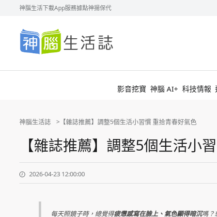
神腦生活
下載App
服務據點
神揚保代
神
腦
生
活
誌
影音挖寶
神腦 AI+
科技情報
神腦生活誌
【雜誌推薦】調整5個生活小習慣 重拾青春好氣色
【雜誌推薦】調整5個生活小習
2026-04-23 12:00:00
每天照鏡子時，總覺得
疲憊感寫在臉上、氣色顯得暗沉
嗎？