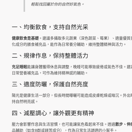
輕鬆找回屬於你的自然好氣色。
一、均衡飲食，支持自然光采
健康飲食是基礎
。建議多攝取多元蔬果（深色蔬菜、莓果）、適量優質
化成分的膳食補充品，能作為日常養分輔助，維持整體精神與活力。
二、規律作息，保持整體活力
充足睡眠
能讓身體獲得休息與調整，晚睡可能導致疲倦或氣色不佳。建
日常營養補充品，可作為維持精神感的輔助。
三、適度防曬，保護自然亮度
陽光是健康生活一部分，但長時間曝曬可能造成皮膚乾燥或暗沉。外出
持自然明亮感。
四、減壓調心，讓外觀更有精神
壓力會影響作息與生活習慣，也可能讓氣色看起來不佳。透過
散步、伸
品輔助（如含B群或鎂等成分），作為日常生活調適的小幫手。