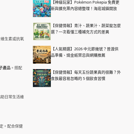
【神級玩家】Pokémon Pokepia 免費更
新與擴充票內容總整理！海底城鎮開放
【保健情報】青汁、蔬果汁、蔬菜錠怎麼
選？一次看懂三種補充方式的差異
含維生素或抗氧
【人氣精選】2026 中元節幾號？普渡供
品準備、燒金紙禁忌與網購推薦
子產品
。搭配
【保健情報】每天五份蔬果真的很難？外
食族最容易忽略的 5 個飲食習慣
協助日常生活維
穩定。配合保健