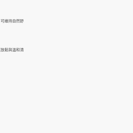
，可維持自然舒
壓放鬆與溫和清