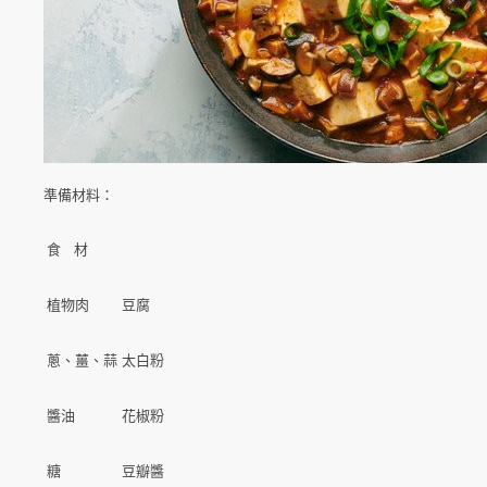
準備材料：
食 材
植物肉
豆腐
蔥、薑、蒜
太白粉
醬油
花椒粉
糖
豆瓣醬