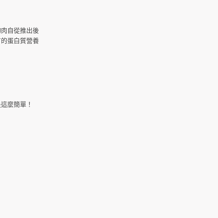
物肉自從推出後
有的蛋白質營養
是這麼簡單！