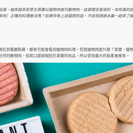
抬頭，越來越多民眾主張要以植物肉取代動物肉。這個理念是很好，但你真的
來肉）正確的料理做法嗎？如果你有上述疑問的話，不妨就透過本篇一起來了
現在到餐廳點餐，都有可能會看到植物肉料理。究竟植物肉是什麼？其實，植
任何的動物肉，但其口感卻相近於真實的肉品，所以受到廣大的茹素者推崇。