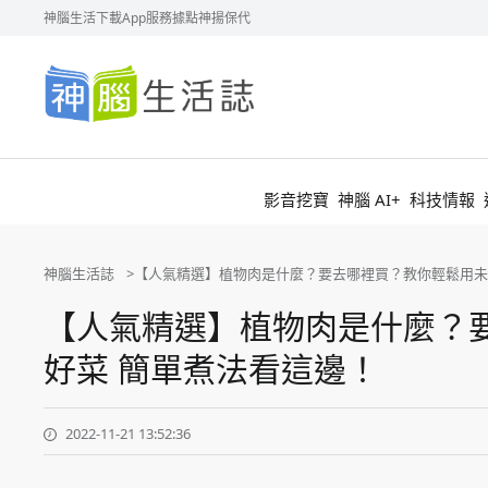
神腦生活
下載App
服務據點
神揚保代
神
腦
生
活
誌
影音挖寶
神腦 AI+
科技情報
神腦生活誌
【人氣精選】植物肉是什麼？要去哪裡買？教你輕鬆用未
【人氣精選】植物肉是什麼？
好菜 簡單煮法看這邊！
2022-11-21 13:52:36