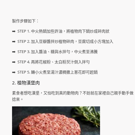
製作步驟如下：
➡️ STEP 1. 中火熱鍋加些許油，將植物肉下鍋炒成碎肉狀
➡️ STEP 2. 加入豆瓣醬拌炒植物碎肉，豆腐切成小方塊加入
➡️ STEP 3. 加入醬油、糖與水拌勻，中火煮至沸騰
➡️ STEP 4. 再將花椒粉、太白粉芡汁倒入拌勻
➡️ STEP 5. 轉小火煮至湯汁濃稠撒上蔥花即可起鍋
2. 植物漢堡肉
素食者想吃漢堡，又怕吃到真的動物肉？不妨就在家裡自己親手動手做
捻來。