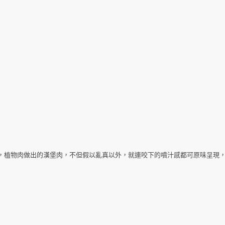
，植物肉做出的漢堡肉，不但假以亂真以外，就連咬下的噴汁感都可原味呈現