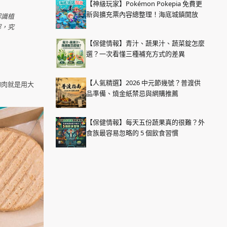
【神級玩家】Pokémon Pokepia 免費更
新與擴充票內容總整理！海底城鎮開放
認識植
解，究
【保健情報】青汁、蔬果汁、蔬菜錠怎麼
選？一次看懂三種補充方式的差異
【人氣精選】2026 中元節幾號？普渡供
物肉就是用大
品準備、燒金紙禁忌與網購推薦
【保健情報】每天五份蔬果真的很難？外
食族最容易忽略的 5 個飲食習慣