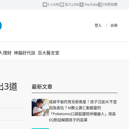
S-CARE
加入LINE
YouTube
FB粉絲團
登入
︱
註冊
人理財
神腦好代誌
百大醫言堂
出3道
最新文章
戒掉平板的育兒新救星！孩子沉迷3C不是
因為貪玩？AI教父黃仁勳都愛的
「Poketomo口袋狐獴陪伴機器人」用高
EQ對話解開孩子的孤單