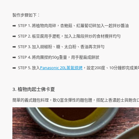
製作步驟如下：
➡️ STEP 1. 將植物肉用碎，杏鮑菇、紅蘿蔔切碎加入一起拌炒醬油
➡️ STEP 2. 板豆腐用手瀝乾，加入上階段拌炒的食材攪拌均勻
➡️ STEP 3. 加入胡椒粉、糖、太白粉、香油再次拌勻
➡️ STEP 4. 將肉團捏約50g重量，用手壓扁成餅狀
➡️ STEP 5. 放入
Panasonic 20L蒸氣烘烤
，設定200度、10分鐘即完成
3. 植物肉起士佛卡夏
簡單的義式麵包料理，軟Q富含彈性的麵包體，搭配上香濃起士與飽含