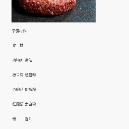
準備材料：
食 材
植物肉
醬油
板豆腐
麵包粉
杏鮑菇
胡椒粉
紅蘿蔔
太白粉
糖
香油