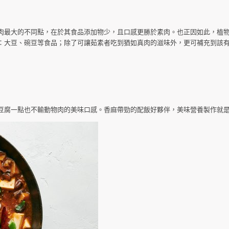
肉最大的不同點，在於其食品添加物少，且口感更勝於素肉。也正因如此，植
：大豆、碗豆等食品；除了可讓茹素者吃到猶如真肉的滋味外，更可補充到該
豆腐一點也不輸動物肉的美味口感。香麻帶勁的配飯好夥伴，美味營養製作就