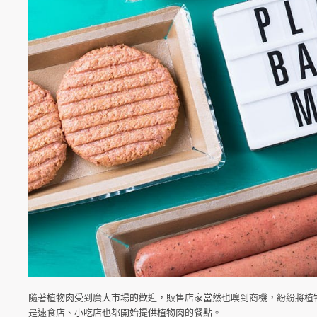
隨著植物肉受到廣大市場的歡迎，販售店家當然也嗅到商機，紛紛將植
是速食店、小吃店也都開始提供植物肉的餐點。