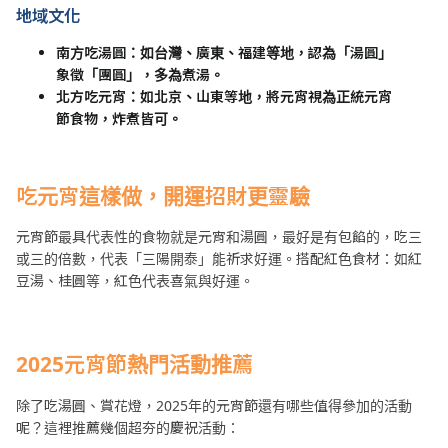
地域文化
南方吃湯圓：如台灣、廣東、福建等地，認為「湯圓」
象徵「團圓」，多為煮湯。
北方吃元宵：如北京、山東等地，將元宵視為正統元宵
節食物，炸煮皆可。
吃元宵這樣做，開運招財更靈驗
元宵節最具代表性的食物就是元宵和湯圓，最好是有包餡的，吃三
或三的倍數，代表「三陽開泰」能祈求好運。搭配紅色食材：如紅
豆湯、桂圓等，紅色代表喜氣與好運。
2025
元宵節熱門活動推薦
除了吃湯圓、賞花燈，2025年的元宵節還有哪些值得參加的活動
呢？這裡推薦幾個超夯的慶祝活動：