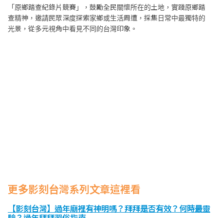
「原鄉踏查紀錄片競賽」，鼓勵全民關懷所在的土地，實踐原鄉踏
查精神，邀請民眾深度探索家鄉或生活周遭，採集日常中最獨特的
光景，從多元視角中看見不同的台灣印象。
更多影刻台灣系列文章這裡看
【影刻台灣】過年廟裡有神明嗎？拜拜是否有效？何時最靈
驗？過年拜拜習俗指南