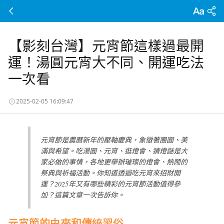
【影刻台灣】元宵節這樣過最開
運！湯圓元宵大不同、開運吃法
一次看
2025-02-05 16:09:47
元宵節是農曆新年的壓軸慶典，象徵著團圓、美
滿與希望。吃湯圓、元宵、逛燈會、猜燈謎是大
家必做的事情，各地更舉辦璀璨的燈會、熱鬧的
祭典與祈福活動。你知道透過吃元宵來招財開
運？2025年又有哪些精彩的元宵節活動值得參
加？這篇文章一次告訴你。
元宵節的由來和傳統習俗