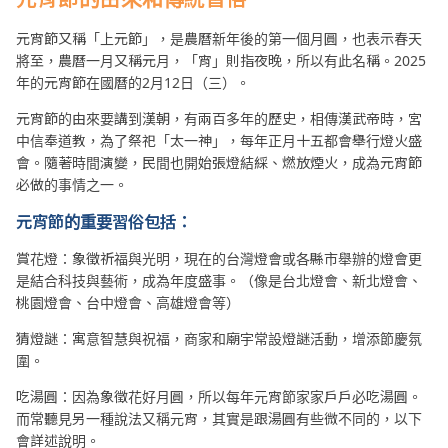
元宵節又稱「上元節」，是農曆新年後的第一個月圓，也表示春天
將至，農曆一月又稱元月，「宵」則指夜晚，所以有此名稱。2025
年的元宵節在國曆的2月12日（三）。
元宵節的由來要講到漢朝，有兩百多年的歷史，相傳漢武帝時，宮
中信奉道教，為了祭祀「太一神」，每年正月十五都會舉行燈火盛
會。隨著時間演變，民間也開始張燈結綵、燃放煙火，成為元宵節
必做的事情之一。
元宵節的重要習俗包括：
賞花燈：象徵祈福與光明，現在的台灣燈會或各縣市舉辦的燈會更
是結合科技與藝術，成為年度盛事。（像是台北燈會、新北燈會、
桃園燈會、台中燈會、高雄燈會等）
猜燈謎：寓意智慧與祝福，商家和廟宇常設燈謎活動，增添節慶氛
圍。
吃湯圓：因為象徵花好月圓，所以每年元宵節家家戶戶必吃湯圓。
而常聽見另一種說法又稱元宵，其實是跟湯圓有些微不同的，以下
會詳述說明。