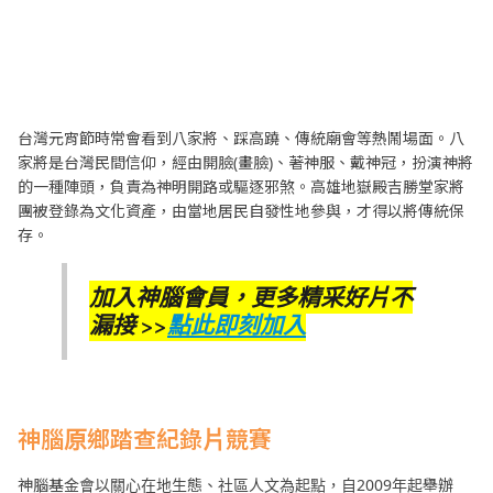
台灣元宵節時常會看到八家將、踩高蹺、傳統廟會等熱鬧場面。八
家將是台灣民間信仰，經由開臉(畫臉)、著神服、戴神冠，扮演神將
的一種陣頭，負責為神明開路或驅逐邪煞。高雄地嶽殿吉勝堂家將
團被登錄為文化資產，由當地居民自發性地參與，才得以將傳統保
存。
加入神腦會員，更多精采好片不
漏接 >>
點此即刻加入
神腦原鄉踏查紀錄片競賽
神腦基金會以關心在地生態、社區人文為起點，自2009年起舉辦