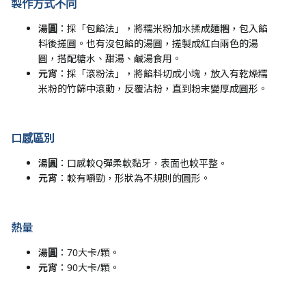
製作方式不同
湯圓
：採「包餡法」，將糯米粉加水揉成麵糰，包入餡
料後搓圓。也有沒包餡的湯圓，搓製成紅白兩色的湯
圓，搭配糖水、甜湯、鹹湯食用。
元宵
：採「滾粉法」，將餡料切成小塊，放入有乾燥糯
米粉的竹篩中滾動，反覆沾粉，直到粉末變厚成圓形。
口感區別
湯圓
：口感較Q彈柔軟黏牙，表面也較平整。
元宵
：較有嚼勁，形狀為不規則的圓形。
熱量
湯圓
：70大卡/顆。
元宵
：90大卡/顆。