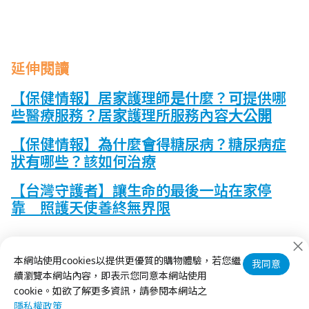
延伸閱讀
【保健情報】居家護理師是什麼？可提供哪
些醫療服務？居家護理所服務內容大公開
【保健情報】為什麼會得糖尿病？糖尿病症
狀有哪些？該如何治療
【台灣守護者】讓生命的最後一站在家停
靠 照護天使善終無界限
本網站使用cookies以提供更優質的購物體驗，若您繼
更多精彩內容，請追蹤
【慈月基金會南丁格爾獎FB】
&
我同意
【慈月基金會YouTube】
續瀏覽本網站內容，即表示您同意本網站使用
cookie。如欲了解更多資訊，請參閱本網站之
隱私權政策