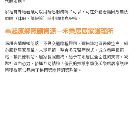
代購服務。
家裡有外籍看護可以用喘息服務嗎？可以，可在外籍看護因故無法
照顧（休假、請假等）時申請喘息服務。
串起原鄉照顧資源－禾樂居居家護理所
深耕宜蘭偏鄉部落，不畏交通路程艱困，彌補該地區醫療空白，細
心服務居家長輩、末期照顧，整合多元醫療模式，成立巷弄長照
站、輔具便利站、居家長照機構，給予在地居民全面性的支持，凝
聚社區向心力、發揮互助精神！優質的照護事蹟使禾樂居居家護理
所獲得第13屆南丁格爾獎團體銅獎殊榮。