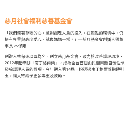
慈月社會福利慈善基金會
「我們懷著尊敬的心，感謝護理人員的投入，在艱難的環境中，仍
擁有專業與高度愛心，就像媽媽一樣。」─慈月基金會創辦人暨董
事長 林保雍
創辦人林保雍以母為名，創立慈月基金會，致力於改善護理環境，
2012年起舉辦「南丁格爾獎」，成為全台首個由民間團體自發性頒
發給護理人員的獎項，今年邁入第14屆，盼透過南丁格爾獎拋磚引
玉，讓大眾給予更多尊重及鼓勵。