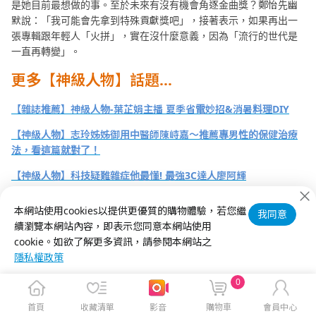
是她目前最想做的事。至於未來有沒有機會角逐金曲獎？鄭怡先幽
默說：「我可能會先拿到特殊貢獻獎吧」，接著表示，如果再出一
張專輯跟年輕人「火拼」，實在沒什麼意義，因為「流行的世代是
一直再轉變」。
更多【神級人物】話題…
【雜誌推薦】神級人物-葉芷娟主播 夏季省電妙招&消暑料理DIY
【神級人物】志玲姊姊御用中醫師陳峙嘉～推薦專男性的保健治療
法，看這篇就對了！
【神級人物】科技疑難雜症他最懂! 最強3C達人廖阿輝
本網站使用cookies以提供更優質的購物體驗，若您繼
我同意
續瀏覽本網站內容，即表示您同意本網站使用
cookie。如欲了解更多資訊，請參閱本網站之
隱私權政策
0
首頁
收藏清單
影音
購物車
會員中心