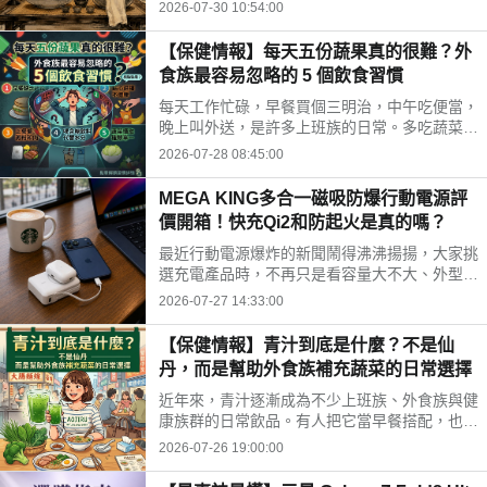
時間、水果三牲禁忌、燒金紙順序與種類，並推
2026-07-30 10:54:00
薦神腦線上購免運供品禮盒，讓你輕鬆拜得得體
不踩雷。
【保健情報】每天五份蔬果真的很難？外
食族最容易忽略的 5 個飲食習慣
每天工作忙碌，早餐買個三明治，中午吃便當，
晚上叫外送，是許多上班族的日常。多吃蔬菜、
水果，但落實到生活中卻不容易。你是不是也中
2026-07-28 08:45:00
了以下幾個外食族常見的飲食習慣?
MEGA KING多合一磁吸防爆行動電源評
價開箱！快充Qi2和防起火是真的嗎？
最近行動電源爆炸的新聞鬧得沸沸揚揚，大家挑
選充電產品時，不再只是看容量大不大、外型美
不美，更多是在問「這顆會不會爆？」剛好最近
2026-07-27 14:33:00
拿到這款標榜固態電池技術的 MEGA KING 100
00 固態磁吸防爆行動電源，直接開箱實測，帶
【保健情報】青汁到底是什麼？不是仙
大家看這款號稱防爆的固態磁吸行動電源到底值
丹，而是幫助外食族補充蔬菜的日常選擇
不值得入手。
近年來，青汁逐漸成為不少上班族、外食族與健
康族群的日常飲品。有人把它當早餐搭配，也有
人下午沖一杯補充營養，但也因為網路資訊眾
2026-07-26 19:00:00
多，不少人對青汁仍存在許多迷思。