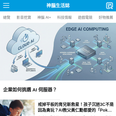
神腦生活誌
總覽
影音挖寶
神腦 AI+
科技情報
遊戲電競
好物推薦
【人氣精選】Edge AI BOX 是什
AI BOX 選購指南與應用案例
戒掉平板的育兒新救星！孩子沉迷3C不是
因為貪玩？AI教父黃仁勳都愛的「Poketo
mo口袋狐獴陪伴機器人」用高EQ對話解