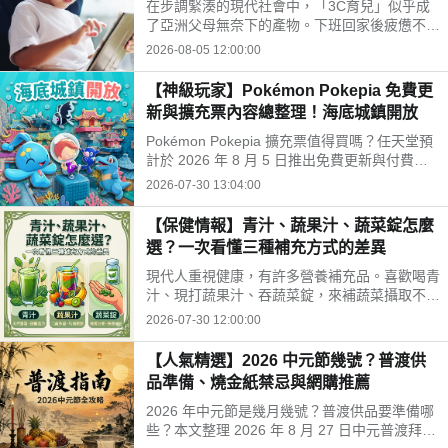
在步調緊湊的現代社會中，「3C育兒」似乎成
開孩子的孤單
了亞洲父母無奈下的產物。下班回家後疲憊不
堪，面對排山倒海的家務與工作訊息，為了換取
2026-08-05 12:00:00
片刻的安寧，我們常常不自覺地把平板或手機遞
給孩子。
【神級玩家】Pokémon Pokepia 免費更
新與擴充票內容總整理！海底城鎮開放
Pokémon Pokepia 擴充票值得買嗎？任天堂預
計於 2026 年 8 月 5 日推出免費更新與付費擴
充票第 1 彈「冒險泡泡海底的城鎮」。本文整
2026-07-30 13:04:00
理百變怪潛水新招式、瑪納霏解鎖條件、海底建
造與農作玩法，以及擴充票售價 TWD 840 的購
【保健情報】青汁、蔬果汁、蔬菜錠怎麼
買獎勵細節！
選？一次看懂三種補充方式的差異
現代人重視健康，有許多營養補充品。喜歡喝青
汁、現打蔬果汁、吞蔬菜錠，來補蔬菜攝取不
足。這三種方式哪不同？哪種適合自己？來了解
2026-07-30 12:00:00
常見補充方式，找出適合自己的好選擇!
【人氣精選】2026 中元節幾號？普渡供
品準備、燒金紙禁忌與網購推薦
2026 年中元節是幾月幾號？普渡供品要準備哪
些？本文整理 2026 年 8 月 27 日中元普渡拜拜