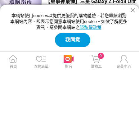
【星事神最懂】三星 Galaxy Z Fold8 Ultr
a、Z Fold8 與 Flip8 登場！
本網站使用cookies以提供更優質的購物體驗，若您繼續瀏覽
三星 Z Fold8 Ultra、Fold8 與 Flip8 該買哪一
本網站內容，即表示您同意本網站使用cookie。如欲了解更多
款？本文詳細比較三款摺疊手機的螢幕尺寸、相
資訊，請參閱本網站之
隱私權政策
機規格與電池續航力。Fold8 Ultra 主打 8 吋大
2026-07-23 12:04:00
螢幕與 2 億畫素鏡頭；Fold8 重 201g 最輕巧；
我同意
Flip8 擁有 4.1 吋封面螢幕，幫你精準挑選最合
【神級玩家】2026 台灣國產遊戲推薦！4
適機型。
款必玩 Steam 獨立新作
0
2026 年台灣獨立遊戲有哪些必玩？本文精選
《紅眼露比》、《莉莉幻想曲》、《大尾松鼠》
首頁
收藏清單
影音
購物車
會員中心
與《亞路塔》四款 2026 年 Steam 台灣國產遊
2026-07-23 11:05:00
戲新作。為你解析 Boss Rush 類魂、動作經
營、點擊解謎與節奏打擊等不同玩法風格，提供
【保健情報】食安事件引發關注，與其焦
遊戲價格、平台需求與實測選購建議，幫你迅速
慮「排毒」，不如從每天的飲食習慣開始
找到最適合的國產遊戲！
近期食安議題持續受到關注，不少民眾重新檢視
每天吃進肚子的食物，也讓排毒、解毒、苯駢芘
等成為熱門話題。營養師提醒，與其找尋快速排
2026-07-23 11:00:00
毒，不如從飲食、水分、作息，來調整才是更重
要的長久方法。
【影刻臺灣】2026 夏季煙火懶人包：大
稻埕的古今風華之旅