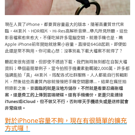
現在人買了iPhone，都要買容量最大的版本，隨著高畫質世代來
臨，4K影片、HDR相片、Hi-Res高解析音樂…舉凡所見所聽，這些
影音檔案愈來愈大，不僅吃掉許多電腦空間，就連手機也是，瞧
Apple iPhone前年開始就捨棄小容量，直接從64GB起跳，即便如
此還是常不夠用。你可能心想：沒事別亂下載大檔案不就得了？
聽起來很有道理，但即使不透過下載，我們無時無刻都在自製大檔
資料；舉個最簡單例子，當今拍照手機畫素動輒破2,000萬，許多都
強調能拍「真」4K影片，搭配各式社群服務，人人都能自行剪輯影
片，然後這些高畫質內容就慢慢把手機空間塞爆…，結果在瘋狂拍
照錄影之後，要
面臨的就是沒地方儲存，不然就是看要忍痛刪檔
案，還是費工的上傳到雲端硬碟。還有手機備份，更是只能連接
iTunes或iCloud，但不做又不行，否則哪天手機遺失或是送修就會
非常麻煩。
對於iPhone容量不夠，現在有很簡單的擴充
方式囉！