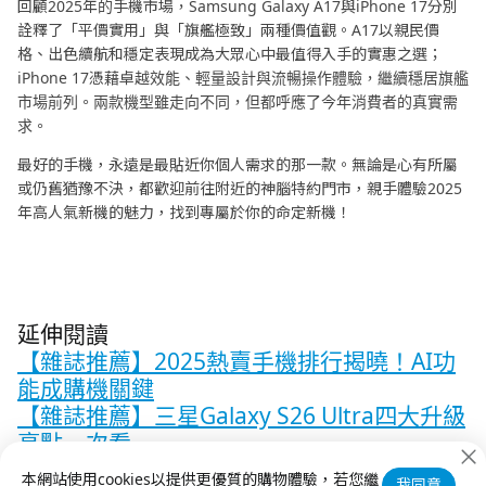
回顧2025年的手機市場，Samsung Galaxy A17與iPhone 17分別
詮釋了「平價實用」與「旗艦極致」兩種價值觀。A17以親民價
格、出色續航和穩定表現成為大眾心中最值得入手的實惠之選；
iPhone 17憑藉卓越效能、輕量設計與流暢操作體驗，繼續穩居旗艦
市場前列。兩款機型雖走向不同，但都呼應了今年消費者的真實需
求。
最好的手機，永遠是最貼近你個人需求的那一款。無論是心有所屬
或仍舊猶豫不決，都歡迎前往附近的神腦特約門市，親手體驗2025
年高人氣新機的魅力，找到專屬於你的命定新機！
延伸閱讀
【雜誌推薦】2025熱賣手機排行揭曉！AI功
能成購機關鍵
【雜誌推薦】三星Galaxy S26 Ultra四大升級
亮點一次看
【雜誌推薦】年終入袋換新機！升級你的工
本網站使用cookies以提供更優質的購物體驗，若您繼
我同意