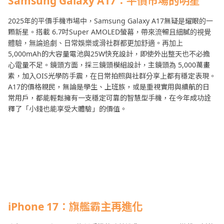
Samsung Galaxy A17
：平價市場的明星
2025年的平價手機市場中，Samsung Galaxy A17無疑是耀眼的一
顆新星。搭載 6.7吋Super AMOLED螢幕，帶來流暢且細膩的視覺
體驗，無論追劇、日常娛樂或滑社群都更加舒適。再加上
5,000mAh的大容量電池與25W快充設計，即使外出整天也不必擔
心電量不足。鏡頭方面，採三鏡頭模組設計，主鏡頭為 5,000萬畫
素，加入OIS光學防手震，在日常拍照與社群分享上都有穩定表現。
A17的價格親民，無論是學生、上班族，或是重視實用與續航的日
常用戶，都能輕鬆擁有一支穩定可靠的智慧型手機，在今年成功詮
釋了「小錢也能享受大體驗」的價值。
iPhone 17
：旗艦霸主再進化