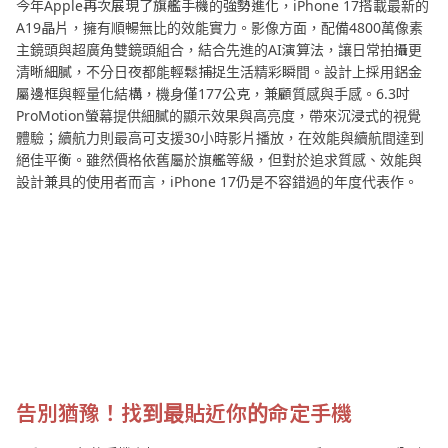
今年Apple再次展現了旗艦手機的強勢進化，iPhone 17搭載最新的
A19晶片，擁有順暢無比的效能實力。影像方面，配備4800萬像素
主鏡頭與超廣角雙鏡頭組合，結合先進的AI演算法，讓日常拍攝更
清晰細膩，不分日夜都能輕鬆捕捉生活精彩瞬間。設計上採用鋁金
屬邊框與輕量化結構，機身僅177公克，兼顧質感與手感。6.3吋
ProMotion螢幕提供細膩的顯示效果與高亮度，帶來沉浸式的視覺
體驗；續航力則最高可支援30小時影片播放，在效能與續航間達到
絕佳平衡。雖然價格依舊屬於旗艦等級，但對於追求質感、效能與
設計兼具的使用者而言，iPhone 17仍是不容錯過的年度代表作。
告別猶豫！找到最貼近你的命定手機