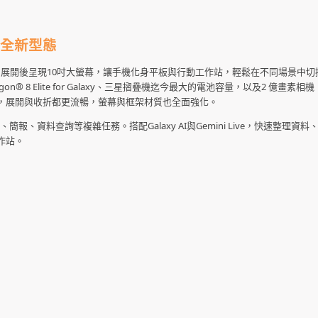
全新型態
定義手機形態。展開後呈現10吋大螢幕，讓手機化身平板與行動工作站，輕鬆在不同場景中
 8 Elite for Galaxy、三星摺疊機迄今最大的電池容量，以及2 億畫素相機，
ge轉軸，展開與收折都更流暢，螢幕與框架材質也全面強化。
簡報、資料查詢等複雜任務。搭配Galaxy AI與Gemini Live，快速整理資
作站。