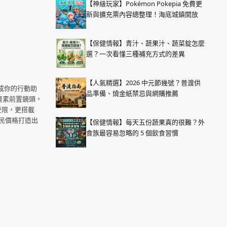
【神級玩家】Pokémon Pokepia 免費更
新與擴充票內容總整理！海底城鎮開放
【保健情報】青汁、蔬果汁、蔬菜錠怎麼
選？一次看懂三種補充方式的差異
【人氣精選】2026 中元節幾號？普渡供
級成你的行動助
品準備、燒金紙禁忌與網購推薦
畫素前置鏡頭，
受限，更搭載
親民價格打造出
【保健情報】每天五份蔬果真的很難？外
食族最容易忽略的 5 個飲食習慣