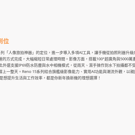
到位
機，延續Reno系列「人像旅拍神器」的定位，進一步導入多項AI工具，讓手機從拍照利器升
方式完成，大幅縮短日常處理時間。影像方面，搭載100°超廣角與5000萬
此外還支援IP69防水防塵與水中相機模式，從雨天、濕手操作到水下拍攝都不
心撐上一整天。Reno 15系列結合旗艦級影像能力、實用AI功能與潮流外觀，以
或是想提升生活與工作效率，都是你新年換新機的理想選擇！