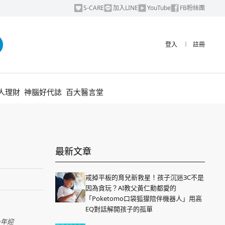
S-CARE
加入LINE
YouTube
FB粉絲團
登入
︱
註冊
人理財
神腦好代誌
百大醫言堂
最新文章
戒掉平板的育兒新救星！孩子沉迷3C不是
因為貪玩？AI教父黃仁勳都愛的
「Poketomo口袋狐獴陪伴機器人」用高
EQ對話解開孩子的孤單
一年迎