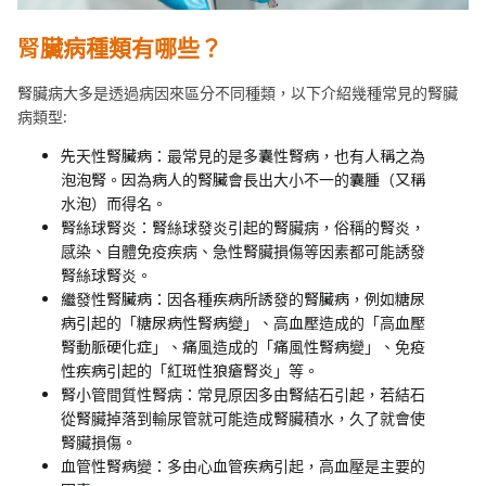
腎臟病種類有哪些？
腎臟病大多是透過病因來區分不同種類，以下介紹幾種常見的腎臟
病類型:
先天性腎臟病：最常見的是多囊性腎病，也有人稱之為
泡泡腎。因為病人的腎臟會長出大小不一的囊腫（又稱
水泡）而得名。
腎絲球腎炎：腎絲球發炎引起的腎臟病，俗稱的腎炎，
感染、自體免疫疾病、急性腎臟損傷等因素都可能誘發
腎絲球腎炎。
繼發性腎臟病：因各種疾病所誘發的腎臟病，例如糖尿
病引起的「糖尿病性腎病變」、高血壓造成的「高血壓
腎動脈硬化症」、痛風造成的「痛風性腎病變」、免疫
性疾病引起的「紅斑性狼瘡腎炎」等。
腎小管間質性腎病：常見原因多由腎結石引起，若結石
從腎臟掉落到輸尿管就可能造成腎臟積水，久了就會使
腎臟損傷。
血管性腎病變：多由心血管疾病引起，高血壓是主要的