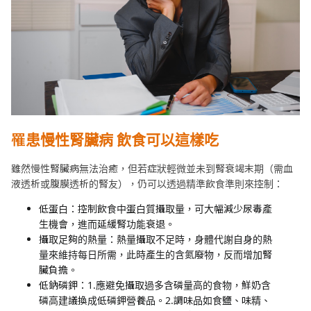
罹患慢性腎臟病
飲食可以這樣吃
雖然慢性腎臟病無法治癒，但若症狀輕微並未到腎衰竭末期（需血
液透析或腹膜透析的腎友），仍可以透過精準飲食準則來控制：
低蛋白：控制飲食中蛋白質攝取量，可大幅減少尿毒產
生機會，進而延緩腎功能衰退。
攝取足夠的熱量：熱量攝取不足時，身體代謝自身的熱
量來維持每日所需，此時產生的含氮廢物，反而增加腎
臟負擔。
低鈉磷鉀：1.應避免攝取過多含磷量高的食物，鮮奶含
磷高建議換成低磷鉀營養品。2.調味品如食鹽、味精、