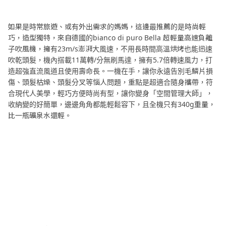
如果是時常旅遊、或有外出需求的媽媽，這邊最推薦的是時尚輕
巧，造型獨特，來自德國的bianco di puro Bella 超輕量高速負離
子吹風機，擁有23m/s澎湃大風速，不用長時間高溫烘烤也能迅速
吹乾頭髮，機內搭載11萬轉/分無刷馬達，擁有5.7倍轉速風力，打
造超強直流風道且使用壽命長。一機在手，讓你永遠告別毛鱗片損
傷、頭髮枯燥、頭髮分叉等惱人問題，重點是超適合隨身攜帶，符
合現代人美學，輕巧方便時尚有型，讓你變身「空間管理大師」，
收納變的好簡單，邊邊角角都能輕鬆容下，且全機只有340g重量，
比一瓶礦泉水還輕。