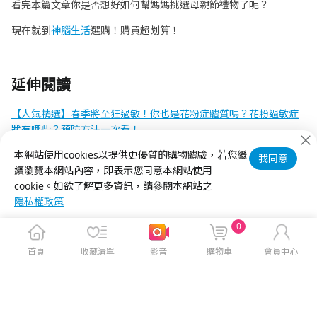
看完本篇文章你是否想好如何幫媽媽挑選母親節禮物了呢？
現在就到
神腦生活
選購！購買超划算！
延伸閱讀
【人氣精選】春季將至狂過敏！你也是花粉症體質嗎？花粉過敏症
狀有哪些？預防方法一次看！
【人氣精選】住家地板材質全攻略：木頭地板就保暖？磁磚地板就
本網站使用cookies以提供更優質的購物體驗，若您繼
我同意
耐用？常見優缺點完整解析
續瀏覽本網站內容，即表示您同意本網站使用
cookie。如欲了解更多資訊，請參閱本網站之
隱私權政策
0
首頁
收藏清單
影音
購物車
會員中心