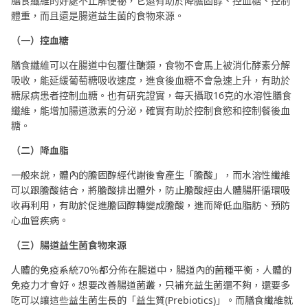
膳食纖維的好處不止解便祕，它還有助於降膽固醇、控血糖、控制
體重，而且還是腸道益生菌的食物來源。
（一）控血糖
膳食纖維可以在腸道中包覆住醣類，食物不會馬上被消化酵素分解
吸收，能延緩葡萄糖吸收速度，進食後血糖不會急速上升，有助於
糖尿病患者控制血糖。也有研究證實，每天攝取16克的水溶性膳食
纖維，能增加腸道激素的分泌，確實有助於控制食慾和控制餐後血
糖。
（二）降血脂
一般來說，體內的膽固醇經代謝後會產生「膽酸」，而水溶性纖維
可以跟膽酸結合，將膽酸排出體外，防止膽酸經由人體腸肝循環吸
收再利用，有助於促進膽固醇轉變成膽酸，進而降低血脂肪、預防
心血管疾病。
（三）腸道益生菌食物來源
人體的免疫系統70％都分佈在腸道中，腸道內的菌種平衡，人體的
免疫力才會好。想要改善腸道菌叢，只補充益生菌還不夠，還要多
吃可以讓這些益生菌生長的「益生質(Prebiotics)」。而膳食纖維就