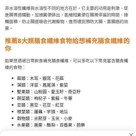
非水溶性纖維與水溶性不同的地方在於，它主要的功用是刺激、促
進腸胃道蠕動，加速糞便排出，能縮短糞便在腸胃停留的時間、接
觸面積，防止腸道吸收代謝廢物，進而達到預防大腸、直腸癌的效
果。
推薦8
大類膳食纖維食物給想補充膳食纖維的
你
如果想透過日常飲食補充膳食纖維，可以多吃以下常見富含膳食纖
維的食物：
菇類：木耳、銀耳、花菇
藻類：洋菜、鳳尾藻、紫菜
堅果類：山粉圓、愛玉籽、奇亞籽
蔬菜類：枸杞子、紫蘇、牛蒡
豆類：黑豆、花豆、紅豆
根莖類：蓮藕、芋頭、地瓜
穀物類：米胚芽、玉米、小麥
水果類：黑棗、酪梨、百香果、芭樂