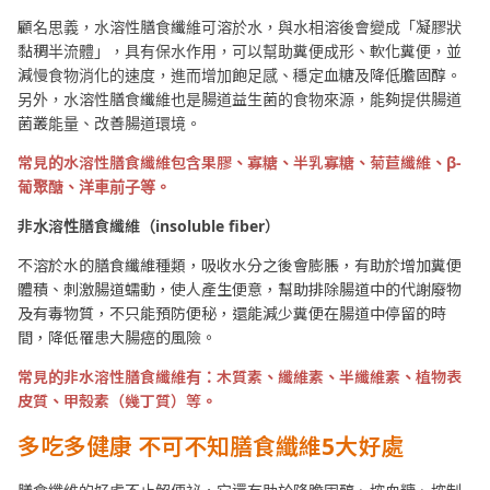
顧名思義，水溶性膳食纖維可溶於水，與水相溶後會變成「凝膠狀
黏稠半流體」，具有保水作用，可以幫助糞便成形、軟化糞便，並
減慢食物消化的速度，進而增加飽足感、穩定血糖及降低膽固醇。
另外，水溶性膳食纖維也是腸道益生菌的食物來源，能夠提供腸道
菌叢能量、改善腸道環境。
常見的水溶性膳食纖維包含果膠、寡糖、半乳寡糖、菊苣纖維、β-
葡聚醣、洋車前子等。
非水溶性膳食纖維（insoluble fiber
）
不溶於水的膳食纖維種類，吸收水分之後會膨脹，有助於增加糞便
體積、刺激腸道蠕動，使人產生便意，幫助排除腸道中的代謝廢物
及有毒物質，不只能預防便秘，還能減少糞便在腸道中停留的時
間，降低罹患大腸癌的風險。
常見的非水溶性膳食纖維有：木質素、纖維素、半纖維素、植物表
皮質、甲殼素（幾丁質）等。
多吃多健康
不可不知膳食纖維5
大好處