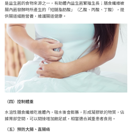
是益生菌的食物來源之一，有助體內益生菌繁殖生長；膳食纖維被
腸內菌發酵時所產生的「短鏈脂肪酸」（乙酸、丙酸、丁酸），提
供腸道細胞營養，維護腸道健康。
（四）控制體重
水溶性膳食纖維吃進體內，吸水後會膨脹，形成凝膠狀的物質，佔
據胃部空間，可以間接增加飽足感，相當適合減重患者食用。
（五）預防大腸、直腸癌