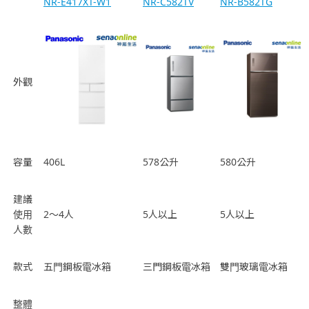
NR-E417XT-W1
NR-C582TV
NR-B582TG
外觀
容量
406L
578公升
580公升
建議
使用
2～4人
5人以上
5人以上
人數
款式
五門鋼板電冰箱
三門鋼板電冰箱
雙門玻璃電冰箱
整體