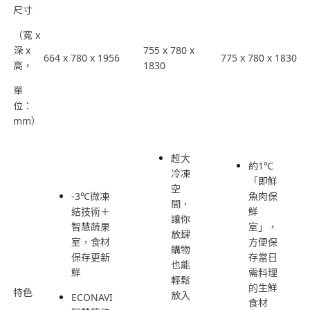
尺寸
（寬 x
深 x
755 x 780 x
664 x 780 x 1956
775 x 780 x 1830
高，
1830
單
位：
mm）
超大
約1℃
冷凍
「即鮮
空
-3℃微凍
魚肉保
間，
結技術＋
鮮
讓你
智慧蔬果
室」，
放肆
室，食材
方便保
購物
保存更新
存當日
也能
鮮
需料理
輕鬆
的生鮮
特色
放入
ECONAVI
食材