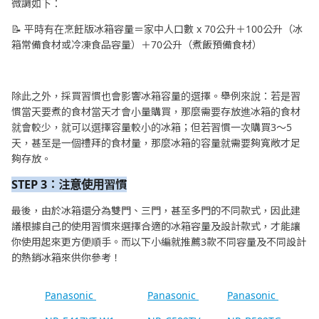
微調如下：
📝 平時有在烹飪版冰箱容量＝家中人口數 x 70公升＋100公升（冰
箱常備食材或冷凍食品容量）＋70公升（煮飯預備食材）
除此之外，採買習慣也會影響冰箱容量的選擇。舉例來說：若是習
慣當天要煮的食材當天才會小量購買，那麼需要存放進冰箱的食材
就會較少，就可以選擇容量較小的冰箱；但若習慣一次購買3～5
天，甚至是一個禮拜的食材量，那麼冰箱的容量就需要夠寬敞才足
夠存放。
STEP 3：注意使用習慣
最後，由於冰箱還分為雙門、三門，甚至多門的不同款式，因此建
議根據自己的使用習慣來選擇合適的冰箱容量及設計款式，才能讓
你使用起來更方便順手。而以下小編就推薦3款不同容量及不同設計
的熱銷冰箱來供你參考！
Panasonic
Panasonic
Panasonic