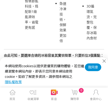
智慧節能
急速
科技，搭
3D循
冷凍
配新1級
環氣
技
能源效
流，完
術，
率，省電
整包
保鮮
更有感
覆、保
效果
存冰箱
更加
內食材
倍
由此可知，要選擇合適的冰箱容量其實很簡單，只要抓住3個重點：
人數、採買習慣，以及使用習慣，即可挑選到適合自己的冰箱款
本網站使用cookies以提供更優質的購物體驗，若您繼
式。而若還想看更多推薦的熱銷款冰箱，也可至
神腦生活
，將提供
我同意
續瀏覽本網站內容，即表示您同意本網站使用
你更多人氣、實用，且便宜的高CP值
冰箱
！
cookie。如欲了解更多資訊，請參閱本網站之
隱私權政策
0
首頁
收藏清單
影音
購物車
會員中心