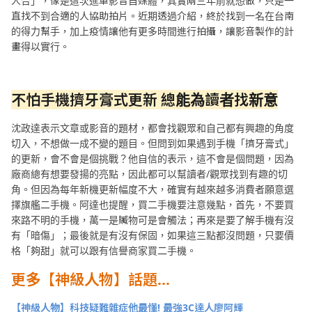
人合」，像是這次進軍影音自媒體，其實兩三年前就想做，只是一
直找不到合適的人協助拍片。近期透過介紹，終於找到一名在台南
的得力幫手，加上疫情讓他有更多時間進行拍攝，讓影音製作的計
畫得以實行。
不怕手機擠牙膏式更新
總能為讀者找新意
沈政達表示文章或影音的題材，都會找觀眾和自己都有興趣的角度
切入，不想做一成不變的題目。但問到如果遇到手機「擠牙膏式」
的更新，會不會是個挑戰？他自信的表示，這不會是個問題，因為
廠商總有想要發揚的亮點，因此都可以幫讀者/觀眾找到有趣的切
角。但因為每年新機更新幅度不大，確實有越來越多消費者願意選
擇旗艦二手機。阿達也提醒，買二手機要注意幾點，首先，不要買
來路不明的手機，萬一是贓物可是會觸法；再來是要了解手機有沒
有「暗傷」；最後就是有沒有保固，如果這三點都沒問題，只要價
格「夠甜」就可以跟有信譽商家買二手機。
更多【神級人物】話題…
【神級人物】科技疑難雜症他最懂! 最強3C達人廖阿輝