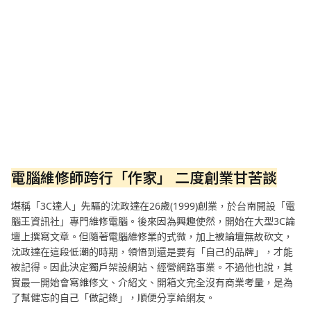
電腦維修師跨行「作家」
二度創業甘苦談
堪稱「3C達人」先驅的沈政達在26歲(1999)創業，於台南開設「電
腦王資訊社」專門維修電腦。後來因為興趣使然，開始在大型3C論
壇上撰寫文章。但隨著電腦維修業的式微，加上被論壇無故砍文，
沈政達在這段低潮的時期，領悟到還是要有「自己的品牌」，才能
被記得。因此決定獨戶架設網站、經營網路事業。不過他也說，其
實最一開始會寫維修文、介紹文、開箱文完全沒有商業考量，是為
了幫健忘的自己「做記錄」，順便分享給網友。