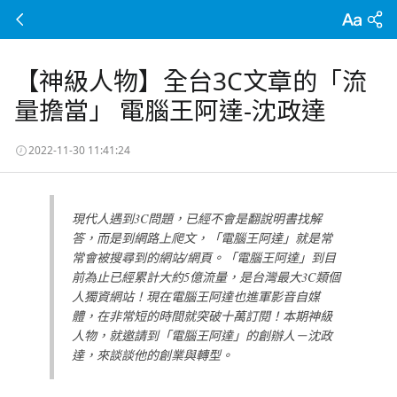
【神級人物】全台3C文章的「流
量擔當」 電腦王阿達-沈政達
2022-11-30 11:41:24
現代人遇到3C問題，已經不會是翻說明書找解
答，而是到網路上爬文，「電腦王阿達」就是常
常會被搜尋到的網站/網頁。「電腦王阿達」到目
前為止已經累計大約5億流量，是台灣最大3C類個
人獨資網站！現在電腦王阿達也進軍影音自媒
體，在非常短的時間就突破十萬訂閱！本期神級
人物，就邀請到「電腦王阿達」的創辦人－沈政
達，來談談他的創業與轉型。