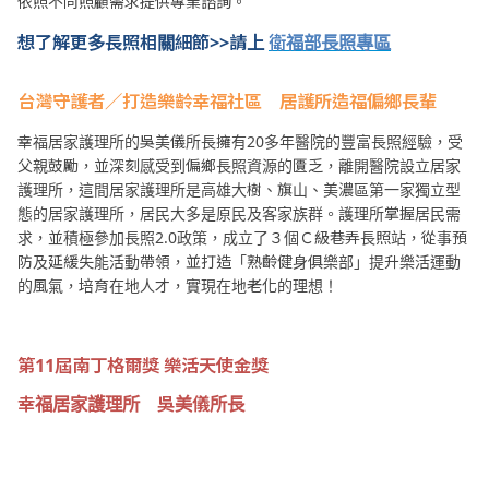
依照不同照顧需求提供專業諮詢。
想了解更多長照相關細節>>請上
衛福部長照專區
台灣守護者／打造樂齡幸福社區 居護所造福偏鄉長輩
幸福居家護理所的吳美儀所長擁有20多年醫院的豐富長照經驗，受
父親鼓勵，並深刻感受到偏鄉長照資源的匱乏，離開醫院設立居家
護理所，這間居家護理所是高雄大樹、旗山、美濃區第一家獨立型
態的居家護理所，居民大多是原民及客家族群。護理所掌握居民需
求，並積極參加長照2.0政策，成立了３個Ｃ級巷弄長照站，從事預
防及延緩失能活動帶領，並打造「熟齡健身俱樂部」提升樂活運動
的風氣，培育在地人才，實現在地老化的理想！
第11
屆南丁格爾獎
樂活天使金獎
幸福居家護理所 吳美儀所長