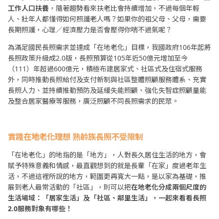
工作人口扶養
，隨著趨勢看來扶老比會持續增加，不過每個年輕
人、壯年人都懂得如何照護老人嗎？如果你的祖父母、父母，需要
長期照護，心理／經濟壓力是否會壓得你喘不過氣呢？
為滿足國民長照需求並達成「在地老化」目標，我國政府106年起將
長照政策升級成2.0版，長照預算從105年近50億元增加至今
（111）年超過600億元，積極布建居家式、社區式及住宿式服務
外，同時推動長照給付及支付新制與社區整體照顧服務體系、充實
長照人力、並持續推動預防及延緩失能照顧、強化失智症照顧量能
及整合居家醫療等服務，廣泛照顧不同長照需求的民眾。
實踐在地老化理想 熟齡族長照不受限制
「在地老化」的地指的是「地方」，人對長久居住生活的地方，會
賦予特殊意義和情感，最直觀想到的就是長輩「在家」度過老年生
活，不過這裡所說的地方，範圍更再寬大一點，是以家為基礎，推
展到老人最常活動的「社區」，則可以把
在地老化分成兩個尺度的
生活場域：「居家生活」及「社區、鄰里生活」，一起來看看長照
2.0服務對象有哪些！