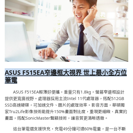
ASUS F515EA
窄邊框大視界
世上最小全方位
筆電
ASUS F515EA輕薄好便攜，重量只有1.8kg，螢幕窄邊框設計
提供更寬廣視野。處理器採用主流Intel 11代處理器，搭配512GB
SSD高速硬碟，可加速文件、圖片的處理效率。影音方面，華碩獨
家Tru2Life影像技術能提升150%畫面對比度，重現更細緻、真實的
畫面，搭配SonicMaster聲籟技術，讓音質更清晰透徹。
這台筆電還支援快充，充電49分鐘可達60%電量，是一台不斷