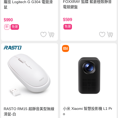
FOXXRAY 狐鐳 藍蒼極致靜音
羅技 Logitech G G304 電競滑
電競鍵盤
鼠
$599
$990
免運
折
免運
小米 Xiaomi 智慧投影機 L1 Pr
RASTO RM15 超靜音美型無線
o
滑鼠-白