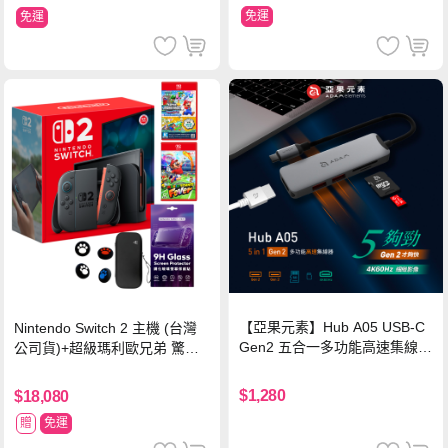
免運
免運
【亞果元素】Hub A05 USB-C
Nintendo Switch 2 主機 (台灣
Gen2 五合一多功能高速集線
公司貨)+超級瑪利歐兄弟 驚奇
器-灰
同遊鈴鈴公園 中文版+瑪利歐網
球 狂熱 中文版
$1,280
$18,080
贈
免運