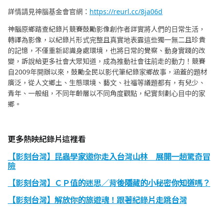
詳情請見神腦基金會官網：
https://reurl.cc/8ja06d
神腦原鄉踏查紀錄片競賽鼓勵影像創作者詳實將人們的日常生活，
轉譯為影像，以紀錄片形式完整且真實地表露這些獨一無二且珍貴
的記憶，不僅重新認識身處環境，也將日常的覺察、動身實踐的改
變，訴說給更多社會大眾知道，成為推動社會往前走的動力！競賽
自2009年開辦以來，鼓勵全民以影代筆紀錄家鄉故事，涵蓋的題材
廣泛，從人文鄉土、生態環境、藝文、社福等議題都有，有兒少、
青年、一般組，不同年齡層以不同角度觀點，紀實刻劃心目中的家
鄉。
更多熱映紀錄片這裡看
【影刻台灣】昆蟲學家邀你走入台灣山林 展開一趟驚奇冒
險
【影刻台灣】ＣＰ值的迷思／背後隱藏的小秘密你知道嗎？
【影刻台灣】解放你的旅遊魂！跟著紀錄片走跳台灣