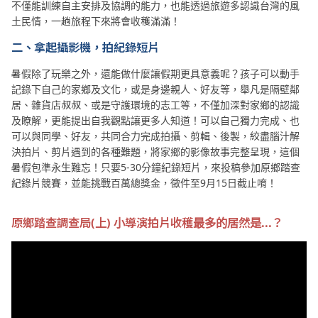
不僅能訓練自主安排及協調的能力，也能透過旅遊多認識台灣的風
土民情，一趟旅程下來將會收穫滿滿！
二、拿起攝影機，拍紀錄短片
暑假除了玩樂之外，還能做什麼讓假期更具意義呢？孩子可以動手
記錄下自己的家鄉及文化，或是身邊親人、好友等，舉凡是隔壁鄰
居、雜貨店叔叔、或是守護環境的志工等，不僅加深對家鄉的認識
及瞭解，更能提出自我觀點讓更多人知道！可以自己獨力完成、也
可以與同學、好友，共同合力完成拍攝、剪輯、後製，絞盡腦汁解
決拍片、剪片遇到的各種難題，將家鄉的影像故事完整呈現，這個
暑假包準永生難忘！只要5-30分鐘紀錄短片，來投稿參加原鄉踏查
紀錄片競賽，並能挑戰百萬總獎金，徵件至9月15日截止唷！
原鄉踏查調查局(上) 小導演拍片
收穫最多的居然是...？