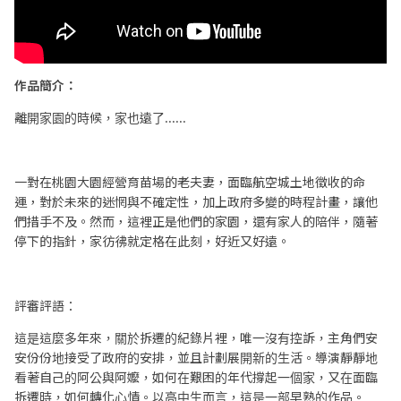
作品簡介：
離開家園的時候，家也遠了......
一對在桃園大園經營育苗場的老夫妻，面臨航空城土地徵收的命
運，對於未來的迷惘與不確定性，加上政府多變的時程計畫，讓他
們措手不及。然而，這裡正是他們的家園，還有家人的陪伴，隨著
停下的指針，家彷彿就定格在此刻，好近又好遠。
評審評語：
這是這麼多年來，關於拆遷的紀錄片裡，唯一沒有控訴，主角們安
安份份地接受了政府的安排，並且計劃展開新的生活。導演靜靜地
看著自己的阿公與阿嬤，如何在艱困的年代撐起一個家，又在面臨
拆遷時，如何轉化心情。以高中生而言，這是一部早熟的作品。