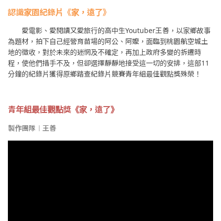
認識家園紀錄片《家，遠了》
愛電影、愛閱讀又愛旅行的高中生Youtuber王善，以家鄉故事
為題材，拍下自己經營育苗場的阿公、阿嬤，面臨到桃園航空城土
地的徵收，對於未來的迷惘及不確定，再加上政府多變的拆遷時
程，使他們措手不及，但卻選擇靜靜地接受這一切的安排，這部11
分鐘的紀錄片獲得原鄉踏查紀錄片競賽青年組最佳觀點獎殊榮！
青年組最佳觀點獎《家，遠了》
製作團隊︱王善