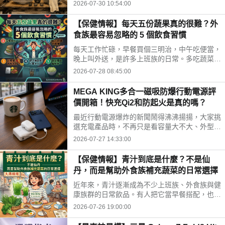
時間、水果三牲禁忌、燒金紙順序與種類，並推
2026-07-30 10:54:00
薦神腦線上購免運供品禮盒，讓你輕鬆拜得得體
不踩雷。
【保健情報】每天五份蔬果真的很難？外
食族最容易忽略的 5 個飲食習慣
每天工作忙碌，早餐買個三明治，中午吃便當，
晚上叫外送，是許多上班族的日常。多吃蔬菜、
水果，但落實到生活中卻不容易。你是不是也中
2026-07-28 08:45:00
了以下幾個外食族常見的飲食習慣?
MEGA KING多合一磁吸防爆行動電源評
價開箱！快充Qi2和防起火是真的嗎？
最近行動電源爆炸的新聞鬧得沸沸揚揚，大家挑
選充電產品時，不再只是看容量大不大、外型美
不美，更多是在問「這顆會不會爆？」剛好最近
2026-07-27 14:33:00
拿到這款標榜固態電池技術的 MEGA KING 100
00 固態磁吸防爆行動電源，直接開箱實測，帶
【保健情報】青汁到底是什麼？不是仙
大家看這款號稱防爆的固態磁吸行動電源到底值
丹，而是幫助外食族補充蔬菜的日常選擇
不值得入手。
近年來，青汁逐漸成為不少上班族、外食族與健
康族群的日常飲品。有人把它當早餐搭配，也有
人下午沖一杯補充營養，但也因為網路資訊眾
2026-07-26 19:00:00
多，不少人對青汁仍存在許多迷思。