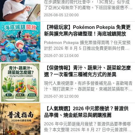
在步調緊湊的現代社會中，「3C育兒」似乎成
開孩子的孤單
了亞洲父母無奈下的產物。下班回家後疲憊不
堪，面對排山倒海的家務與工作訊息，為了換取
2026-08-05 12:00:00
片刻的安寧，我們常常不自覺地把平板或手機遞
給孩子。
【神級玩家】Pokémon Pokepia 免費更
新與擴充票內容總整理！海底城鎮開放
Pokémon Pokepia 擴充票值得買嗎？任天堂預
計於 2026 年 8 月 5 日推出免費更新與付費擴
充票第 1 彈「冒險泡泡海底的城鎮」。本文整
2026-07-30 13:04:00
理百變怪潛水新招式、瑪納霏解鎖條件、海底建
造與農作玩法，以及擴充票售價 TWD 840 的購
【保健情報】青汁、蔬果汁、蔬菜錠怎麼
買獎勵細節！
選？一次看懂三種補充方式的差異
現代人重視健康，有許多營養補充品。喜歡喝青
汁、現打蔬果汁、吞蔬菜錠，來補蔬菜攝取不
足。這三種方式哪不同？哪種適合自己？來了解
2026-07-30 12:00:00
常見補充方式，找出適合自己的好選擇!
【人氣精選】2026 中元節幾號？普渡供
品準備、燒金紙禁忌與網購推薦
2026 年中元節是幾月幾號？普渡供品要準備哪
些？本文整理 2026 年 8 月 27 日中元普渡拜拜