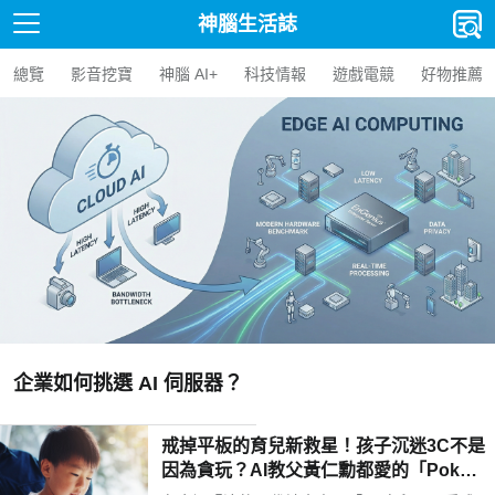
神腦生活誌
總覽
影音挖寶
神腦 AI+
科技情報
遊戲電競
好物推薦
【人氣精選】Edge AI BOX 是什麼？企業
AI BOX 選購指南與應用案例
戒掉平板的育兒新救星！孩子沉迷3C不是
因為貪玩？AI教父黃仁勳都愛的「Poketo
mo口袋狐獴陪伴機器人」用高EQ對話解