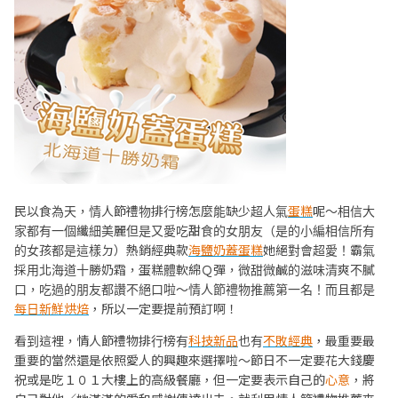
民以食為天，情人節禮物排行榜怎麼能缺少超人氣
蛋糕
呢～相信大
家都有一個纖細美麗但是又愛吃甜食的女朋友（是的小編相信所有
的女孩都是這樣ㄉ）熱銷經典款
海鹽奶蓋蛋糕
她絕對會超愛！霸氣
採用北海道十勝奶霜，蛋糕體軟綿Ｑ彈，微甜微鹹的滋味清爽不膩
口，吃過的朋友都讚不絕口啦～情人節禮物推薦第一名！而且都是
每日新鮮烘焙
，所以一定要提前預訂啊！
看到這裡，情人節禮物排行榜有
科技新品
也有
不敗經典
，最重要最
重要的當然還是依照愛人的興趣來選擇啦～節日不一定要花大錢慶
祝或是吃１０１大樓上的高級餐廳，但一定要表示自己的
心意
，將