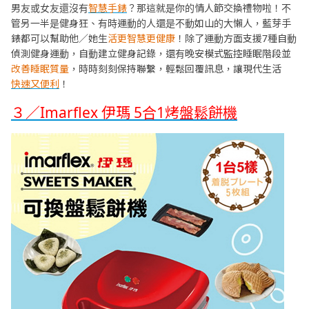
男友或女友還沒有
智慧手錶
？那這就是你的情人節交換禮物啦！不
管另一半是健身狂、有時運動的人還是不動如山的大懶人，藍芽手
錶都可以幫助他／她生
活更智慧更健康
！除了運動方面支援7種自動
偵測健身運動，自動建立健身記錄，還有晚安模式監控睡眠階段並
改善睡眠質量
，時時刻刻保持聯繫，輕鬆回覆訊息，讓現代生活
快速又便利
！
３／Imarflex 伊瑪 5合1烤盤鬆餅機