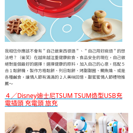
我相信你應該不會有＂自己做東西很遜＂、＂自己用好麻煩＂的想
法吧？（偷笑）在越來越注重健康飲食、食品安全的現在，自己做
絕對是個最好的選擇！選擇健康的原料，加入自己的心意，搭配５
合１鬆餅機，製作方格鬆餅、列日鬆餅、烤甜甜圈、鯛魚燒、或是
各種鹹食，讓情人節有滿滿的２人美味回憶，甜蜜蜜情人節禮物推
薦～
４／Disney迪士尼TSUM TSUM造型USB充
電插頭 充電頭 旅充