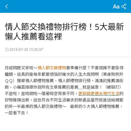
情人節交換禮物排行榜！5大最新
懶人推薦看這裡
2019-07-26 15:35:37
月經問題又來啦～
情人節交換禮物
要準備什麼？不要煩躁不要急得
離開，這真的是每年都要煩惱好幾次的人生大哉問啊（單身狗例外
ＱＱ）搜尋情人節禮物推薦、情人節禮物排行榜，滿滿的推薦滿街
跑，小編直接跟你說所有文章推薦的差異＿就是誠意！（被毆打）
不是啦！是時間啦～隨著時空背景不同，
更新穎更適合現代生活
的
好物推陳出新，這些符合不同生活需求的新產品當然就是送給親愛
的另一半最棒的情人節交換禮物～ 最新的５大情人節禮物推薦，
一起看下去！