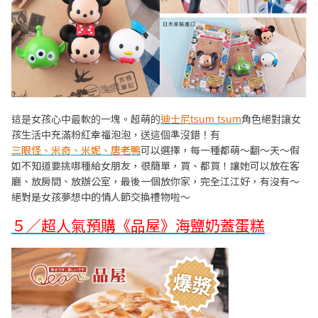
這是女孩心中最軟的一塊。超萌的
迪士尼tsum tsum
角色絕對讓女
孩生活中充滿粉紅幸福泡泡，送這個準沒錯！有
三眼怪、米奇、米妮、唐老鴨
可以選擇，每一種都萌～翻～天～假
如不知道要挑哪種給女朋友，很簡單，買、都買！讓她可以放在客
廳、放房間、放辦公室，最後一個放你家，完全江江好，有沒有～
絕對是女孩夢想中的情人節交換禮物啦～
５／超人氣預購《品屋》海鹽奶蓋蛋糕