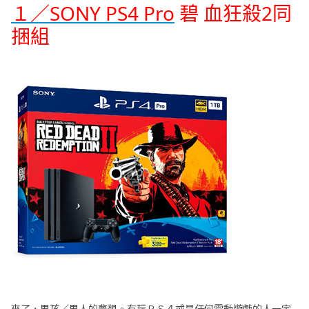
１／SONY PS4 Pro
碧 血狂殺2同
捆組
來了，男孩／男人的夢想。有玩ＰＳ４或是任何電動遊戲的人一定